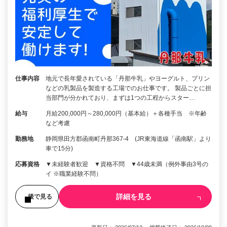
仕事内容
地元で長年愛されている「丹那牛乳」やヨーグルト、プリン
などの乳製品を製造する工場でのお仕事です。 製品ごとに担
当部門が分かれており、まずは1つの工程からスター…
給与
月給200,000円～280,000円（基本給）＋各種手当 ※年齢
など考慮
勤務地
静岡県田方郡函南町丹那367-4 (JR東海道線「函南駅」より
車で15分)
応募資格
▼未経験者歓迎 ▼資格不問 ▼44歳未満（例外事由3号の
イ ※職業経験不問）
詳細を見る
後で見る