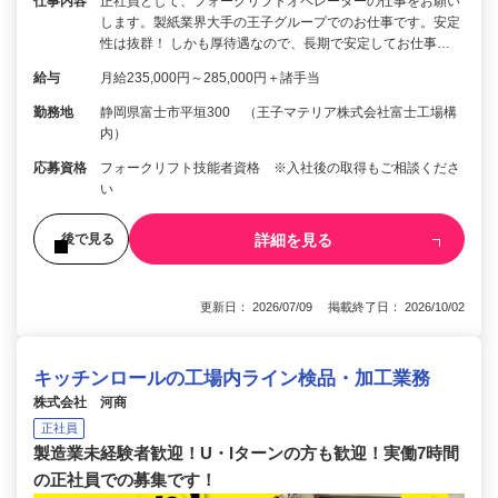
仕事内容
正社員として、フォークリフトオペレーターの仕事をお願い
します。製紙業界大手の王子グループでのお仕事です。安定
性は抜群！ しかも厚待遇なので、長期で安定してお仕事…
給与
月給235,000円～285,000円＋諸手当
勤務地
静岡県富士市平垣300 （王子マテリア株式会社富士工場構
内）
応募資格
フォークリフト技能者資格 ※入社後の取得もご相談くださ
い
詳細を見る
後で見る
更新日： 2026/07/09 掲載終了日： 2026/10/02
キッチンロールの工場内ライン検品・加工業務
株式会社 河商
正社員
製造業未経験者歓迎！U・Iターンの方も歓迎！実働7時間
の正社員での募集です！