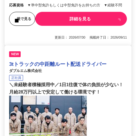
応募資格
▼準中型免許もしくは中型免許をお持ちの方 ▼経験不問
詳細を見る
後で見る
更新日： 2026/07/30 掲載終了日： 2026/09/11
NEW
3tトラックの中距離ルート配送ドライバー
ダブルエム株式会社
正社員
＼未経験者積極採用中／1日1往復で体の負担が少ない！
月給28万円以上で安定して働ける環境です！