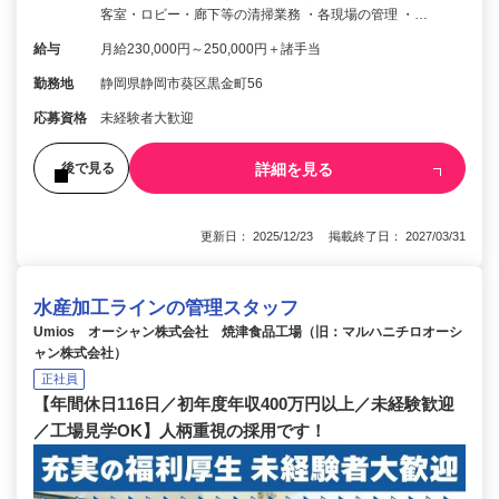
客室・ロビー・廊下等の清掃業務 ・各現場の管理 ・…
給与
月給230,000円～250,000円＋諸手当
勤務地
静岡県静岡市葵区黒金町56
応募資格
未経験者大歓迎
詳細を見る
後で見る
更新日： 2025/12/23 掲載終了日： 2027/03/31
水産加工ラインの管理スタッフ
Umios オーシャン株式会社 焼津食品工場（旧：マルハニチロオーシ
ャン株式会社）
正社員
【年間休日116日／初年度年収400万円以上／未経験歓迎
／工場見学OK】人柄重視の採用です！