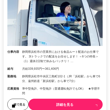
仕事内容
静岡県浜松市の営業所における食品ルート配送のお仕事で
す。 3tトラックでの配送をお任せします！ ＜6つの特長＞
（1）週休2日制で休みもバッチリ！ …
給与
月給339,935円〜361,406円
勤務地
静岡県浜松市中央区三島町102-1（JR「浜松駅」から車で6
分、遠州鉄道「新浜松駅」から車で7分）
応募資格
準中型免許、中型免許（普通運転免許でもOK） ★学歴不
問
詳細を見る
後で見る