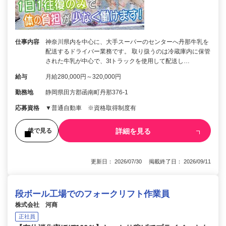
仕事内容
神奈川県内を中心に、大手スーパーのセンターへ丹那牛乳を
配送するドライバー業務です。 取り扱うのは冷蔵庫内に保管
された牛乳が中心で、3tトラックを使用して配送し…
給与
月給280,000円～320,000円
勤務地
静岡県田方郡函南町丹那376-1
応募資格
▼普通自動車 ※資格取得制度有
詳細を見る
後で見る
更新日： 2026/07/30 掲載終了日： 2026/09/11
段ボール工場でのフォークリフト作業員
株式会社 河商
正社員