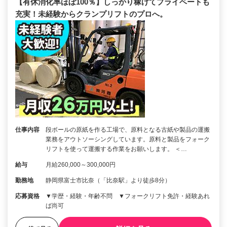
【有休消化率ほぼ100％】しっかり稼げてプライベートも
充実！未経験からクランプリフトのプロへ。
仕事内容
段ボールの原紙を作る工場で、原料となる古紙や製品の運搬
業務をアウトソーシングしています。原料と製品をフォーク
リフトを使って運搬する作業をお願いします。 ＜…
給与
月給260,000～300,000円
勤務地
静岡県富士市比奈（「比奈駅」より徒歩8分）
応募資格
▼学歴・経験・年齢不問 ▼フォークリフト免許・経験あれ
ば尚可