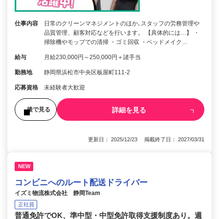
仕事内容
日常のクリーンマネジメントのほか､スタッフの労務管理や
品質管理、顧客対応などを行います。 【具体的には…】 ・
掃除機やモップでの清掃 ・ゴミ回収 ・ベッドメイク…
給与
月給230,000円～250,000円＋諸手当
勤務地
静岡県浜松市中央区板屋町111-2
応募資格
未経験者大歓迎
詳細を見る
後で見る
更新日： 2025/12/23 掲載終了日： 2027/03/31
NEW
コンビニへのルート配送ドライバー
イズミ物流株式会社 静岡Team
正社員
普通免許でOK、準中型・中型免許取得支援制度あり。週