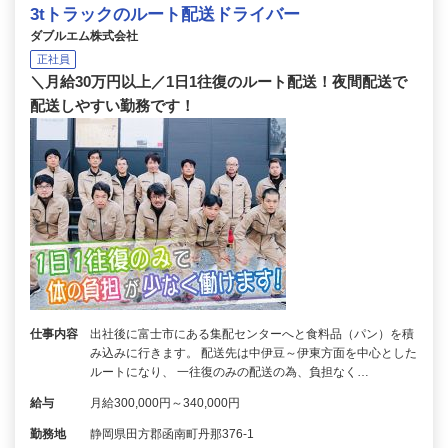
3tトラックのルート配送ドライバー
ダブルエム株式会社
正社員
＼月給30万円以上／1日1往復のルート配送！夜間配送で
配送しやすい勤務です！
仕事内容
出社後に富士市にある集配センターへと食料品（パン）を積
み込みに行きます。 配送先は中伊豆～伊東方面を中心とした
ルートになり、 一往復のみの配送の為、負担なく…
給与
月給300,000円～340,000円
勤務地
静岡県田方郡函南町丹那376-1