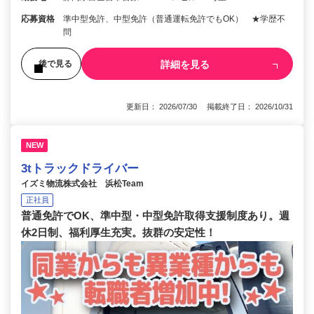
応募資格
準中型免許、中型免許（普通運転免許でもOK） ★学歴不
問
詳細を見る
後で見る
更新日： 2026/07/30 掲載終了日： 2026/10/31
NEW
3tトラックドライバー
イズミ物流株式会社 浜松Team
正社員
普通免許でOK、準中型・中型免許取得支援制度あり。週
休2日制、福利厚生充実。抜群の安定性！