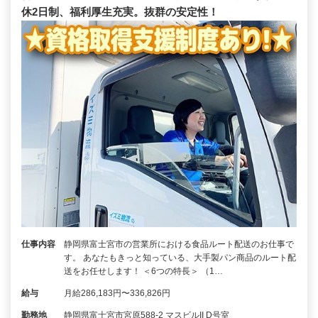
休2日制、福利厚生充実。抜群の安定性！
仕事内容
静岡県富士宮市の営業所における食品ルート配送のお仕事で
す。 あなたもきっと知っている、大手製パン商品のルート配
送をお任せします！ ＜6つの特長＞ （1…
給与
月給286,183円〜336,826円
勤務地
静岡県富士宮市宮原588-2 マスビルII D号室