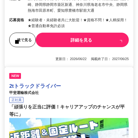
崎、静岡県静岡市葵区新通、神奈川県海老名市中央、静岡県
熱海市田原本町、愛知県豊橋市駅前大通
応募資格
★経験者・未経験者共に大歓迎！★資格不問！★人柄採用！
★普通自動車免許必須
詳細を見る
後で見る
更新日： 2026/06/22 掲載終了日： 2027/06/25
NEW
2tトラックドライバー
甲斐運輸株式会社
正社員
「頑張りを正当に評価！キャリアアップのチャンスが平
等に」