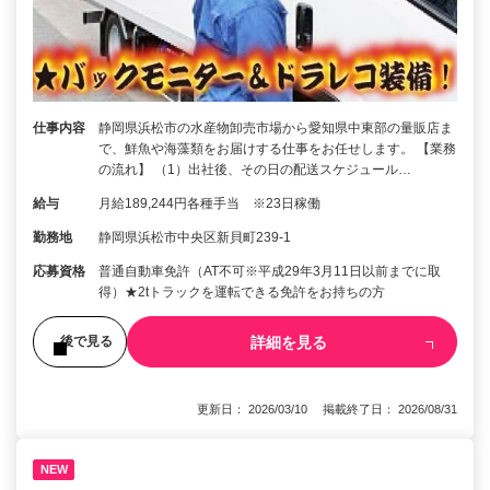
仕事内容
静岡県浜松市の水産物卸売市場から愛知県中東部の量販店ま
で、鮮魚や海藻類をお届けする仕事をお任せします。 【業務
の流れ】 （1）出社後、その日の配送スケジュール…
給与
月給189,244円各種手当 ※23日稼働
勤務地
静岡県浜松市中央区新貝町239-1
応募資格
普通自動車免許（AT不可※平成29年3月11日以前までに取
得）★2tトラックを運転できる免許をお持ちの方
詳細を見る
後で見る
更新日： 2026/03/10 掲載終了日： 2026/08/31
NEW