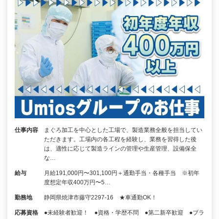
仕事内容
まぐろ加工を中心とした工場で、製造業務全般を担当してい
ただきます。工場内の各工程を経験し、業務を習得した後
は、適性に応じて製造ラインの管理や生産管理、設備保全
な…
給与
月給191,000円〜301,100円＋通勤手当・各種手当 ※初年
度想定年収400万円〜5…
勤務地
静岡県焼津市藤守2297-16 ★車通勤OK！
応募資格
●未経験者歓迎！ ●資格・学歴不問 ●第二新卒歓迎 ●ブラ