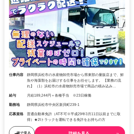
仕事内容
静岡県浜松市の水産物卸売市場から県東部の量販店まで、鮮
魚や海藻類をお届けする仕事をお任せします。 【業務の流
れ】 （1）浜松市の水産物卸売市場で商品の積み込み…
給与
月給189,244円＋各種手当 ※23日稼働
勤務地
静岡県浜松市中央区新貝町239-1
応募資格
普通自動車免許（AT不可※平成29年3月11日以前までに取
得）★2tトラックを運転できる免許をお持ちの方
詳細を見る
後で見る