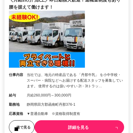
腰を据えて働けます！
仕事内容
当社では、地元の特産品である 「丹那牛乳」 を小中学校・
スーパー・病院などへお届けする配送スタッフを募集してい
ます。 使用するのは扱いやすい 2t・3tトラッ…
給与
月給260,000円～300,000円
勤務地
静岡県田方郡函南町丹那376-1
応募資格
▼普通自動車 ※資格取得制度有
詳細を見る
後で見る