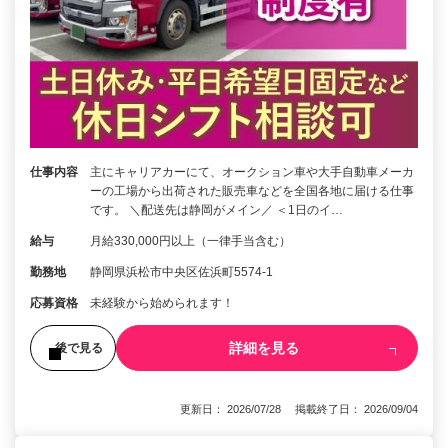
仕事内容
主にキャリアカーにて、オークション車や大手自動車メーカ
ーの工場から出荷された販売車などを全国各地に届ける仕事
です。 ＼配送先は静岡がメイン／ ＜1日のイ…
給与
月給330,000円以上（一律手当含む）
勤務地
静岡県浜松市中央区佐浜町5574-1
応募資格
未経験から始められます！
詳細を見る
後で見る
更新日： 2026/07/28 掲載終了日： 2026/09/04