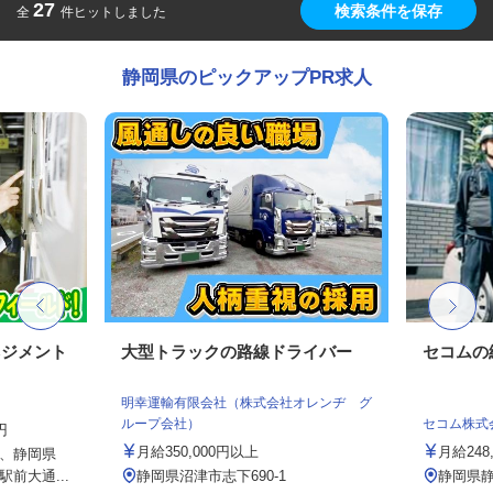
27
検索条件を保存
全
件ヒットしました
静岡県のピックアップPR求人
ネジメント
大型トラックの路線ドライバー
セコムの
明幸運輸有限会社（株式会社オレンヂ グ
ループ会社）
セコム株式
円
月給350,000円以上
月給248
、静岡県
前大通...
静岡県沼津市志下690-1
静岡県