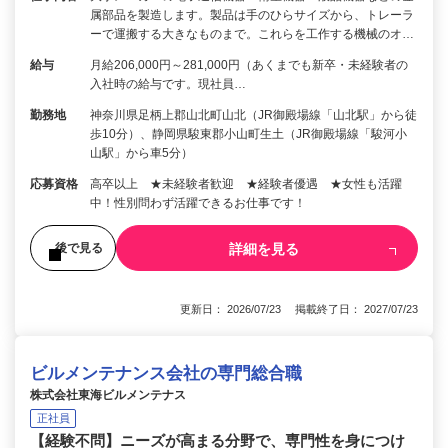
属部品を製造します。製品は手のひらサイズから、トレーラ
ーで運搬する大きなものまで。これらを工作する機械のオ…
給与
月給206,000円～281,000円（あくまでも新卒・未経験者の
入社時の給与です。現社員…
勤務地
神奈川県足柄上郡山北町山北（JR御殿場線「山北駅」から徒
歩10分）、静岡県駿東郡小山町生土（JR御殿場線「駿河小
山駅」から車5分）
応募資格
高卒以上 ★未経験者歓迎 ★経験者優遇 ★女性も活躍
中！性別問わず活躍できるお仕事です！
詳細を見る
後で見る
更新日： 2026/07/23 掲載終了日： 2027/07/23
ビルメンテナンス会社の専門総合職
株式会社東海ビルメンテナス
正社員
【経験不問】ニーズが高まる分野で、専門性を身につけ