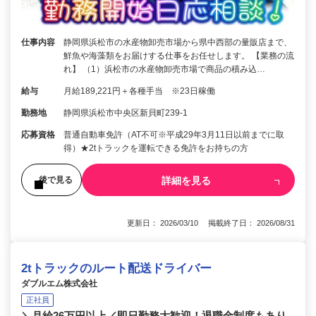
仕事内容
静岡県浜松市の水産物卸売市場から県中西部の量販店まで、
鮮魚や海藻類をお届けする仕事をお任せします。 【業務の流
れ】 （1）浜松市の水産物卸売市場で商品の積み込…
給与
月給189,221円＋各種手当 ※23日稼働
勤務地
静岡県浜松市中央区新貝町239-1
応募資格
普通自動車免許（AT不可※平成29年3月11日以前までに取
得）★2tトラックを運転できる免許をお持ちの方
詳細を見る
後で見る
更新日： 2026/03/10 掲載終了日： 2026/08/31
2tトラックのルート配送ドライバー
ダブルエム株式会社
正社員
＼月給26万円以上／即日勤務大歓迎！退職金制度もあり