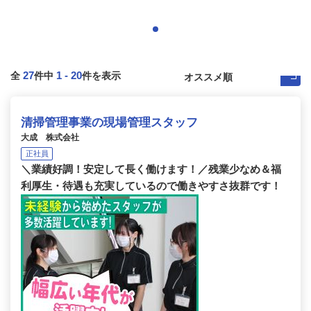
27
1
-
20
全
件中
件を表示
清掃管理事業の現場管理スタッフ
大成 株式会社
正社員
＼業績好調！安定して長く働けます！／残業少なめ＆福
利厚生・待遇も充実しているので働きやすさ抜群です！