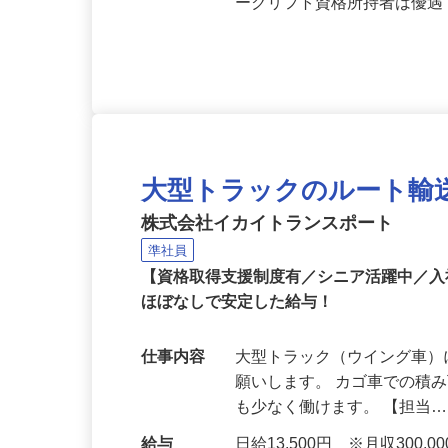
応募資格
▼4t車を運転できる免許を
の方、または中型免許をお
ークリフト資格所持者は優
大型トラックのルート輸
株式会社イカイトランスポート
準社員
【資格取得支援制度有／シニア活躍中／入
ほぼなしで安定した給与！
仕事内容
大型トラック（ウイング車
願いします。 カゴ車での積