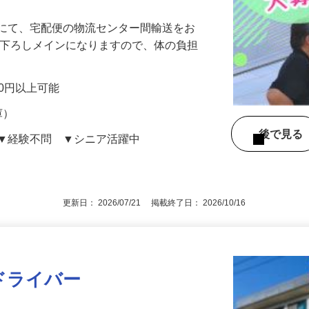
）にて、宅配便の物流センター間輸送をお
み下ろしメインになりますので、体の負担
…
000円以上可能
庫）
後で見
 ▼経験不問 ▼シニア活躍中
更新日： 2026/07/21 掲載終了日： 2026/10/16
ドライバー