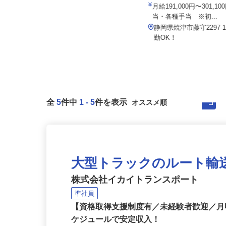
工場（旧：マルハニチ...
株式会社太平エンジニアリング
月給191,000円〜301,
月給300,000円～350,000円
当・各種手当 ※初...
静岡県磐田市東貝塚1578 NTN磐
静岡県焼津市藤守2297
田製作所内
勤OK！
全
5
件中
1
-
5
件を表示
大型トラックのルート輸
株式会社イカイトランスポート
準社員
【資格取得支援制度有／未経験者歓迎／月