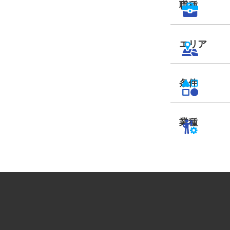
職種
エリア
条件
業種