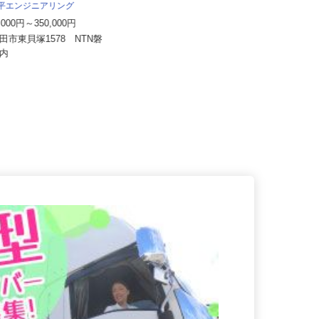
工場（旧：マルハニチ...
太平エンジニアリング
月給191,000円〜301,100円＋通勤手
0,000円～350,000円
当・各種手当 ※初...
磐田市東貝塚1578 NTN磐
静岡県焼津市藤守2297-16 ★車通
作所内
勤OK！