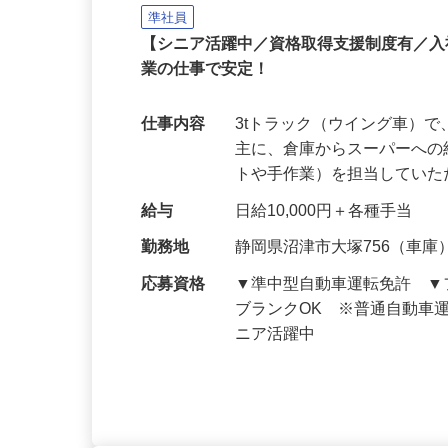
株式会社イカイトランスポート
準社員
【シニア活躍中／資格取得支援制度有／入
業の仕事で安定！
仕事内容
3tトラック（ウイング車）
主に、倉庫からスーパーへ
トや手作業）を担当してい
給与
日給10,000円＋各種手当
勤務地
静岡県沼津市大塚756（車庫
応募資格
▼準中型自動車運転免許 
ブランクOK ※普通自動車
ニア活躍中