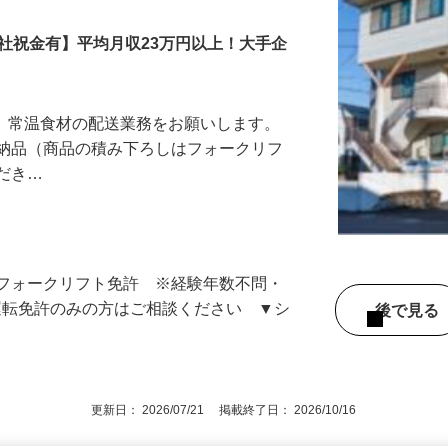
社祝金有】平均月収23万円以上！大手企
で、常温食材の配送業務をお願いします。
の納品（商品の積み下ろしはフォークリフ
ただき…
）
▼フォークリフト免許 ※経験年数不問・
運転免許のみの方はご相談ください ▼シ
後で見