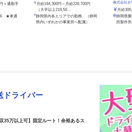
ALSOK株式会社
株式会社
100円＋通勤手
月給194,300円～月給228,700円
（大卒以上219,50...
月給30
-16 ★車通
静岡県内各エリアでの勤務 （静岡
静岡県
県内いずれかの事業所へ配属）
田製
送ドライバー
収35万以上可】固定ルート！余裕あるス