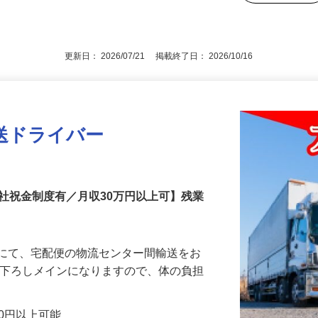
お持ちの方（H15年5月までに普通免許取得
持ちの方） ▼ドライバー経験不問、フォ
後で見
遇
更新日： 2026/07/21 掲載終了日： 2026/10/16
送ドライバー
社祝金制度有／月収30万円以上可】残業
）にて、宅配便の物流センター間輸送をお
み下ろしメインになりますので、体の負担