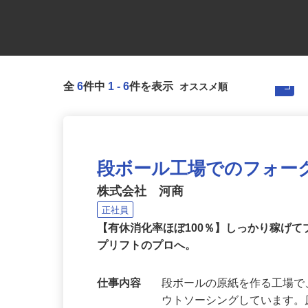
全
6
件中
1
-
6
件を表示
段ボール工場でのフォー
株式会社 河商
正社員
【有休消化率ほぼ100％】しっかり稼げ
プリフトのプロへ。
仕事内容
段ボールの原紙を作る工場