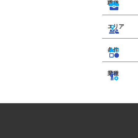
職種
エリア
条件
業種