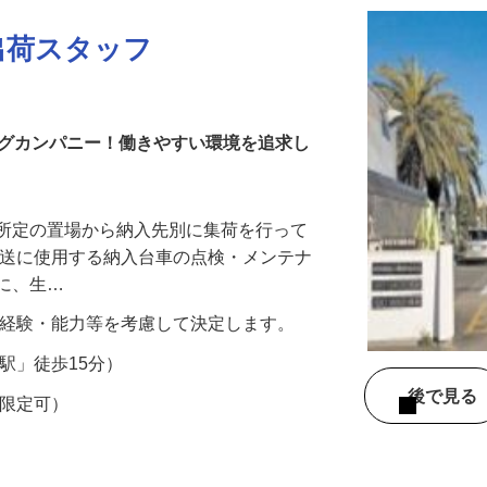
出荷スタッフ
ングカンパニー！働きやすい環境を追求し
を所定の置場から納入先別に集荷を行って
搬送に使用する納入台車の点検・メンテナ
もに、生…
00円 ※経験・能力等を考慮して決定します。
厨駅」徒歩15分）
後で見
T限定可）