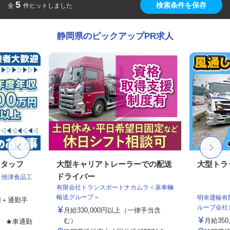
5
検索条件を保存
全
件ヒットしました
静岡県のピックアップPR求人
スタッフ
大型キャリアトレーラーでの配送
大型トラ
ドライバー
 焼津食品工
有限会社トランスポートナカムラ＜泉車輛
輸送グループ＞
明幸運輸有
0円＋通勤手
ループ会社
月給330,000円以上（一律手当含
む）
月給350
6 ★車通勤