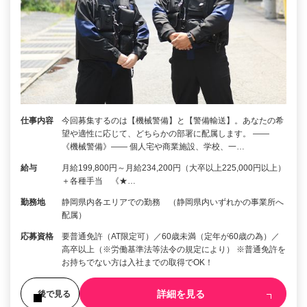
仕事内容
今回募集するのは【機械警備】と【警備輸送】。あなたの希
望や適性に応じて、どちらかの部署に配属します。 ――
《機械警備》―― 個人宅や商業施設、学校、一…
給与
月給199,800円～月給234,200円（大卒以上225,000円以上）
＋各種手当 《★…
勤務地
静岡県内各エリアでの勤務 （静岡県内いずれかの事業所へ
配属）
応募資格
要普通免許（AT限定可）／60歳未満（定年が60歳の為）／
高卒以上（※労働基準法等法令の規定により） ※普通免許を
お持ちでない方は入社までの取得でOK！
詳細を見る
後で見る