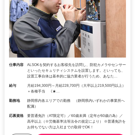
仕事内容
ALSOKを契約するお客様先を訪問し、防犯カメラやセンサー
といったセキュリティシステムを設置します。といっても、
設置工事自体は基本的に協力業者が行うため、あなた…
給与
月給194,300円～月給228,700円（大卒以上219,500円以上）
＋各種手当 《★…
勤務地
静岡県内各エリアでの勤務 （静岡県内いずれかの事業所へ
配属）
応募資格
要普通免許（AT限定可）／60歳未満（定年が60歳の為）／
高卒以上（※労働基準法等法令の規定により） ※普通免許を
お持ちでない方は入社までの取得でOK！