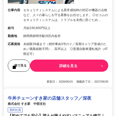
仕事内容
セキュリティシステムによる異常感知時の対応や機器の点検
など、人々の暮らしを守る業務をお任せします。 ◎セコムの
セキュリティシステムは、トラブルを未然に防ぐため…
給与
月給248,800円以上
勤務地
静岡県静岡市駿河区内各所
応募資格
未経験39歳まで（例外事由3号のイ／長期キャリア形成のた
め／職業経験不問）、高卒以上 ◎普通自動車運転免許（AT
限定可）
詳細を見る
後で見る
更新日： 2026/06/15 掲載終了日： 2027/06/30
牛丼チェーンすき家の店舗スタッフ／深夜
株式会社 すき家 中部支社
契約社員
【初めてでも安心】誰もが覚えやすいマニュアル確立｜