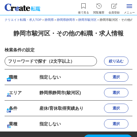
後で見る
閲覧履歴
会員登録
メニュー
クリエイト転職・求人TOP
＞
静岡県
＞
静岡県静岡市
＞
静岡市駿河区
＞
静岡市駿河区・その他の転
静岡市駿河区・その他の転職・求人情報
検索条件の設定
絞り込む
職種
指定しない
選択
エリア
静岡県静岡市(駿河区)
選択
条件
産休/育休取得実績あり
選択
業種
指定しない
選択