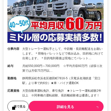
仕事内容
大型トレーラー運転手として、中距離・長距離配送をお願い
します。 ＊荷物をパレットなどで積み込み、目的地に向けて
出発します。 ＊目的地到着後は現地にてパレット…
給与
月給550,000円～700,000円 ☆平均月収60万円（頑張り次
第では月収75万円以…
勤務地
静岡県浜松市浜名区都田町7816-5（天竜浜名湖鉄道「宮口
駅」より車で約6分）★車・バイク通勤OK
応募資格
大型自動車運転免許、牽引免許 ★トレーラー運転経験2年
以上 ※同車種の運転経験、長距離経験者は優遇します！
詳細を見る
後で見る