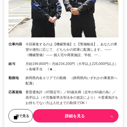
仕事内容
今回募集するのは【機械警備】と【警備輸送】。あなたの希
望や適性に応じて、どちらかの部署に配属します。 ――
《機械警備》―― 個人宅や商業施設、学校、一…
給与
月給199,800円～月給234,200円（大卒以上225,000円以上）
＋各種手当 《★…
勤務地
静岡県内各エリアでの勤務 （静岡県内いずれかの事業所へ
配属）
応募資格
要普通免許（AT限定可）／60歳未満（定年が60歳の為）／
高卒以上（※労働基準法等法令の規定により） ※普通免許を
お持ちでない方は入社までの取得でOK！
詳細を見る
後で見る