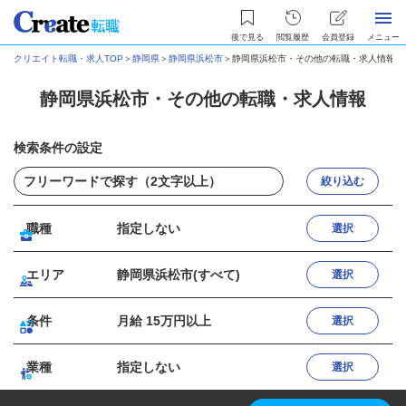
後で見る
閲覧履歴
会員登録
メニュー
クリエイト転職・求人TOP
＞
静岡県
＞
静岡県浜松市
＞
静岡県浜松市・その他の転職・求人情報
静岡県浜松市・その他の転職・求人情報
検索条件の設定
絞り込む
職種
指定しない
選択
エリア
静岡県浜松市(すべて)
選択
条件
月給 15万円以上
選択
業種
指定しない
選択