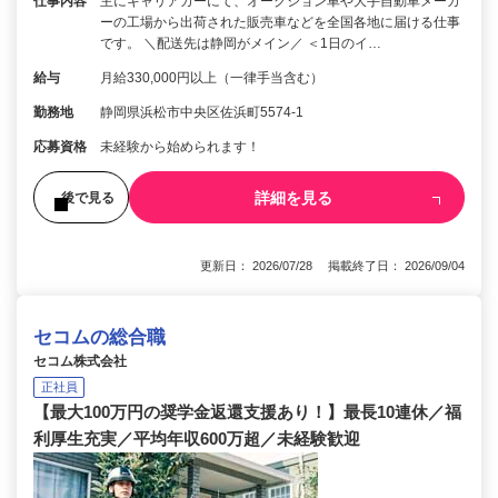
仕事内容
主にキャリアカーにて、オークション車や大手自動車メーカ
ーの工場から出荷された販売車などを全国各地に届ける仕事
です。 ＼配送先は静岡がメイン／ ＜1日のイ…
給与
月給330,000円以上（一律手当含む）
勤務地
静岡県浜松市中央区佐浜町5574-1
応募資格
未経験から始められます！
詳細を見る
後で見る
更新日： 2026/07/28 掲載終了日： 2026/09/04
セコムの総合職
セコム株式会社
正社員
【最大100万円の奨学金返還支援あり！】最長10連休／福
利厚生充実／平均年収600万超／未経験歓迎