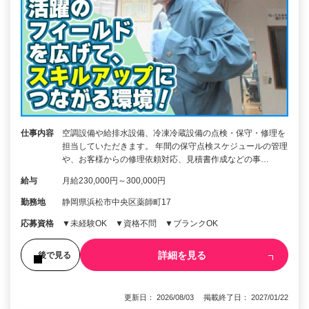
仕事内容
空調設備や給排水設備、冷凍冷蔵設備の点検・保守・修理を
担当していただきます。 年間の保守点検スケジュールの管理
や、お客様からの修理依頼対応、見積書作成などの事…
給与
月給230,000円～300,000円
勤務地
静岡県浜松市中央区薬師町17
応募資格
▼未経験OK ▼資格不問 ▼ブランクOK
詳細を見る
後で見る
更新日： 2026/08/03 掲載終了日： 2027/01/22