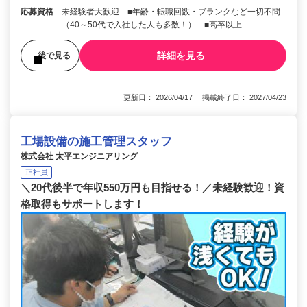
応募資格
未経験者大歓迎 ■年齢・転職回数・ブランクなど一切不問
（40～50代で入社した人も多数！） ■高卒以上
詳細を見る
後で見る
更新日： 2026/04/17 掲載終了日： 2027/04/23
工場設備の施工管理スタッフ
株式会社 太平エンジニアリング
正社員
＼20代後半で年収550万円も目指せる！／未経験歓迎！資
格取得もサポートします！