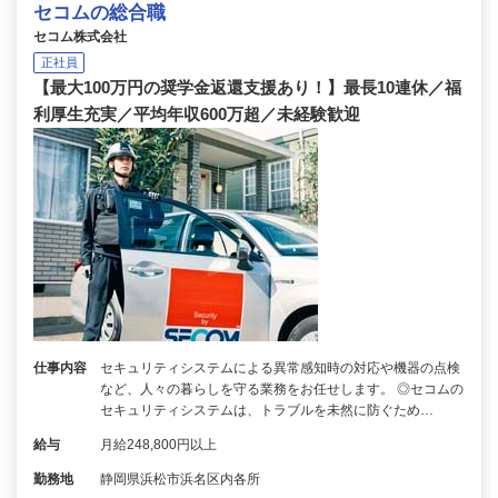
セコムの総合職
セコム株式会社
正社員
【最大100万円の奨学金返還支援あり！】最長10連休／福
利厚生充実／平均年収600万超／未経験歓迎
仕事内容
セキュリティシステムによる異常感知時の対応や機器の点検
など、人々の暮らしを守る業務をお任せします。 ◎セコムの
セキュリティシステムは、トラブルを未然に防ぐため…
給与
月給248,800円以上
勤務地
静岡県浜松市浜名区内各所