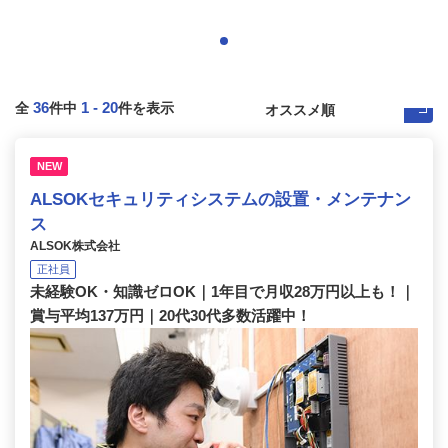
36
1
-
20
全
件中
件を表示
NEW
ALSOKセキュリティシステムの設置・メンテナン
ス
ALSOK株式会社
正社員
未経験OK・知識ゼロOK｜1年目で月収28万円以上も！｜
賞与平均137万円｜20代30代多数活躍中！