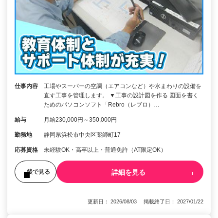
仕事内容
工場やスーパーの空調（エアコンなど）や水まわりの設備を
直す工事を管理します。 ▼工事の設計図を作る 図面を書く
ためのパソコンソフト「Rebro（レブロ）…
給与
月給230,000円～350,000円
勤務地
静岡県浜松市中央区薬師町17
応募資格
未経験OK・高卒以上・普通免許（AT限定OK）
詳細を見る
後で見る
更新日： 2026/08/03 掲載終了日： 2027/01/22