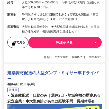
給与
月給500,000円～650,000円 ☆平均月収57万円（頑張り次
第では月収70万円以上…
勤務地
静岡県浜松市浜名区都田町7816-5（天竜浜名湖鉄道「宮口
駅」より車で約6分）★車・バイク通勤OK
応募資格
大型自動車運転免許 ★大型車両運転経験2年以上 ※同車
種の運転経験、長距離経験者は優遇します！
詳細を見る
後で見る
更新日： 2026/08/03 掲載終了日： 2026/08/31
建築資材配送の大型ダンプ・ミキサー車ドライバ
ー
有限会社 寅 川合砂利
正社員
＜近距離配送｜日勤のみ｜週休2日＞地域密着の歴史ある
安定企業！◆大型免許があれば経験不問｜長期休暇有