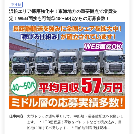
正社員
浜松エリア採用強化中！東海地方の重要拠点で増員決
定！WEB面接も可能◎40〜50代からの応募多数！
仕事内容
大型トラック運転手として、中距離・長距離配送をお願いし
ます。 ＊1日3便程届く荷物をパレットなどで積み込み、目
的地に向けて出発します。 ＊目的地到着後は現地…