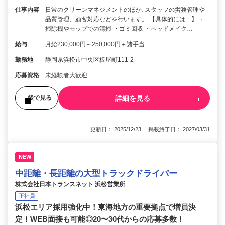
仕事内容
日常のクリーンマネジメントのほか､スタッフの労務管理や
品質管理、顧客対応などを行います。 【具体的には…】 ・
掃除機やモップでの清掃 ・ゴミ回収 ・ベッドメイク…
給与
月給230,000円～250,000円＋諸手当
勤務地
静岡県浜松市中央区板屋町111-2
応募資格
未経験者大歓迎
詳細を見る
後で見る
更新日： 2025/12/23 掲載終了日： 2027/03/31
NEW
中距離・長距離の大型トラックドライバー
株式会社日本トランスネット 浜松営業所
正社員
浜松エリア採用強化中！東海地方の重要拠点で増員決
定！WEB面接も可能◎20〜30代からの応募多数！