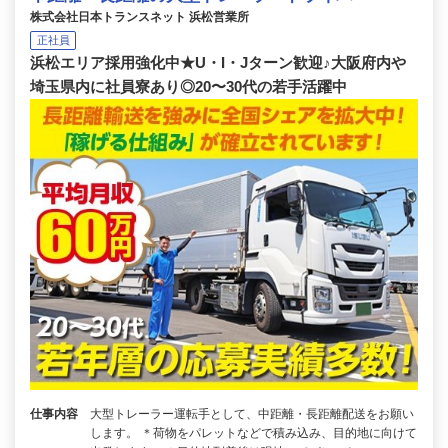
株式会社日本トランスネット 浜松営業所
正社員
浜松エリア採用強化中★U・I・Jターン歓迎♪大阪府内や
埼玉県内に社員寮あり◎20〜30代の若手活躍中
仕事内容
大型トレーラー運転手として、中距離・長距離配送をお願い
します。 ＊荷物をパレットなどで積み込み、目的地に向けて