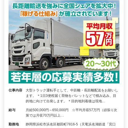
仕事内容
大型トラック運転手として、中距離・長距離配送をお願いし
ます。 ＊1日3便程届く荷物をパレットなどで積み込み、目
的地に向けて出発します。 ＊目的地到着後は現地…
給与
月給500,000円～650,000円 ☆平均月収57万円（頑張り次
第では月収70万円以上…
勤務地
静岡県浜松市浜名区都田町7816-5（天竜浜名湖鉄道「宮口