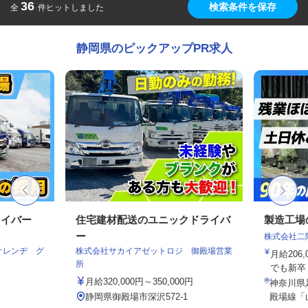
36
検索条件を保存
全
件ヒットしました
静岡県のピックアップPR求人
ライバー
住宅建材配送のユニックドライバ
製造工場
ー
株式会社二
オレンヂ グ
株式会社サカイアゼットロジ 御殿場営業
月給206,
所
でも新卒・
月給320,000円～350,000円
神奈川県
静岡県御殿場市深沢572-1
殿場線「山