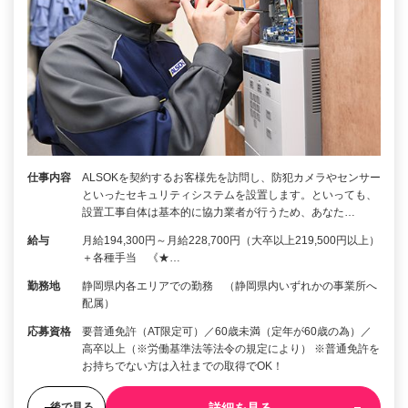
仕事内容
ALSOKを契約するお客様先を訪問し、防犯カメラやセンサー
といったセキュリティシステムを設置します。といっても、
設置工事自体は基本的に協力業者が行うため、あなた…
給与
月給194,300円～月給228,700円（大卒以上219,500円以上）
＋各種手当 《★…
勤務地
静岡県内各エリアでの勤務 （静岡県内いずれかの事業所へ
配属）
応募資格
要普通免許（AT限定可）／60歳未満（定年が60歳の為）／
高卒以上（※労働基準法等法令の規定により） ※普通免許を
お持ちでない方は入社までの取得でOK！
詳細を見る
後で見る