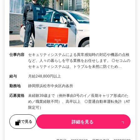
仕事内容
セキュリティシステムによる異常感知時の対応や機器の点検
など、人々の暮らしを守る業務をお任せします。 ◎セコムの
セキュリティシステムは、トラブルを未然に防ぐため…
給与
月給248,800円以上
勤務地
静岡県浜松市中央区内各所
応募資格
未経験39歳まで（例外事由3号のイ／長期キャリア形成のた
め／職業経験不問）、高卒以上 ◎普通自動車運転免許（AT
限定可）
詳細を見る
後で見る