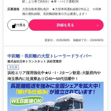
駅」より車で約6分）★車・バイク通勤OK
応募資格
大型自動車運転免許 ★大型車両運転経験2年以上 ※同車
種の運転経験、長距離経験者の方は優遇します！
詳細を見る
後で見る
更新日： 2026/08/05 掲載終了日： 2026/08/31
中距離・長距離の大型トレーラードライバー
株式会社日本トランスネット 浜松営業所
正社員
浜松エリア採用強化中★U・I・Jターン歓迎♪大阪府内や
埼玉県内に社員寮あり◎40〜50代活躍中！