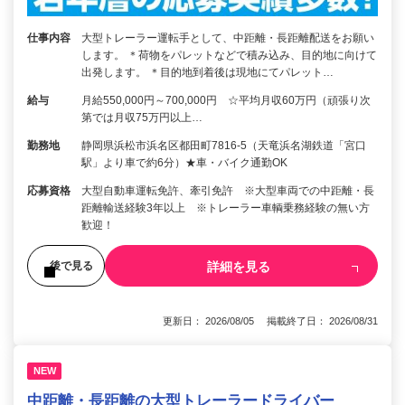
仕事内容
大型トレーラー運転手として、中距離・長距離配送をお願い
します。 ＊荷物をパレットなどで積み込み、目的地に向けて
出発します。 ＊目的地到着後は現地にてパレット…
給与
月給550,000円～700,000円 ☆平均月収60万円（頑張り次
第では月収75万円以上…
勤務地
静岡県浜松市浜名区都田町7816-5（天竜浜名湖鉄道「宮口
駅」より車で約6分）★車・バイク通勤OK
応募資格
大型自動車運転免許、牽引免許 ※大型車両での中距離・長
距離輸送経験3年以上 ※トレーラー車輌乗務経験の無い方
歓迎！
詳細を見る
後で見る
更新日： 2026/08/05 掲載終了日： 2026/08/31
NEW
中距離・長距離の大型トレーラードライバー