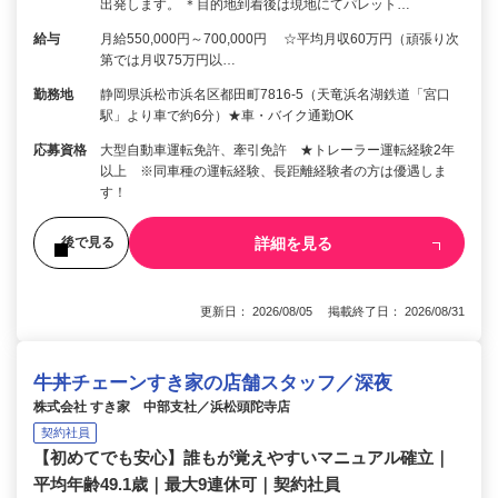
出発します。 ＊目的地到着後は現地にてパレット…
給与
月給550,000円～700,000円 ☆平均月収60万円（頑張り次
第では月収75万円以…
勤務地
静岡県浜松市浜名区都田町7816-5（天竜浜名湖鉄道「宮口
駅」より車で約6分）★車・バイク通勤OK
応募資格
大型自動車運転免許、牽引免許 ★トレーラー運転経験2年
以上 ※同車種の運転経験、長距離経験者の方は優遇しま
す！
詳細を見る
後で見る
更新日： 2026/08/05 掲載終了日： 2026/08/31
牛丼チェーンすき家の店舗スタッフ／深夜
株式会社 すき家 中部支社／浜松頭陀寺店
契約社員
【初めてでも安心】誰もが覚えやすいマニュアル確立｜
平均年齢49.1歳｜最大9連休可｜契約社員