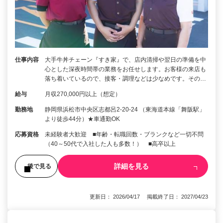
仕事内容
大手牛丼チェーン『すき家』で、店内清掃や翌日の準備を中
心とした深夜時間帯の業務をお任せします。お客様の来店も
落ち着いているので、接客・調理などは少なめです。その…
給与
月収270,000円以上（想定）
勤務地
静岡県浜松市中央区志都呂2-20-24 （東海道本線「舞阪駅」
より徒歩44分）★車通勤OK
応募資格
未経験者大歓迎 ■年齢・転職回数・ブランクなど一切不問
（40～50代で入社した人も多数！） ■高卒以上
詳細を見る
後で見る
更新日： 2026/04/17 掲載終了日： 2027/04/23