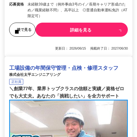
応募資格
未経験39歳まで（例外事由3号のイ／長期キャリア形成のた
め／職業経験不問）、高卒以上 ◎普通自動車運転免許（AT
限定可）
詳細を見る
後で見る
更新日： 2026/06/15 掲載終了日： 2027/06/30
工場設備の年間保守管理・点検・修理スタッフ
株式会社太平エンジニアリング
正社員
＼創業77年、業界トップクラスの信頼と実績／資格ゼロ
でも大丈夫。あなたの「挑戦したい」を全力サポート