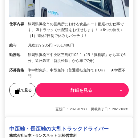
仕事内容
静岡県浜松市の営業所における食品ルート配送のお仕事で
す。 3tトラックでの配送をお任せします！ ＜6つの特長＞
（1）週休2日制で休みもバッチリ！ …
給与
月給339,935円〜361,406円
勤務地
静岡県浜松市中央区三島町102-1（JR「浜松駅」から車で6
分、遠州鉄道「新浜松駅」から車で7分）
応募資格
準中型免許、中型免許（普通運転免許でもOK） ★学歴不
問
詳細を見る
後で見る
更新日： 2026/07/30 掲載終了日： 2026/10/31
中距離・長距離の大型トラックドライバー
株式会社日本トランスネット 浜松営業所