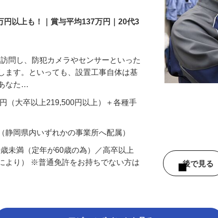
万円以上も！｜賞与平均137万円｜20代3
先を訪問し、防犯カメラやセンサーといった
置します。といっても、設置工事自体は基
、あなた…
700円（大卒以上219,500円以上）＋各種手
 （静岡県内いずれかの事業所へ配属）
60歳未満（定年が60歳の為）／高卒以上
により） ※普通免許をお持ちでない方は
後で見