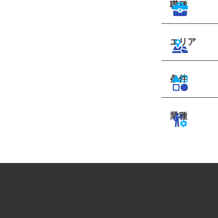
職種
エリア
条件
業種