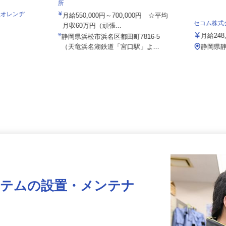
株式会社日本トランスネット 浜松営業
所
会社オレンヂ
月給550,000円～700,000円 ☆平均
セコム株
月収60万円（頑張...
月給2
静岡県浜松市浜名区都田町7816-5
1
（天竜浜名湖鉄道「宮口駅」よ...
静岡
ステムの設置・メンテナ