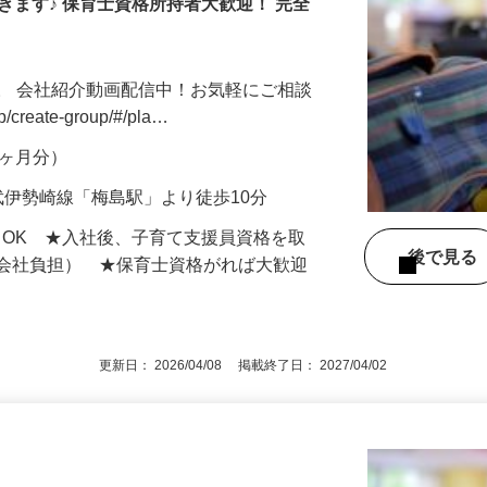
きます♪ 保育士資格所持者大歓迎！ 完全
。 会社紹介動画配信中！お気軽にご相談
jp/create-group/#/pla…
年2ヶ月分）
武伊勢崎線「梅島駅」より徒歩10分
もOK ★入社後、子育て支援員資格を取
後で見
額会社負担） ★保育士資格がれば大歓迎
更新日： 2026/04/08 掲載終了日： 2027/04/02