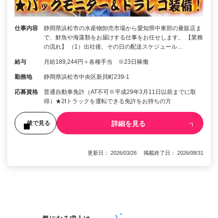
仕事内容
静岡県浜松市の水産物卸売市場から愛知県中東部の量販店ま
で、鮮魚や海藻類をお届けする仕事をお任せします。 【業務
の流れ】 （1）出社後、その日の配送スケジュール…
給与
月給189,244円＋各種手当 ※23日稼働
勤務地
静岡県浜松市中央区新貝町239-1
応募資格
普通自動車免許（AT不可※平成29年3月11日以前までに取
得）★2tトラックを運転できる免許をお持ちの方
詳細を見る
後で見る
更新日： 2026/03/26 掲載終了日： 2026/08/31
1