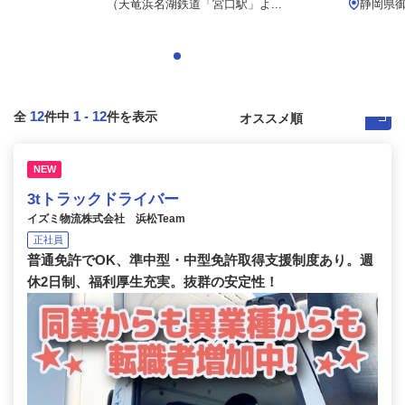
（天竜浜名湖鉄道「宮口駅」よ...
静岡県御
12
1
-
12
全
件中
件を表示
NEW
3tトラックドライバー
イズミ物流株式会社 浜松Team
正社員
普通免許でOK、準中型・中型免許取得支援制度あり。週
休2日制、福利厚生充実。抜群の安定性！