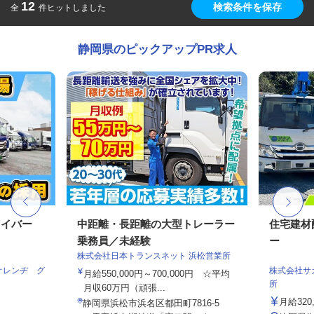
12
検索条件を保存
全
件ヒットしました
静岡県のピックアップPR求人
ライバー
中距離・長距離の大型トレーラー
住宅建材
乗務員／未経験
ー
株式会社日本トランスネット 浜松営業所
オレンヂ グ
株式会社サ
月給550,000円～700,000円 ☆平均
所
月収60万円（頑張...
月給320,
静岡県浜松市浜名区都田町7816-5