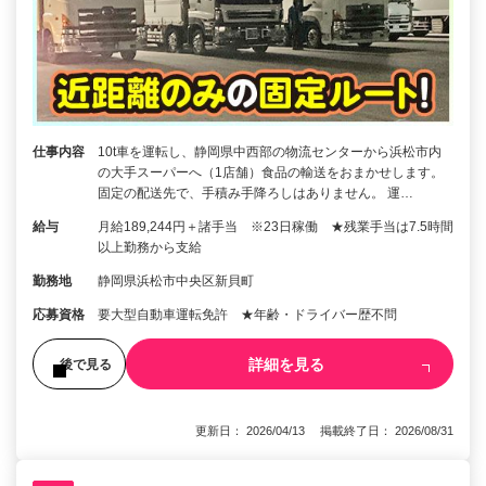
仕事内容
10t車を運転し、静岡県中西部の物流センターから浜松市内
の大手スーパーへ（1店舗）食品の輸送をおまかせします。
固定の配送先で、手積み手降ろしはありません。 運…
給与
月給189,244円＋諸手当 ※23日稼働 ★残業手当は7.5時間
以上勤務から支給
勤務地
静岡県浜松市中央区新貝町
応募資格
要大型自動車運転免許 ★年齢・ドライバー歴不問
詳細を見る
後で見る
更新日： 2026/04/13 掲載終了日： 2026/08/31