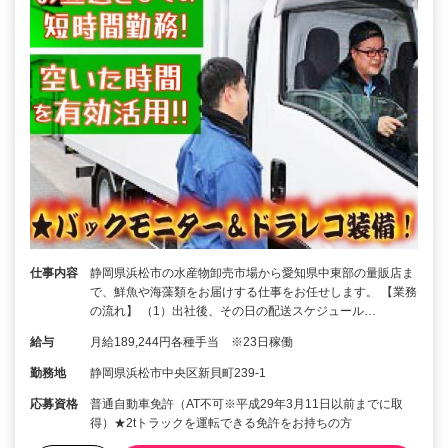
仕事内容
静岡県浜松市の水産物卸売市場から愛知県中東部の量販店ま
で、鮮魚や海藻類をお届けする仕事をお任せします。 【業務
の流れ】 （1）出社後、その日の配送スケジュール…
給与
月給189,244円各種手当 ※23日稼働
勤務地
静岡県浜松市中央区新貝町239-1
応募資格
普通自動車免許（AT不可※平成29年3月11日以前までに取
得）★2tトラックを運転できる免許をお持ちの方