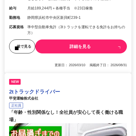
給与
月給189,244円＋各種手当 ※23日稼働
勤務地
静岡県浜松市中央区新貝町239-1
応募資格
準中型自動車免許（3tトラックを運転できる免許をお持ちの
方）
詳細を見る
後で見る
更新日： 2026/03/10 掲載終了日： 2026/08/31
NEW
2tトラックドライバー
甲斐運輸株式会社
正社員
「年齢・性別関係なし！全社員が安心して長く働ける職
場」