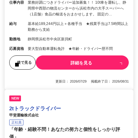
仕事内容
業務好調につきドライバー追加募集！！ 10t車を運転し、静
岡県中西部の物流センターから浜松市内の大手スーパーへ
（1店舗）食品の輸送をおまかせします。 固定の…
給与
基本給189,244円以上＋各種手当 ★残業手当は7.5時間以上
勤務から支給
勤務地
静岡県浜松市中央区新貝町
応募資格
要大型自動車運転免許 ★年齢・ドライバー歴不問
詳細を見る
後で見る
更新日： 2026/07/29 掲載終了日： 2026/08/31
NEW
2tトラックドライバー
甲斐運輸株式会社
正社員
「年齢・経験不問！あなたの努力と個性をしっかり評
価」