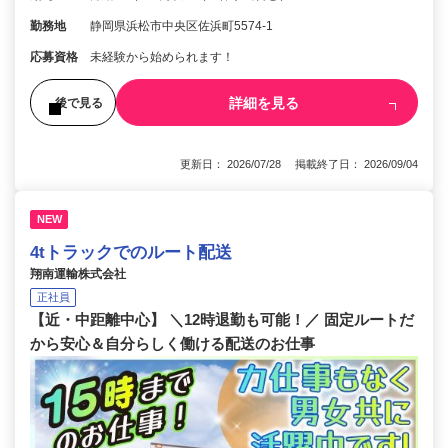
勤務地
静岡県浜松市中央区佐浜町5574-1
応募資格
未経験から始められます！
詳細を見る
後で見る
更新日： 2026/07/28 掲載終了日： 2026/09/04
NEW
4tトラックでのルート配送
翔南運輸株式会社
正社員
【近・中距離中心】 ＼12時退勤も可能！／ 固定ルートだ
から安心＆自分らしく働ける配送のお仕事