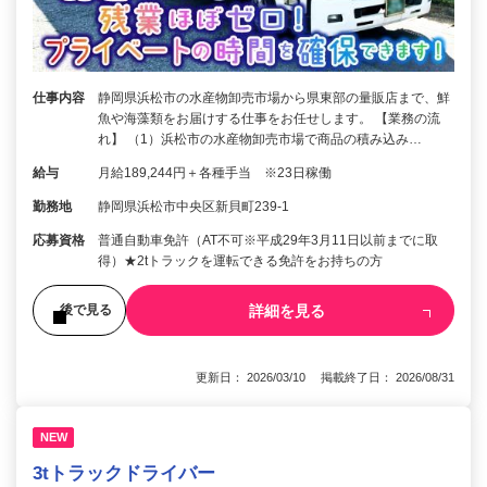
仕事内容
静岡県浜松市の水産物卸売市場から県東部の量販店まで、鮮
魚や海藻類をお届けする仕事をお任せします。 【業務の流
れ】 （1）浜松市の水産物卸売市場で商品の積み込み…
給与
月給189,244円＋各種手当 ※23日稼働
勤務地
静岡県浜松市中央区新貝町239-1
応募資格
普通自動車免許（AT不可※平成29年3月11日以前までに取
得）★2tトラックを運転できる免許をお持ちの方
詳細を見る
後で見る
更新日： 2026/03/10 掲載終了日： 2026/08/31
NEW
3tトラックドライバー