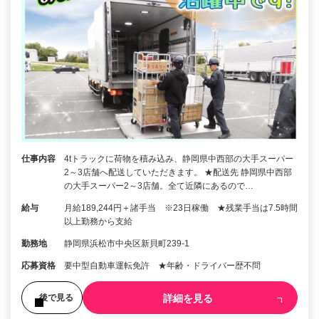
仕事内容
4tトラックに荷物を積み込み、静岡県中西部の大手スーパー
2～3店舗へ配送していただきます。 ★配送先 静岡県中西部
の大手スーパー2～3店舗。全て近隣にあるので…
給与
月給189,244円＋諸手当 ※23日稼働 ★残業手当は7.5時間
以上勤務から支給
勤務地
静岡県浜松市中央区新貝町239-1
応募資格
要中型自動車運転免許 ★年齢・ドライバー歴不問
詳細を見る
後で見る