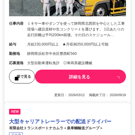
仕事内容
ミキサー車やダンプを使って静岡県北西部を中心とした工事
現場へ建設資材や生コンクリートを運びます。 1日あたりの
走行距離は平均200km前後。その日のスケジュール…
給与
月給230,000円以上 ★月収例350,000円以上可能
勤務地
静岡県浜松市中央区豊西町560
応募資格
大型自動車運転免許 ◎車両系建設機械
詳細を見る
後で見る
更新日： 2026/03/12 掲載終了日： 2026/09/18
NEW
大型キャリアトレーラーでの配送ドライバー
有限会社トランスポートナカムラ＜泉車輛輸送グループ＞