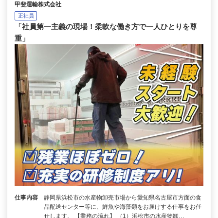
甲斐運輸株式会社
正社員
「社員第一主義の現場！柔軟な働き方で一人ひとりを尊
重」
仕事内容
静岡県浜松市の水産物卸売市場から愛知県名古屋市方面の食
品配送センター等に、鮮魚や海藻類をお届けする仕事をお任
せします。 【業務の流れ】 （1）浜松市の水産物卸…