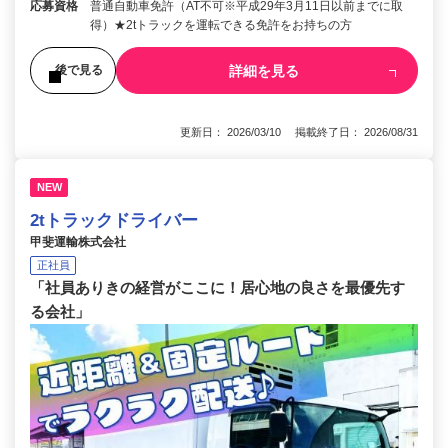
応募資格
普通自動車免許（AT不可※平成29年3月11日以前までに取
得）★2tトラックを運転できる免許をお持ちの方
詳細を見る
後で見る
更新日： 2026/03/10 掲載終了日： 2026/08/31
NEW
2tトラックドライバー
甲斐運輸株式会社
正社員
「社員ありきの経営がここに！居心地の良さを最優先す
る会社」