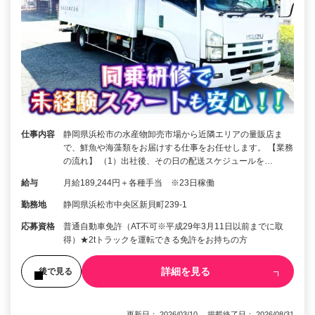
仕事内容
静岡県浜松市の水産物卸売市場から近隣エリアの量販店ま
で、鮮魚や海藻類をお届けする仕事をお任せします。 【業務
の流れ】 （1）出社後、その日の配送スケジュールを…
給与
月給189,244円＋各種手当 ※23日稼働
勤務地
静岡県浜松市中央区新貝町239-1
応募資格
普通自動車免許（AT不可※平成29年3月11日以前までに取
得）★2tトラックを運転できる免許をお持ちの方
詳細を見る
後で見る
更新日： 2026/03/10 掲載終了日： 2026/08/31