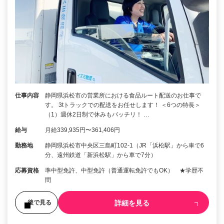
仕事内容
静岡県浜松市の営業所における食品ルート配送のお仕事で
す。 3tトラックでの配送をお任せします！ ＜6つの特長＞
（1）週休2日制で休みもバッチリ！ …
給与
月給339,935円〜361,406円
勤務地
静岡県浜松市中央区三島町102-1（JR「浜松駅」から車で6
分、遠州鉄道「新浜松駅」から車で7分）
応募資格
準中型免許、中型免許（普通運転免許でもOK） ★学歴不
問
詳細を見る
後で見る