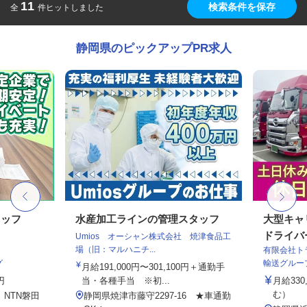
11
検索条件を保存
全
件ヒットしました
静岡県のピックアップPR求人
タッフ
水産加工ラインの管理スタッフ
大型キャ
ドライバ
Umios オーシャン株式会社 焼津食品工
場（旧：マルハニチ...
有限会社ト
グ
輸送グルー
月給191,000円〜301,100円＋通勤手
円
当・各種手当 ※初...
月給33
む）
 NTN磐田
静岡県焼津市藤守2297-16 ★車通勤