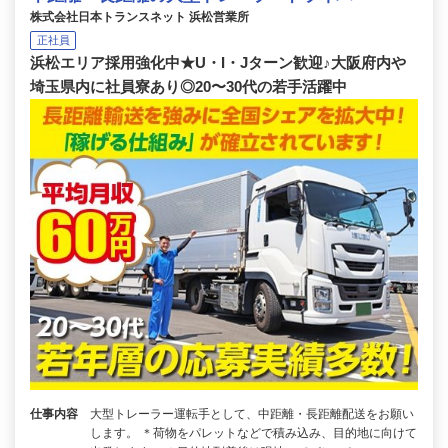
株式会社日本トランスネット 浜松営業所
正社員
浜松エリア採用強化中★U・I・Jターン歓迎♪大阪府内や
埼玉県内に社員寮あり◎20〜30代の若手活躍中
仕事内容
大型トレーラー運転手として、中距離・長距離配送をお願い
します。 ＊荷物をパレットなどで積み込み、目的地に向けて