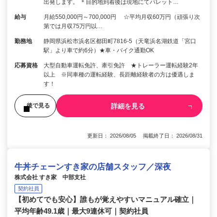
出発します。 ＊目的地到着後は現地にてパレット…
給与
月給550,000円～700,000円 ☆平均月収60万円（頑張り次
第では月収75万円以…
勤務地
静岡県浜松市浜名区都田町7816-5（天竜浜名湖鉄道「宮口
駅」より車で約6分）★車・バイク通勤OK
応募資格
大型自動車運転免許、牽引免許 ★トレーラー運転経験2年
以上 ※同車種の運転経験、長距離経験者の方は優遇しま
す！
詳細を見る
後で見る
更新日： 2026/08/05 掲載終了日： 2026/08/31
牛丼チェーンすき家の店舗スタッフ／深夜
株式会社 すき家 中部支社
契約社員
【初めてでも安心】誰もが覚えやすいマニュアル確立｜
平均年齢49.1歳｜最大9連休可｜契約社員