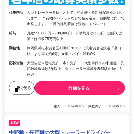
仕事内容
大型トレーラー運転手として、中距離・長距離配送をお願い
します。 ＊荷物をパレットなどで積み込み、目的地に向けて
出発します。 ＊目的地到着後は現地にてパレット…
給与
月給550,000円～700,000円 ☆平均月収60万円（頑張り次
第では月収75万円以上…
勤務地
静岡県浜松市浜名区都田町7816-5（天竜浜名湖鉄道「宮口
駅」より車で約6分）★車・バイク通勤OK
応募資格
大型自動車運転免許、牽引免許 ※大型車両での中距離・長
距離輸送経験3年以上 ※トレーラー車輌乗務経験の無い方
歓迎！
詳細を見る
後で見る
更新日： 2026/08/05 掲載終了日： 2026/08/31
NEW
中距離・長距離の大型トレーラードライバー