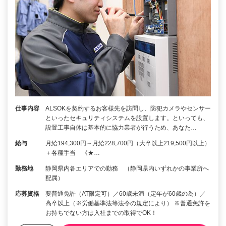
仕事内容
ALSOKを契約するお客様先を訪問し、防犯カメラやセンサー
といったセキュリティシステムを設置します。といっても、
設置工事自体は基本的に協力業者が行うため、あなた…
給与
月給194,300円～月給228,700円（大卒以上219,500円以上）
＋各種手当 《★…
勤務地
静岡県内各エリアでの勤務 （静岡県内いずれかの事業所へ
配属）
応募資格
要普通免許（AT限定可）／60歳未満（定年が60歳の為）／
高卒以上（※労働基準法等法令の規定により） ※普通免許を
お持ちでない方は入社までの取得でOK！