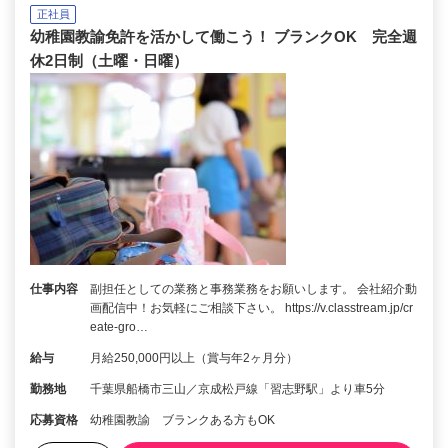
正社員
幼稚園教諭免許を活かして働こう！ ブランクOK 完全週
休2日制（土曜・日曜）
仕事内容
副担任としての業務と事務業務をお願いします。 会社紹介動
画配信中！お気軽にご相談下さい。 https://v.classtream.jp/cr
eate-gro…
給与
月給250,000円以上（賞与年2ヶ月分）
勤務地
千葉県船橋市三山／京成松戸線「習志野駅」より車5分
応募資格
幼稚園教諭 ブランクある方もOK