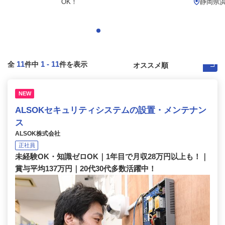
OK！
静岡県浜
11
1
-
11
全
件中
件を表示
NEW
ALSOKセキュリティシステムの設置・メンテナン
ス
ALSOK株式会社
正社員
未経験OK・知識ゼロOK｜1年目で月収28万円以上も！｜
賞与平均137万円｜20代30代多数活躍中！