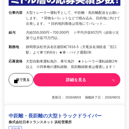
仕事内容
大型トレーラー運転手として、中距離・長距離配送をお願い
します。 ＊荷物をパレットなどで積み込み、目的地に向けて
出発します。 ＊目的地到着後は現地にてパレット…
給与
月給550,000円～700,000円 ☆平均月収60万円（頑張り次
第では月収75万円以…
勤務地
静岡県浜松市浜名区都田町7816-5（天竜浜名湖鉄道「宮口
駅」より車で約6分）★車・バイク通勤OK
応募資格
大型自動車運転免許、牽引免許 ★トレーラー運転経験2年
以上 ※同車種の運転経験、長距離経験者は優遇します！
詳細を見る
後で見る
更新日： 2026/08/03 掲載終了日： 2026/08/31
中距離・長距離の大型トラックドライバー
株式会社日本トランスネット 浜松営業所
正社員