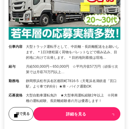
仕事内容
大型トラック運転手として、中距離・長距離配送をお願いし
ます。 ＊1日3便程届く荷物をパレットなどで積み込み、目
的地に向けて出発します。 ＊目的地到着後は現地…
給与
月給500,000円～650,000円 ☆平均月収57万円（頑張り次
第では月収70万円以上…
勤務地
静岡県浜松市浜名区都田町7816-5（天竜浜名湖鉄道「宮口
駅」より車で約6分）★車・バイク通勤OK
応募資格
大型自動車運転免許 ★大型車両運転経験2年以上 ※同車
種の運転経験、長距離経験者の方は優遇します！
詳細を見る
後で見る