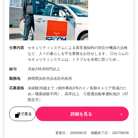
仕事内容
セキュリティシステムによる異常感知時の対応や機器の点検
など、人々の暮らしを守る業務をお任せします。 ◎セコムの
セキュリティシステムは、トラブルを未然に防ぐため…
給与
月給248,800円以上
勤務地
静岡県浜松市浜名区内各所
応募資格
未経験39歳まで（例外事由3号のイ／長期キャリア形成のた
め／職業経験不問）、高卒以上 ◎普通自動車運転免許（AT
限定可）
詳細を見る
後で見る
更新日： 2026/06/15 掲載終了日： 2027/06/30