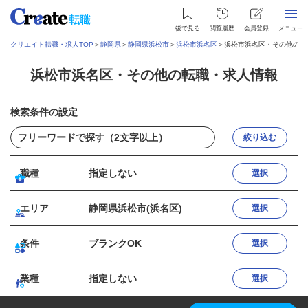
後で見る
閲覧履歴
会員登録
メニュー
クリエイト転職・求人TOP
＞
静岡県
＞
静岡県浜松市
＞
浜松市浜名区
＞
浜松市浜名区・その他の転
浜松市浜名区・その他の転職・求人情報
検索条件の設定
絞り込む
職種
指定しない
選択
エリア
静岡県浜松市(浜名区)
選択
条件
ブランクOK
選択
業種
指定しない
選択