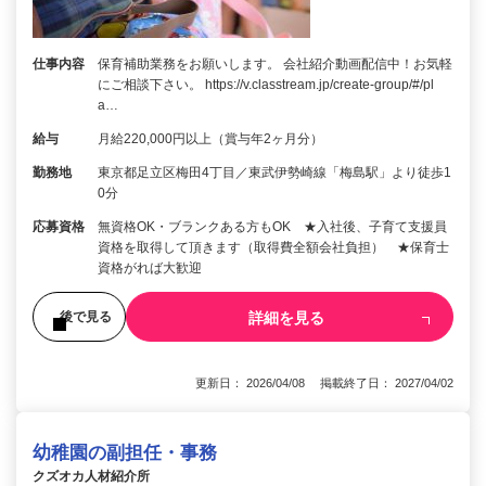
仕事内容
保育補助業務をお願いします。 会社紹介動画配信中！お気軽
にご相談下さい。 https://v.classtream.jp/create-group/#/pl
a…
給与
月給220,000円以上（賞与年2ヶ月分）
勤務地
東京都足立区梅田4丁目／東武伊勢崎線「梅島駅」より徒歩1
0分
応募資格
無資格OK・ブランクある方もOK ★入社後、子育て支援員
資格を取得して頂きます（取得費全額会社負担） ★保育士
資格がれば大歓迎
詳細を見る
後で見る
更新日： 2026/04/08 掲載終了日： 2027/04/02
幼稚園の副担任・事務
クズオカ人材紹介所