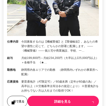
仕事内容
今回募集するのは【機械警備】と【警備輸送】。あなたの希
望や適性に応じて、どちらかの部署に配属します。 ――
《機械警備》―― 個人宅や商業施設、学校、一…
給与
月給199,800円～月給234,200円（大卒以上225,000円以上）
＋各種手当 《★…
勤務地
静岡県内各エリアでの勤務 （静岡県内いずれかの事業所へ
配属）
応募資格
要普通免許（AT限定可）／60歳未満（定年が60歳の為）／
高卒以上（※労働基準法等法令の規定により） ※普通免許を
お持ちでない方は入社までの取得でOK！
詳細を見る
後で見る