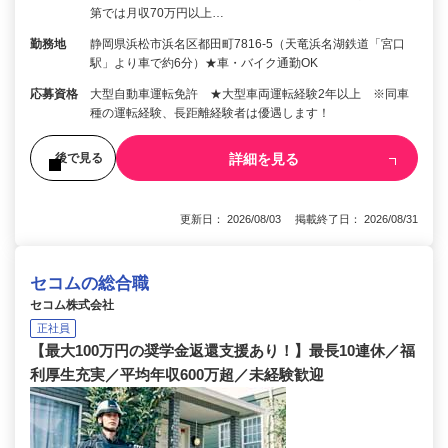
第では月収70万円以上…
勤務地
静岡県浜松市浜名区都田町7816-5（天竜浜名湖鉄道「宮口
駅」より車で約6分）★車・バイク通勤OK
応募資格
大型自動車運転免許 ★大型車両運転経験2年以上 ※同車
種の運転経験、長距離経験者は優遇します！
詳細を見る
後で見る
更新日： 2026/08/03 掲載終了日： 2026/08/31
セコムの総合職
セコム株式会社
正社員
【最大100万円の奨学金返還支援あり！】最長10連休／福
利厚生充実／平均年収600万超／未経験歓迎