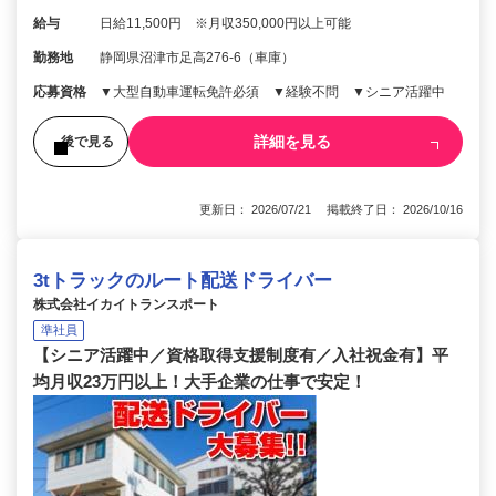
給与
日給11,500円 ※月収350,000円以上可能
勤務地
静岡県沼津市足高276-6（車庫）
応募資格
▼大型自動車運転免許必須 ▼経験不問 ▼シニア活躍中
詳細を見る
後で見る
更新日： 2026/07/21 掲載終了日： 2026/10/16
3tトラックのルート配送ドライバー
株式会社イカイトランスポート
準社員
【シニア活躍中／資格取得支援制度有／入社祝金有】平
均月収23万円以上！大手企業の仕事で安定！