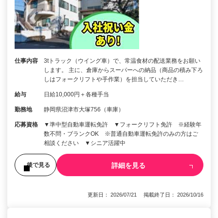
仕事内容
3tトラック（ウイング車）で、常温食材の配送業務をお願い
します。 主に、倉庫からスーパーへの納品（商品の積み下ろ
しはフォークリフトや手作業）を担当していただき…
給与
日給10,000円＋各種手当
勤務地
静岡県沼津市大塚756（車庫）
応募資格
▼準中型自動車運転免許 ▼フォークリフト免許 ※経験年
数不問・ブランクOK ※普通自動車運転免許のみの方はご
相談ください ▼シニア活躍中
詳細を見る
後で見る
更新日： 2026/07/21 掲載終了日： 2026/10/16