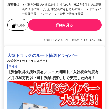
応募資格
▼4t車を運転できる免許をお持ちの方（H15年5月までに普通
免許取得の方、または中型免許をお持ちの方） ▼ドライバ
ー経験不問、フォークリフト資格所持者は優遇
詳細を見る
後で見る
更新日： 2026/07/21 掲載終了日： 2026/10/16
大型トラックのルート輸送ドライバー
株式会社イカイトランスポート
準社員
【資格取得支援制度有／シニア活躍中／入社祝金制度有
／月収30万円以上可】残業ほぼなしで安定した給与！