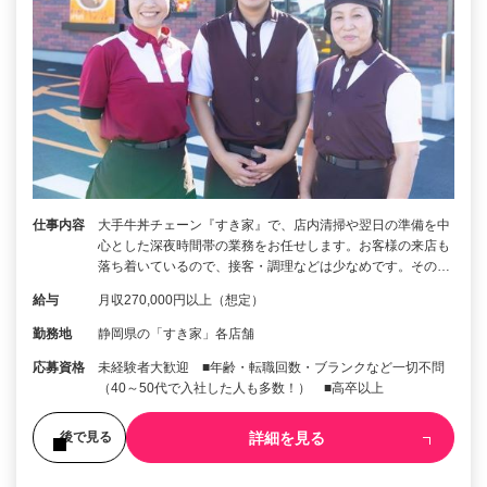
仕事内容
大手牛丼チェーン『すき家』で、店内清掃や翌日の準備を中
心とした深夜時間帯の業務をお任せします。お客様の来店も
落ち着いているので、接客・調理などは少なめです。その…
給与
月収270,000円以上（想定）
勤務地
静岡県の「すき家」各店舗
応募資格
未経験者大歓迎 ■年齢・転職回数・ブランクなど一切不問
（40～50代で入社した人も多数！） ■高卒以上
詳細を見る
後で見る