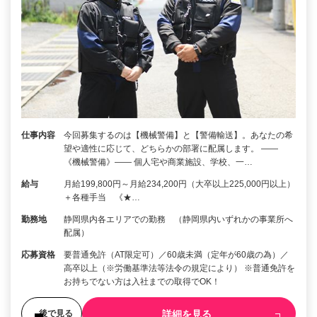
仕事内容
今回募集するのは【機械警備】と【警備輸送】。あなたの希
望や適性に応じて、どちらかの部署に配属します。 ――
《機械警備》―― 個人宅や商業施設、学校、一…
給与
月給199,800円～月給234,200円（大卒以上225,000円以上）
＋各種手当 《★…
勤務地
静岡県内各エリアでの勤務 （静岡県内いずれかの事業所へ
配属）
応募資格
要普通免許（AT限定可）／60歳未満（定年が60歳の為）／
高卒以上（※労働基準法等法令の規定により） ※普通免許を
お持ちでない方は入社までの取得でOK！
詳細を見る
後で見る