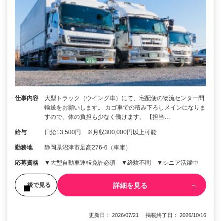
仕事内容
大型トラック（ウイング車）にて、宅配便の物流センター間
輸送をお願いします。 カゴ車での積み下ろしメインになりま
すので、体の負担も少なく働けます。 【担当…
給与
日給13,500円 ※月収300,000円以上可能
勤務地
静岡県沼津市足高276-6（車庫）
応募資格
▼大型自動車運転免許必須 ▼経験不問 ▼シニア活躍中
詳細を見る
後で見る
更新日： 2026/07/21 掲載終了日： 2026/10/16