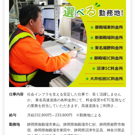
仕事内容
社会インフラを支える安定した仕事で、長く活躍しません
か。 東名高速道路の各料金所にて、料金収受やETC監視など
の業務を担当していただきます。高速道路をご利用さ…
給与
月給232,800円～233,800円 ※勤務地による
勤務地
静岡県御殿場市東山、静岡県御殿場市仁杉、静岡県裾野市御
宿、静岡県御殿場市東田中、静岡県沼津市足高、神奈川県足