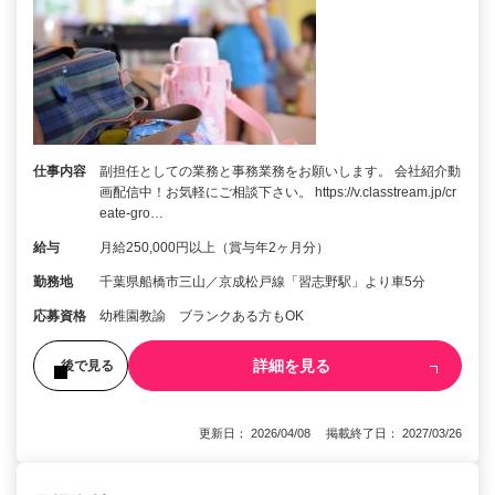
仕事内容
副担任としての業務と事務業務をお願いします。 会社紹介動
画配信中！お気軽にご相談下さい。 https://v.classtream.jp/cr
eate-gro…
給与
月給250,000円以上（賞与年2ヶ月分）
勤務地
千葉県船橋市三山／京成松戸線「習志野駅」より車5分
応募資格
幼稚園教諭 ブランクある方もOK
詳細を見る
後で見る
更新日： 2026/04/08 掲載終了日： 2027/03/26