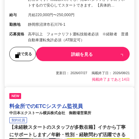
トするので安心してスタートできます。 【具体的…
給与
月給220,000円〜250,000円
勤務地
静岡県沼津市石川76-1
応募資格
高卒以上 フォークリフト運転技能者必須 ※経験者 普通
自動車運転免許必須（AT限定可）
詳細を見る
後で見る
更新日： 2026/07/27 掲載終了日： 2026/08/21
掲載終了まであと14日
NEW
料金所でのETCシステム監視員
中日本エクストール横浜株式会社 御殿場営業所
契約社員
【未経験スタートのスタッフが多数在籍】イチから丁寧
にサポートします／年齢・性別・経験問わず活躍できる