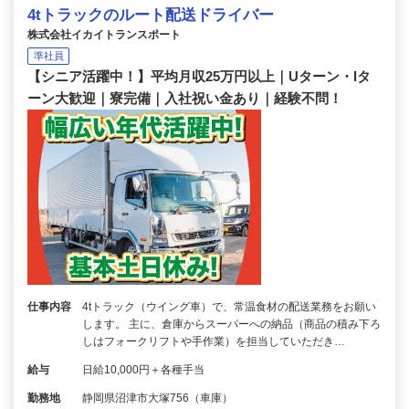
4tトラックのルート配送ドライバー
株式会社イカイトランスポート
準社員
【シニア活躍中！】平均月収25万円以上｜Uターン・Iタ
ーン大歓迎｜寮完備｜入社祝い金あり｜経験不問！
仕事内容
4tトラック（ウイング車）で、常温食材の配送業務をお願い
します。 主に、倉庫からスーパーへの納品（商品の積み下ろ
しはフォークリフトや手作業）を担当していただき…
給与
日給10,000円＋各種手当
勤務地
静岡県沼津市大塚756（車庫）