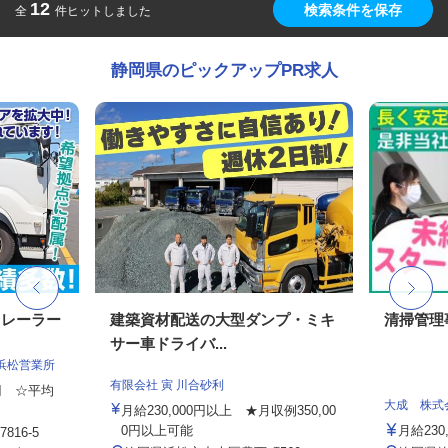
12
検索条件を保存
全
件ヒットしました
静岡県のピックアップPR求人
トレーラー
建築資材配送の大型ダンプ・ミキ
清掃管理
サー車ドライバ...
浜松営業所
有限会社 寅 川合砂利
0円 ☆平均
大成 株式
月給230,000円以上 ★月収例350,00
0円以上可能
月給230
16-5