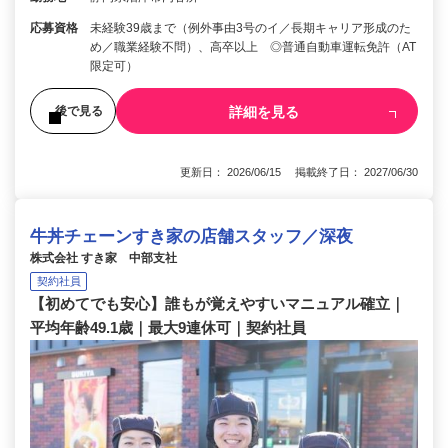
応募資格
未経験39歳まで（例外事由3号のイ／長期キャリア形成のた
め／職業経験不問）、高卒以上 ◎普通自動車運転免許（AT
限定可）
詳細を見る
後で見る
更新日： 2026/06/15 掲載終了日： 2027/06/30
牛丼チェーンすき家の店舗スタッフ／深夜
株式会社 すき家 中部支社
契約社員
【初めてでも安心】誰もが覚えやすいマニュアル確立｜
平均年齢49.1歳｜最大9連休可｜契約社員