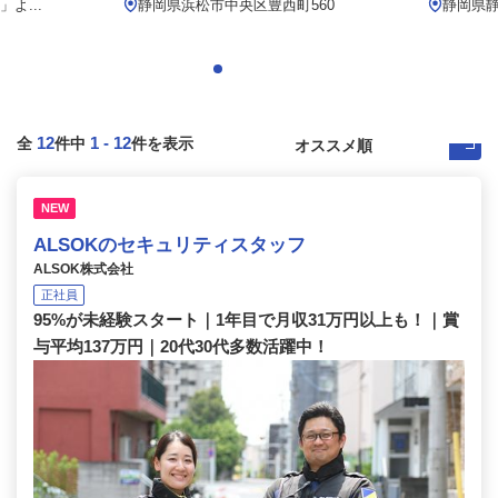
よ...
静岡県浜松市中央区豊西町560
静岡県静
12
1
-
12
全
件中
件を表示
NEW
ALSOKのセキュリティスタッフ
ALSOK株式会社
正社員
95%が未経験スタート｜1年目で月収31万円以上も！｜賞
与平均137万円｜20代30代多数活躍中！