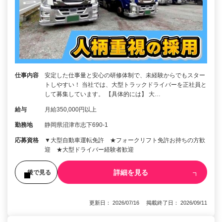
仕事内容
安定した仕事量と安心の研修体制で、未経験からでもスター
トしやすい！ 当社では、大型トラックドライバーを正社員と
して募集しています。 【具体的には】 大…
給与
月給350,000円以上
勤務地
静岡県沼津市志下690-1
応募資格
▼大型自動車運転免許 ★フォークリフト免許お持ちの方歓
迎 ★大型ドライバー経験者歓迎
詳細を見る
後で見る
更新日： 2026/07/16 掲載終了日： 2026/09/11