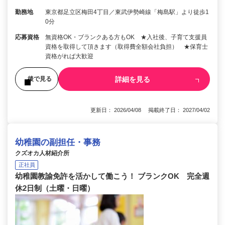
勤務地
東京都足立区梅田4丁目／東武伊勢崎線「梅島駅」より徒歩1
0分
応募資格
無資格OK・ブランクある方もOK ★入社後、子育て支援員
資格を取得して頂きます（取得費全額会社負担） ★保育士
資格がれば大歓迎
詳細を見る
後で見る
更新日： 2026/04/08 掲載終了日： 2027/04/02
幼稚園の副担任・事務
クズオカ人材紹介所
正社員
幼稚園教諭免許を活かして働こう！ ブランクOK 完全週
休2日制（土曜・日曜）