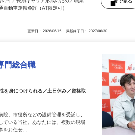
3号のイ／長期キャリア形成のため／職業
後で見
通自動車運転免許（AT限定可）
更新日： 2026/06/15 掲載終了日： 2027/06/30
専門総合職
門性を身につけられる／土日休み／資格取
、病院、市役所などの設備管理を受託し、