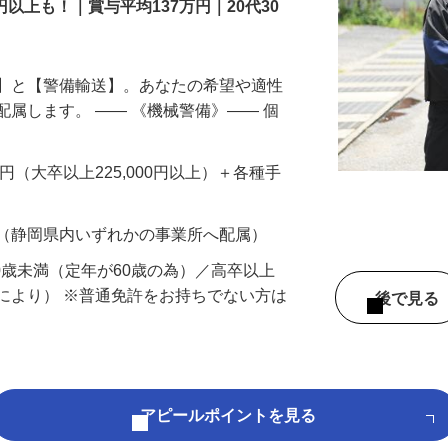
円以上も！｜賞与平均137万円｜20代30
備】と【警備輸送】。あなたの希望や適性
配属します。 ―― 《機械警備》―― 個
…
200円（大卒以上225,000円以上）＋各種手
 （静岡県内いずれかの事業所へ配属）
60歳未満（定年が60歳の為）／高卒以上
により） ※普通免許をお持ちでない方は
後で見