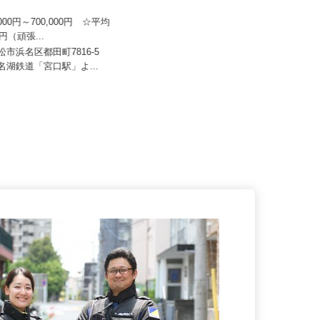
日本トランスネット 浜松営業
株式会社二階堂製作所
0,000円～700,000円 ☆平均
月給206,000円～281,000円（あくま
万円（頑張...
でも新卒・未経験者...
浜松市浜名区都田町7816-5
神奈川県足柄上郡山北町山北（JR御
浜名湖鉄道「宮口駅」よ...
殿場線「山北駅」から徒歩10分...