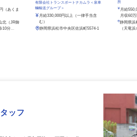
株式会社
所
有限会社トランスポートナカムラ＜泉車
輛輸送グループ＞
000円（あくま
月給55
月給330,000円以上（一律手当含
月収60
む）
山北（JR御
静岡県
10分...
静岡県浜松市中央区佐浜町5574-1
（天竜
スタッフ