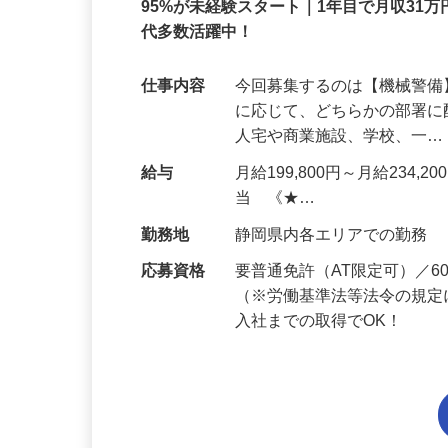
正社員
95%が未経験スタート｜1年目で月収31万
代多数活躍中！
仕事内容
今回募集するのは【機械警
に応じて、どちらかの部署に
人宅や商業施設、学校、一
給与
月給199,800円～月給234,
当 《★…
勤務地
静岡県内各エリアでの勤務
応募資格
要普通免許（AT限定可）／
（※労働基準法等法令の規定
入社までの取得でOK！