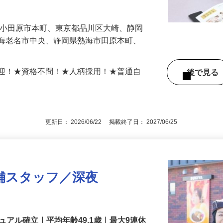
遣している当社。あなたには、複数の現場
仕事をお任せ…
県小田原市本町、東京都品川区大崎、静岡
県海老名市中央、静岡県熱海市田原本町、
歓迎！★資格不問！★人柄採用！★普通自
後で見
更新日： 2026/06/22 掲載終了日： 2027/06/25
舗スタッフ／深夜