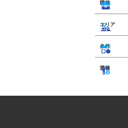
職種
エリア
条件
業種