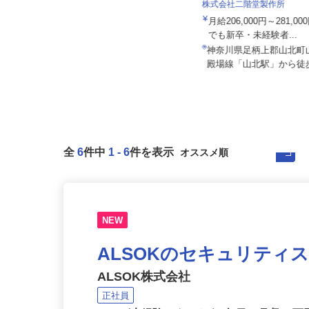
株式会社日本トランスネット 浜松営業
所
株式会社二階堂製作所
月給550,000円～700,000円 ☆平均
月給206,000円～281,
月収60万円（頑張...
でも新卒・未経験者...
静岡県浜松市浜名区都田町7816-5
神奈川県足柄上郡山北町
（天竜浜名湖鉄道「宮口駅」よ...
殿場線「山北駅」から徒歩
全
6
件中
1
-
6
件を表示
NEW
ALSOKのセキュリティ
ALSOK株式会社