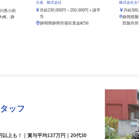
ス
大成 株式会社
株式会社
月給230,000円～250,000円＋諸手
月給30
奈川県小田
当
区大崎、静
静岡県
静岡県静岡市葵区黒金町56
田製
スタッフ