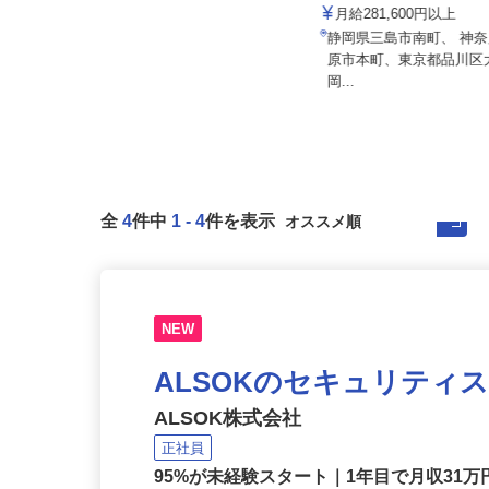
株式会社東海ビルメンテナ
株式会社太平エンジニアリング
月給281,600円以上
月給300,000円～350,000円
静岡県三島市南町、 神
静岡県磐田市東貝塚1578 NTN磐
原市本町、東京都品川
田製作所内
岡...
全
4
件中
1
-
4
件を表示
NEW
ALSOKのセキュリティ
ALSOK株式会社
正社員