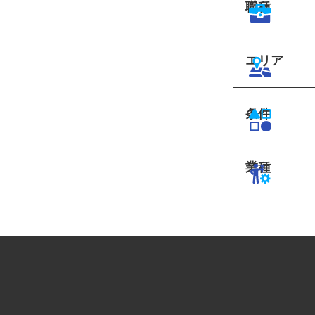
職種
エリア
条件
業種