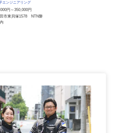
株式会社東海ビルメンテナス
太平エンジニアリング
月給281,600円以上
0,000円～350,000円
静岡県三島市南町、 神奈川県小田
磐田市東貝塚1578 NTN磐
原市本町、東京都品川区大崎、静
作所内
岡...