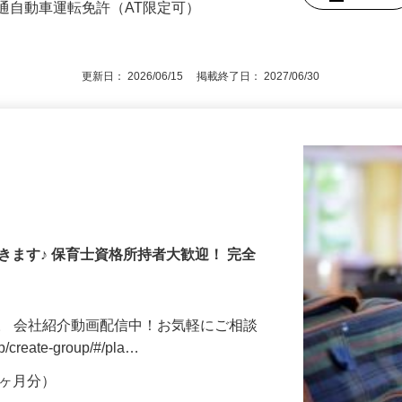
3号のイ／長期キャリア形成のため／職業
後で見
通自動車運転免許（AT限定可）
更新日： 2026/06/15 掲載終了日： 2027/06/30
きます♪ 保育士資格所持者大歓迎！ 完全
。 会社紹介動画配信中！お気軽にご相談
jp/create-group/#/pla…