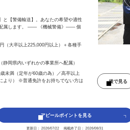
円以上も！｜賞与平均137万円｜20代30
備】と【警備輸送】。あなたの希望や適性
配属します。 ―― 《機械警備》―― 個
…
200円（大卒以上225,000円以上）＋各種手
 （静岡県内いずれかの事業所へ配属）
60歳未満（定年が60歳の為）／高卒以上
により） ※普通免許をお持ちでない方は
後で見
アピールポイントを見る