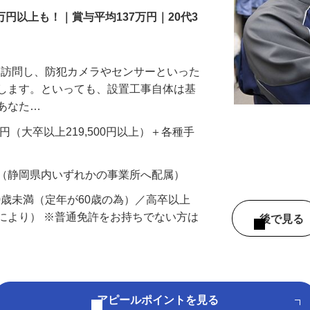
万円以上も！｜賞与平均137万円｜20代3
先を訪問し、防犯カメラやセンサーといった
置します。といっても、設置工事自体は基
、あなた…
700円（大卒以上219,500円以上）＋各種手
 （静岡県内いずれかの事業所へ配属）
60歳未満（定年が60歳の為）／高卒以上
により） ※普通免許をお持ちでない方は
後で見