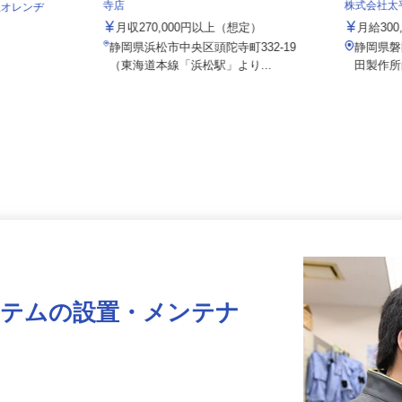
株式会社 すき家 中部支社／浜松頭陀
寺店
株式会社
会社オレンヂ
月収270,000円以上（想定）
月給30
静岡県浜松市中央区頭陀寺町332-19
静岡県
1
（東海道本線「浜松駅」より...
田製
ステムの設置・メンテナ