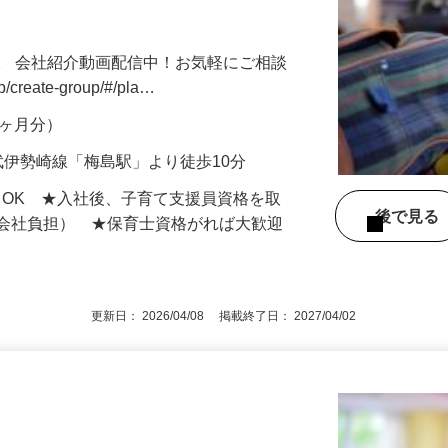
きます♪ 保育士資格所持者大歓迎！ 完全
。 会社紹介動画配信中！お気軽にご相談
jp/create-group/#/pla…
年2ヶ月分）
武伊勢崎線「梅島駅」より徒歩10分
もOK ★入社後、子育て支援員資格を取
後で見
額会社負担） ★保育士資格がれば大歓迎
更新日： 2026/04/08 掲載終了日： 2027/04/02