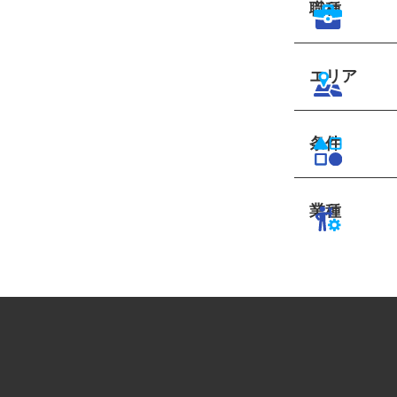
職種
エリア
条件
業種