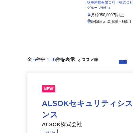
株式会社太平エンジニアリング
明幸運輸有限会社（株式
グループ会社）
月給300,000円～350,000円
月給350,000円以上
静岡県磐田市東貝塚1578 NTN磐
田製作所内
静岡県沼津市志下690-
全
6
件中
1
-
6
件を表示
NEW
ALSOKセキュリティシ
ンス
ALSOK株式会社