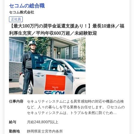
セコムの総合職
セコム株式会社
正社員
【最大100万円の奨学金返還支援あり！】最長10連休／福
利厚生充実／平均年収600万超／未経験歓迎
仕事内容
セキュリティシステムによる異常感知時の対応や機器の点検
など、人々の暮らしを守る業務をお任せします。 ◎セコムの
セキュリティシステムは、トラブルを未然に防ぐため…
給与
月給248,800円以上
勤務地
静岡県富士宮市内各所