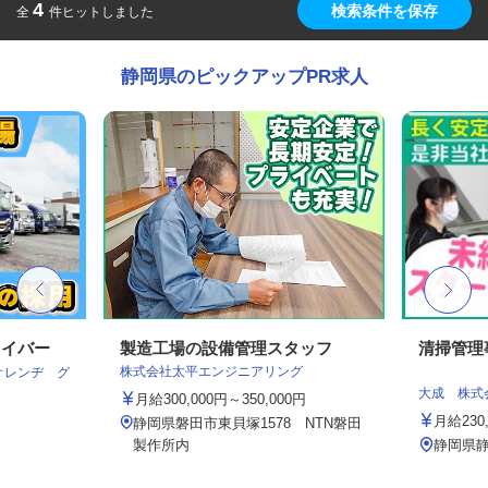
4
検索条件を保存
全
件ヒットしました
静岡県のピックアップPR求人
ライバー
製造工場の設備管理スタッフ
清掃管理
株式会社太平エンジニアリング
オレンヂ グ
大成 株式
月給300,000円～350,000円
月給230
静岡県磐田市東貝塚1578 NTN磐田
製作所内
静岡県静