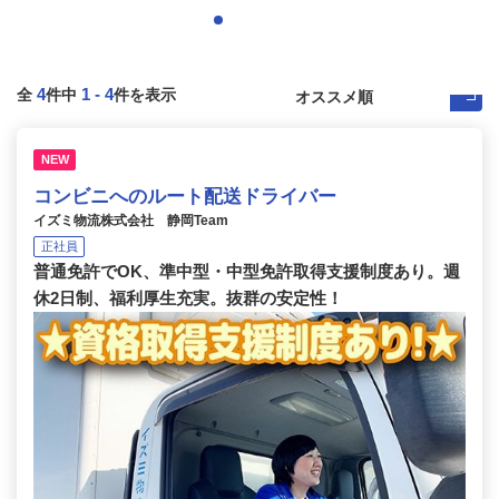
4
1
-
4
全
件中
件を表示
NEW
コンビニへのルート配送ドライバー
イズミ物流株式会社 静岡Team
正社員
普通免許でOK、準中型・中型免許取得支援制度あり。週
休2日制、福利厚生充実。抜群の安定性！