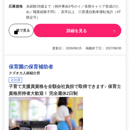
応募資格
未経験39歳まで（例外事由3号のイ／長期キャリア形成のた
め／職業経験不問）、高卒以上 ◎普通自動車運転免許（AT
限定可）
詳細を見る
後で見る
更新日： 2026/06/15 掲載終了日： 2027/06/30
保育園の保育補助者
クズオカ人材紹介所
正社員
子育て支援員資格を全額会社負担で取得できます♪ 保育士
資格所持者大歓迎！ 完全週休2日制