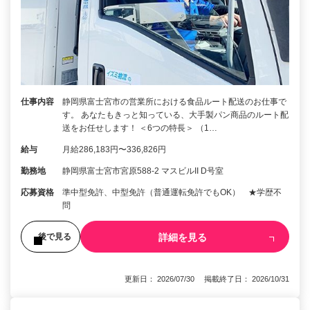
仕事内容
静岡県富士宮市の営業所における食品ルート配送のお仕事で
す。 あなたもきっと知っている、大手製パン商品のルート配
送をお任せします！ ＜6つの特長＞ （1…
給与
月給286,183円〜336,826円
勤務地
静岡県富士宮市宮原588-2 マスビルII D号室
応募資格
準中型免許、中型免許（普通運転免許でもOK） ★学歴不
問
詳細を見る
後で見る
更新日： 2026/07/30 掲載終了日： 2026/10/31