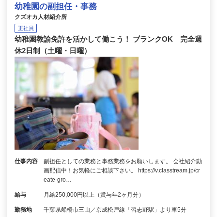
幼稚園の副担任・事務
クズオカ人材紹介所
正社員
幼稚園教諭免許を活かして働こう！ ブランクOK 完全週
休2日制（土曜・日曜）
仕事内容
副担任としての業務と事務業務をお願いします。 会社紹介動
画配信中！お気軽にご相談下さい。 https://v.classtream.jp/cr
eate-gro…
給与
月給250,000円以上（賞与年2ヶ月分）
勤務地
千葉県船橋市三山／京成松戸線「習志野駅」より車5分