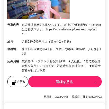
仕事内容
保育補助業務をお願いします。 会社紹介動画配信中！お気軽
にご相談下さい。 https://v.classtream.jp/create-group/#/pl
a…
給与
月給220,000円以上（賞与年2ヶ月分）
勤務地
東京都足立区梅田4丁目／東武伊勢崎線「梅島駅」より徒歩1
0分
応募資格
無資格OK・ブランクある方もOK ★入社後、子育て支援員
資格を取得して頂きます（取得費全額会社負担） ★保育士
資格がれば大歓迎
詳細を見る
後で見る
更新日： 2026/04/08 掲載終了日： 2027/04/02