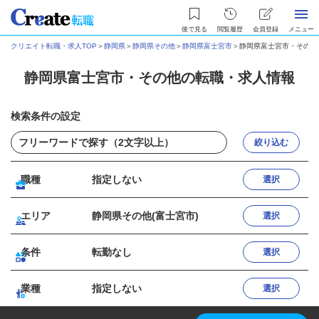
後で見る
閲覧履歴
会員登録
メニュー
クリエイト転職・求人TOP
＞
静岡県
＞
静岡県その他
＞
静岡県富士宮市
＞
静岡県富士宮市・その他
静岡県富士宮市・その他の転職・求人情報
検索条件の設定
絞り込む
職種
指定しない
選択
エリア
静岡県その他(富士宮市)
選択
条件
転勤なし
選択
業種
指定しない
選択