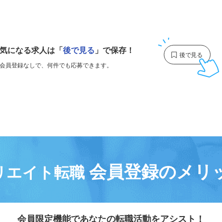
1
気になる求人は
「
後で見る
」で保存！
会員登録なしで、
何件でも応募できます。
会員登録のメリ
リエイト転職