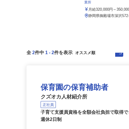
大成 株式会社
株式会社サカイアゼットロ
業所
月給230,000円～250,000円＋諸手
当
月給320,000円～350,0
静岡県静岡市葵区黒金町56
静岡県御殿場市深沢572
全
2
件中
1
-
2
件を表示
保育園の保育補助者
クズオカ人材紹介所
正社員
子育て支援員資格を全額会社負担で取得で
週休2日制