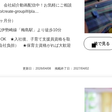
。 会社紹介動画配信中！お気軽にご相談
jp/create-group/#/pla…
年2ヶ月分）
武伊勢崎線「梅島駅」より徒歩10分
もOK ★入社後、子育て支援員資格を取
後で見
額会社負担） ★保育士資格がれば大歓迎
更新日： 2026/04/08 掲載終了日： 2027/04/02