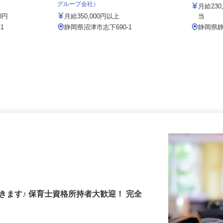
大成 株
ジ 御殿場営
明幸運輸有限会社（株式会社オレンヂ
グループ会社）
月給23
00円
月給350,000円以上
当
-1
静岡県沼津市志下690-1
静岡
きます♪ 保育士資格所持者大歓迎！ 完全