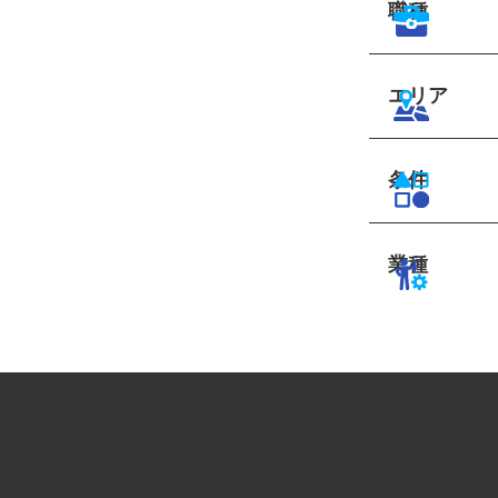
職種
エリア
条件
業種