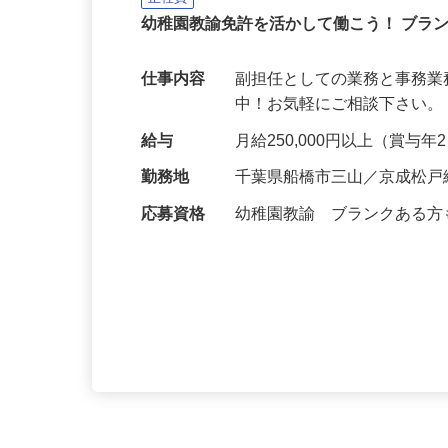
クズオカ人材紹介所
正社員
幼稚園教諭免許を活かして働こう！ ブラ
仕事内容
副担任としての業務と事務業
中！お気軽にご相談下さい。 https://
給与
月給250,000円以上（賞与
勤務地
千葉県船橋市三山／京成松戸
応募資格
幼稚園教諭 ブランクある方