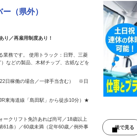
バー（県外）
暇あり／再雇用制度あり！
る業務です。 使用トラック：日野、三菱
mほど）などの製品、木材チップ、古紙などを
000円（22日稼働の場合／一律手当含む） ※日
7（JR東海道線「島田駅」から徒歩10分）★
ォークリフト免許あれば尚可／18歳以上