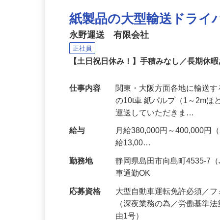
紙製品の大型輸送ドライ
永野運送 有限会社
正社員
【土日祝日休み！】手積みなし／長期休
仕事内容
関東・大阪方面各地に輸送す
の10t車 紙パルプ（1～2
運送していただきま…
給与
月給380,000円～400,
給13,00…
勤務地
静岡県島田市向島町4535-
車通勤OK
応募資格
大型自動車運転免許必須／フ