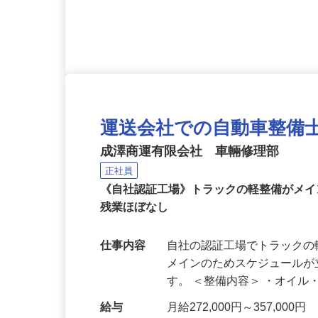
（深夜業務の為／労働基準法
由1号）
運送会社での自動車整備
成澤商運有限会社 車輛修理部
正社員
《自社認証工場》トラックの軽整備がメ
残業ほぼなし
仕事内容
自社の認証工場でトラック
メインのためスケジュール
す。 ＜整備内容＞ ・オイ