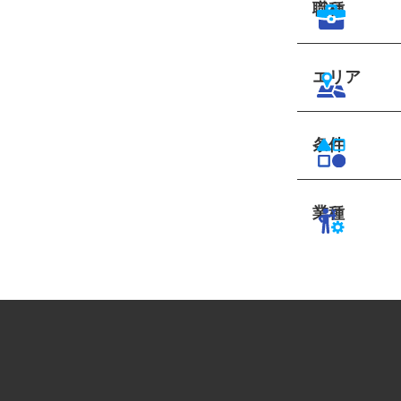
職種
エリア
条件
業種