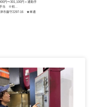
：マルハニチ...
株式会社サカイアゼットロジ 御殿場営
1,000円〜301,100円＋通勤手
業所
種手当 ※初...
月給320,000円～350,000円
焼津市藤守2297-16 ★車通
！
静岡県御殿場市深沢572-1