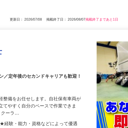
第61条）／60歳未満（定年60歳／例外事
後で見
更新日： 2026/07/08 掲載終了日： 2026/08/07
掲載終了まであと1日
士
イン／定年後のセカンドキャリアも歓迎！
の軽整備をお任せします。自社保有車両が
が立てやすく自分のペースで作業できま
ル・クーラ…