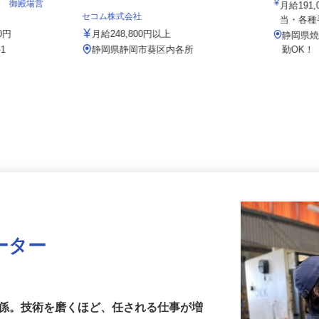
工場（旧
ジ 御殿場営
月給19
セコム株式会社
当・各
00円
月給248,800円以上
静岡県
-1
静岡県静岡市葵区内各所
勤OK
ーター