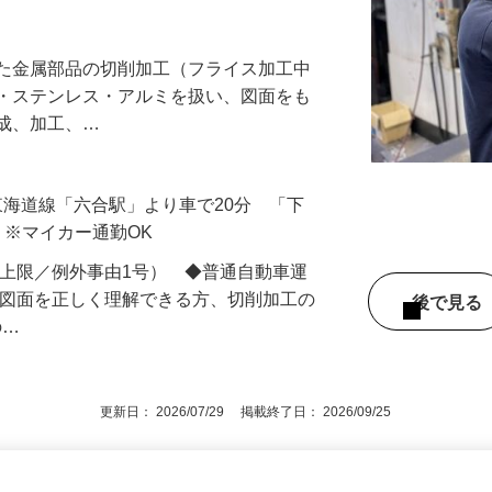
関係。技術を磨くほど、任される仕事が増
した金属部品の切削加工（フライス加工中
鉄・ステンレス・アルミを扱い、図面をも
作成、加工、…
R東海道線「六合駅」より車で20分 「下
）※マイカー通勤OK
歳を上限／例外事由1号） ◆普通自動車運
★図面を正しく理解できる方、切削加工の
後で見
の…
更新日： 2026/07/29 掲載終了日： 2026/09/25