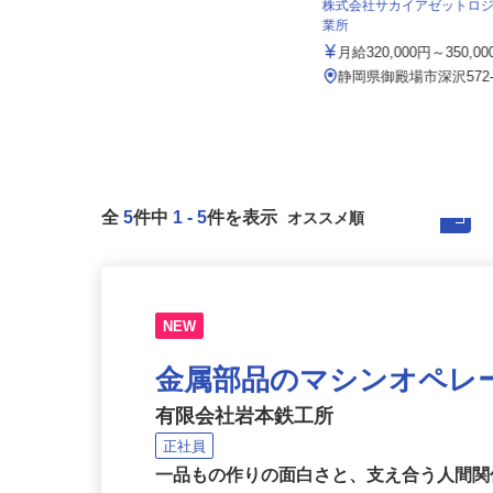
工場（旧：マルハニチ...
株式会社サカイアゼットロ
月給191,000円〜301,100円＋通勤手
業所
当・各種手当 ※初...
月給320,000円～350,0
静岡県焼津市藤守2297-16 ★車通
勤OK！
静岡県御殿場市深沢572
全
5
件中
1
-
5
件を表示
NEW
金属部品のマシンオペレ
有限会社岩本鉄工所
正社員