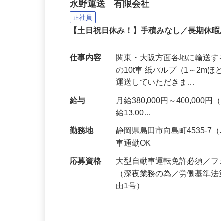
紙製品の大型輸送ドライ
永野運送 有限会社
正社員
【土日祝日休み！】手積みなし／長期休
仕事内容
関東・大阪方面各地に輸送す
の10t車 紙パルプ（1～2
運送していただきま…
給与
月給380,000円～400,
給13,00…
勤務地
静岡県島田市向島町4535-
車通勤OK
応募資格
大型自動車運転免許必須／フ
（深夜業務の為／労働基準法
由1号）