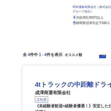
株式会社日本トランスネット 浜松営業
所
明幸運輸有限会社（株式
月給550,000円～700,000円 ☆平均
グループ会社）
月収60万円（頑張...
月給350,000円以上
静岡県浜松市浜名区都田町7816-5
（天竜浜名湖鉄道「宮口駅」よ...
静岡県沼津市志下690-
全
4
件中
1
-
4
件を表示
4tトラックの中距離ドラ
成澤商運有限会社
正社員