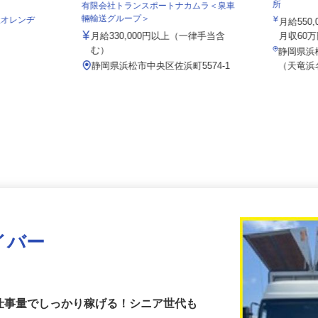
株式会社
所
有限会社トランスポートナカムラ＜泉車
輛輸送グループ＞
会社オレンヂ
月給55
月給330,000円以上（一律手当含
月収60
む）
静岡県
1
静岡県浜松市中央区佐浜町5574-1
（天竜
イバー