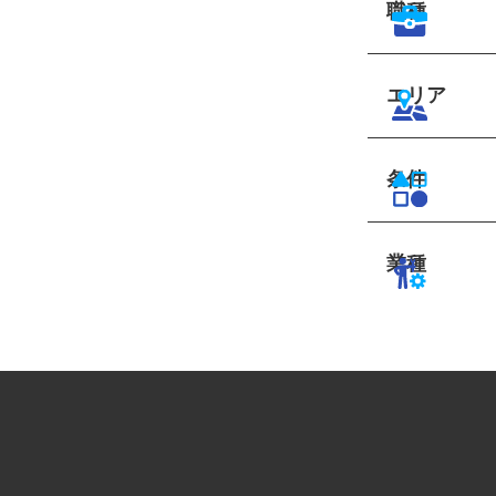
職種
エリア
条件
業種