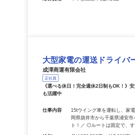
勤務地
静岡県島田市中河
応募資格
準中型自動車免許以上
大型家電の運送ドライバ
成澤商運有限会社
正社員
《選べる休日！完全週休2日制もOK！》
も活躍中
仕事内容
15tウイング車を運転し、