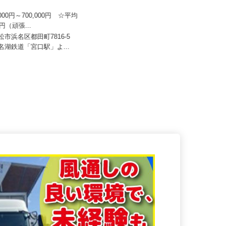
日本トランスネット 浜松営業
明幸運輸有限会社（株式会社オレンヂ
0,000円～700,000円 ☆平均
グループ会社）
万円（頑張...
月給350,000円以上
浜松市浜名区都田町7816-5
浜名湖鉄道「宮口駅」よ...
静岡県沼津市志下690-1