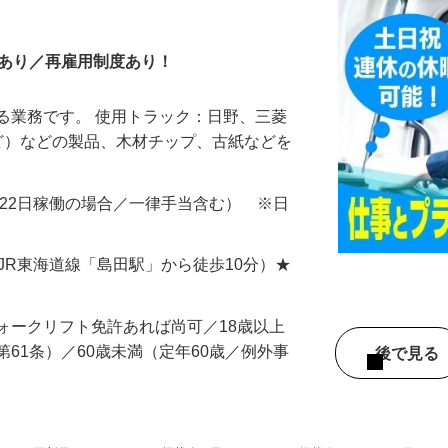
バー（県外）
暇あり／再雇用制度あり！
る業務です。 使用トラック：日野、三菱
mほど）などの製品、木材チップ、古紙などを
000円（22日稼働の場合／一律手当含む） ※日
7（JR東海道線「島田駅」から徒歩10分）★
ォークリフト免許あれば尚可／18歳以上
第61条）／60歳未満（定年60歳／例外事
後で見