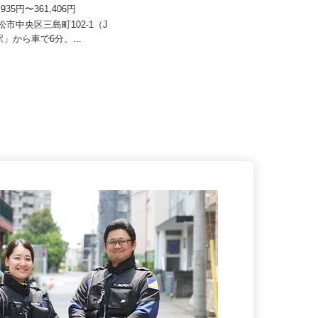
流株式会社 浜松Team
大成 株式会社
9,935円〜361,406円
月給230,000円～250,000円＋諸手
当
浜松市中央区三島町102-1（J
松駅」から車で6分、...
静岡県静岡市葵区黒金町56