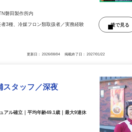
を担当し…
NTN磐田製作所内
任者3種、冷媒フロン類取扱者／実務経験
後で見
更新日： 2026/08/04 掲載終了日： 2027/01/22
舗スタッフ／深夜
アル確立｜平均年齢49.1歳｜最大9連休