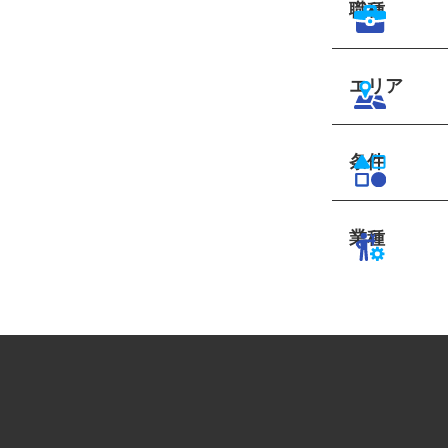
職種
エリア
条件
業種