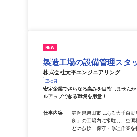
応募資格
未経験39歳まで（例外事由
経験不問）、高卒以上 ◎普
NEW
製造工場の設備管理スタ
株式会社太平エンジニアリング
正社員
安定企業でさらなる高みを目指しません
ルアップできる環境を用意！
仕事内容
静岡県磐田市にある大手自動
所」の工場内に常駐し、空