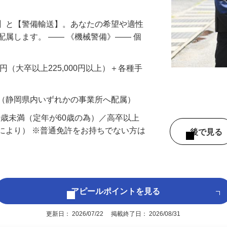
備】と【警備輸送】。あなたの希望や適性
配属します。 ―― 《機械警備》―― 個
…
200円（大卒以上225,000円以上）＋各種手
 （静岡県内いずれかの事業所へ配属）
60歳未満（定年が60歳の為）／高卒以上
により） ※普通免許をお持ちでない方は
後で見
アピールポイントを見る