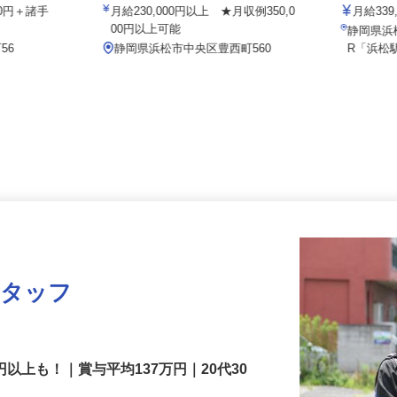
有限会社 寅 川合砂利
イズミ物
000円＋諸手
月給230,000円以上 ★月収例350,0
月給33
00円以上可能
静岡県
56
静岡県浜松市中央区豊西町560
R「浜
スタッフ
円以上も！｜賞与平均137万円｜20代30