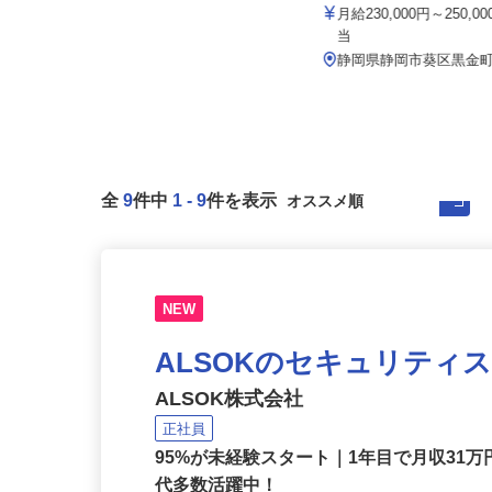
イズミ物流株式会社 浜松Team
大成 株式会社
月給339,935円〜361,406円
月給230,000円～250,
当
静岡県浜松市中央区三島町102-1（J
R「浜松駅」から車で6分、...
静岡県静岡市葵区黒金町
全
9
件中
1
-
9
件を表示
NEW
ALSOKのセキュリティ
ALSOK株式会社
正社員
95%が未経験スタート｜1年目で月収31万