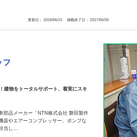
3号のイ／長期キャリア形成のため／職業
後で見
通自動車運転免許（AT限定可）
更新日： 2026/06/15 掲載終了日： 2027/06/30
ッフ
か！建物をトータルサポート、着実にスキ
車部品メーカー「NTN株式会社 磐田製作
調機器やエアーコンプレッサー、ポンプな