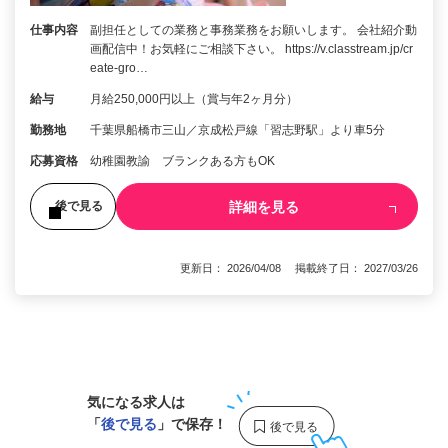
仕事内容
副担任としての業務と事務業務をお願いします。 会社紹介動
画配信中！お気軽にご相談下さい。 https://v.classtream.jp/cr
eate-gro…
給与
月給250,000円以上（賞与年2ヶ月分）
勤務地
千葉県船橋市三山／京成松戸線「習志野駅」より車5分
応募資格
幼稚園教諭 ブランクある方もOK
詳細を見る
後で見る
更新日： 2026/04/08 掲載終了日： 2027/03/26
1
気になる求人は
「
後で見る
」で保存！