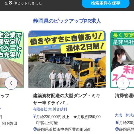
8
検索条件を保存
全
件ヒットしました
静岡県のピックアップPR求人
タッフ
建築資材配送の大型ダンプ・ミキ
清掃管理
サー車ドライバ...
グ
有限会社 寅 川合砂利
大成 株式
円
月給230,000円以上 ★月収例350,00
0円以上可能
月給230
 NTN磐田
静岡県浜松市中央区豊西町560
静岡県静