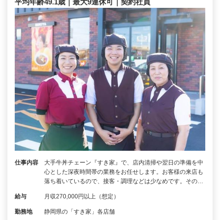
平均年齢49.1歳｜最大9連休可｜契約社員
仕事内容
大手牛丼チェーン『すき家』で、店内清掃や翌日の準備を中
心とした深夜時間帯の業務をお任せします。お客様の来店も
落ち着いているので、接客・調理などは少なめです。その…
給与
月収270,000円以上（想定）
勤務地
静岡県の「すき家」各店舗