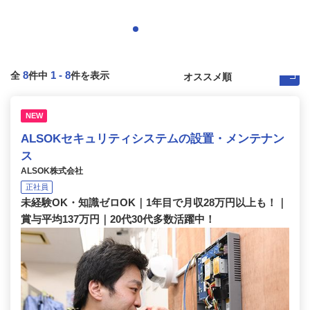
8
1
-
8
全
件中
件を表示
NEW
ALSOKセキュリティシステムの設置・メンテナン
ス
ALSOK株式会社
正社員
未経験OK・知識ゼロOK｜1年目で月収28万円以上も！｜
賞与平均137万円｜20代30代多数活躍中！