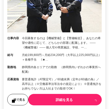
仕事内容
今回募集するのは【機械警備】と【警備輸送】。あなたの希
望や適性に応じて、どちらかの部署に配属します。 ――
《機械警備》―― 個人宅や商業施設、学校、一…
給与
月給199,800円～月給234,200円（大卒以上225,000円以上）
＋各種手当 《★…
勤務地
静岡県内各エリアでの勤務 （静岡県内いずれかの事業所へ
配属）
応募資格
要普通免許（AT限定可）／60歳未満（定年が60歳の為）／
高卒以上（※労働基準法等法令の規定により） ※普通免許を
お持ちでない方は入社までの取得でOK！
詳細を見る
後で見る