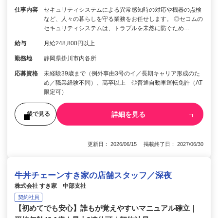
仕事内容
セキュリティシステムによる異常感知時の対応や機器の点検
など、人々の暮らしを守る業務をお任せします。 ◎セコムの
セキュリティシステムは、トラブルを未然に防ぐため…
給与
月給248,800円以上
勤務地
静岡県掛川市内各所
応募資格
未経験39歳まで（例外事由3号のイ／長期キャリア形成のた
め／職業経験不問）、高卒以上 ◎普通自動車運転免許（AT
限定可）
詳細を見る
後で見る
更新日： 2026/06/15 掲載終了日： 2027/06/30
牛丼チェーンすき家の店舗スタッフ／深夜
株式会社 すき家 中部支社
契約社員
【初めてでも安心】誰もが覚えやすいマニュアル確立｜