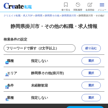
後で見る
閲覧履歴
会員登録
メニュー
クリエイト転職・求人TOP
＞
静岡県
＞
静岡県その他
＞
静岡県掛川市
＞
静岡県掛川市・その他の転
静岡県掛川市・その他の転職・求人情報
検索条件の設定
絞り込む
職種
指定しない
選択
エリア
静岡県その他(掛川市)
選択
条件
未経験歓迎
選択
業種
指定しない
選択