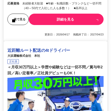
応募資格
未経験者大歓迎 ■年齢・転職回数・ブランクなど一切不問
（40～50代で入社した人も多数！） ■高卒以上
詳細を見る
後で見る
更新日： 2026/04/17 掲載終了日： 2027/04/23
近距離ルート配送の4tドライバー
大浜運輸株式会社 本社
正社員
＜月収30万円以上＞学歴や経験などは一切不問／賞与年2
回／高い定着率／正社員デビューもOK！