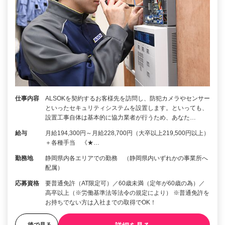
仕事内容
ALSOKを契約するお客様先を訪問し、防犯カメラやセンサー
といったセキュリティシステムを設置します。といっても、
設置工事自体は基本的に協力業者が行うため、あなた…
給与
月給194,300円～月給228,700円（大卒以上219,500円以上）
＋各種手当 《★…
勤務地
静岡県内各エリアでの勤務 （静岡県内いずれかの事業所へ
配属）
応募資格
要普通免許（AT限定可）／60歳未満（定年が60歳の為）／
高卒以上（※労働基準法等法令の規定により） ※普通免許を
お持ちでない方は入社までの取得でOK！
後で見る