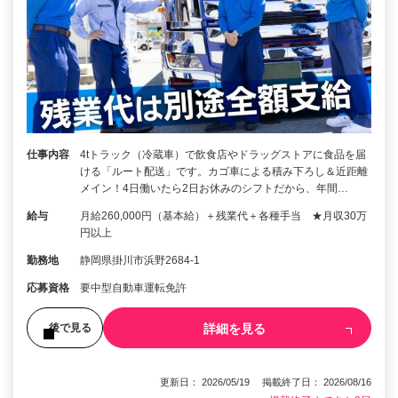
仕事内容
4tトラック（冷蔵車）で飲食店やドラッグストアに食品を届
ける「ルート配送」です。カゴ車による積み下ろし＆近距離
メイン！4日働いたら2日お休みのシフトだから、年間…
給与
月給260,000円（基本給）＋残業代＋各種手当 ★月収30万
円以上
勤務地
静岡県掛川市浜野2684-1
応募資格
要中型自動車運転免許
詳細を見る
後で見る
更新日： 2026/05/19 掲載終了日： 2026/08/16