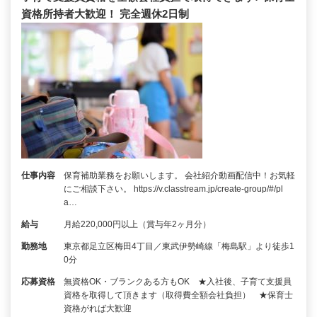
資格所持者大歓迎！ 完全週休2日制
仕事内容
保育補助業務をお願いします。 会社紹介動画配信中！お気軽
にご相談下さい。 https://v.classtream.jp/create-group/#/pl
a…
給与
月給220,000円以上（賞与年2ヶ月分）
勤務地
東京都足立区梅田4丁目／東武伊勢崎線「梅島駅」より徒歩1
0分
応募資格
無資格OK・ブランクある方もOK ★入社後、子育て支援員
資格を取得して頂きます（取得費全額会社負担） ★保育士
資格がれば大歓迎