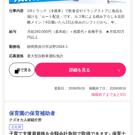
仕事内容
10tトラック（冷蔵車）で飲食店やドラッグストアに食品を
届ける「ルート配送」です。カゴ車による積み下ろし＆近距
離メイン！4日働いたら2日お休みのシフトだから、年…
給与
月給260,000円（基本給）＋残業代＋各種手当 ★月収30万
円以上
勤務地
静岡県掛川市浜野2684-1
応募資格
要大型自動車運転免許
詳細を見る
後で見る
更新日： 2026/05/19 掲載終了日： 2026/08/16
掲載終了まであと8日
保育園の保育補助者
クズオカ人材紹介所
正社員
子育て支援員資格を全額会社負担で取得できます♪ 保育士