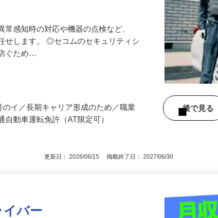
最長10連休／福利厚生充実／平均年収600
る異常感知時の対応や機器の点検など、
任せします。 ◎セコムのセキュリティシ
に防ぐため…
3号のイ／長期キャリア形成のため／職業
後で見
通自動車運転免許（AT限定可）
更新日： 2026/06/15 掲載終了日： 2027/06/30