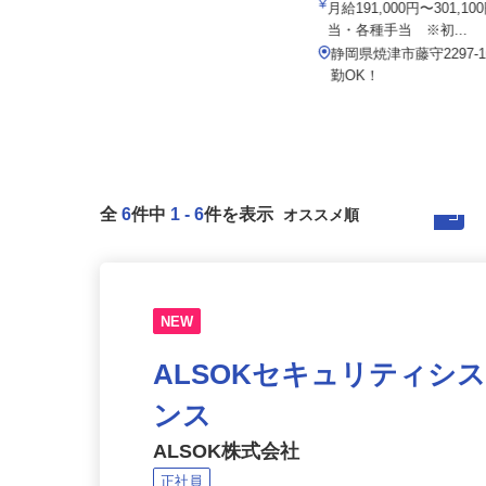
株式会社二階堂製作所
工場（旧：マルハニチ...
月給206,000円～281,000円（あくま
月給191,000円〜301,
でも新卒・未経験者...
当・各種手当 ※初...
神奈川県足柄上郡山北町山北（JR御
静岡県焼津市藤守2297
殿場線「山北駅」から徒歩10分...
勤OK！
全
6
件中
1
-
6
件を表示
NEW
ALSOKセキュリティシ
ンス
ALSOK株式会社