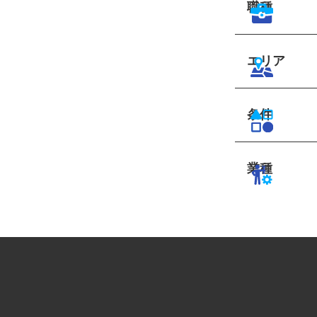
職種
エリア
条件
業種