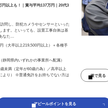
万円以上も！｜賞与平均137万円｜20代3
先を訪問し、防犯カメラやセンサーといった
置します。といっても、設置工事自体は基
、あなた…
700円（大卒以上219,500円以上）＋各種手
 （静岡県内いずれかの事業所へ配属）
60歳未満（定年が60歳の為）／高卒以上
により） ※普通免許をお持ちでない方は
後で見