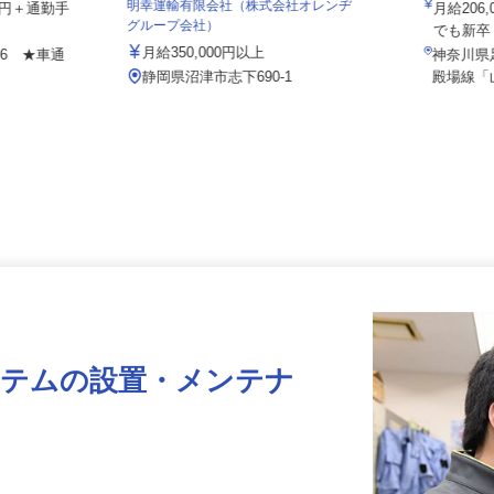
株式会社
明幸運輸有限会社（株式会社オレンヂ
100円＋通勤手
月給20
グループ会社）
でも新
月給350,000円以上
-16 ★車通
神奈川
静岡県沼津市志下690-1
殿場線
ステムの設置・メンテナ