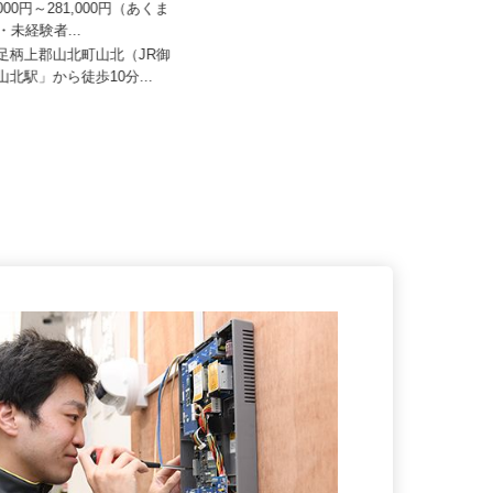
二階堂製作所
工場（旧：マルハニチ...
6,000円～281,000円（あくま
月給191,000円〜301,100円＋通勤手
卒・未経験者...
当・各種手当 ※初...
県足柄上郡山北町山北（JR御
静岡県焼津市藤守2297-16 ★車通
「山北駅」から徒歩10分...
勤OK！