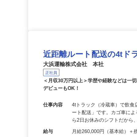
応募資格
未経験者大歓迎 ■年齢・転
代で入社した人も多数！） 
近距離ルート配送の4tド
大浜運輸株式会社 本社
正社員
＜月収30万円以上＞学歴や経験などは一
デビューもOK！
仕事内容
4tトラック（冷蔵車）で飲
ート配送」です。カゴ車によ
ら2日お休みのシフトだから