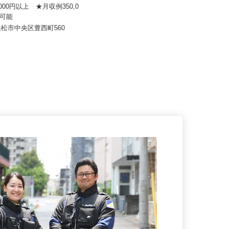
 寅 川合砂利
明幸運輸有限会社（株式会社オレンヂ
グループ会社）
0,000円以上 ★月収例350,0
以上可能
月給350,000円以上
浜松市中央区豊西町560
静岡県沼津市志下690-1