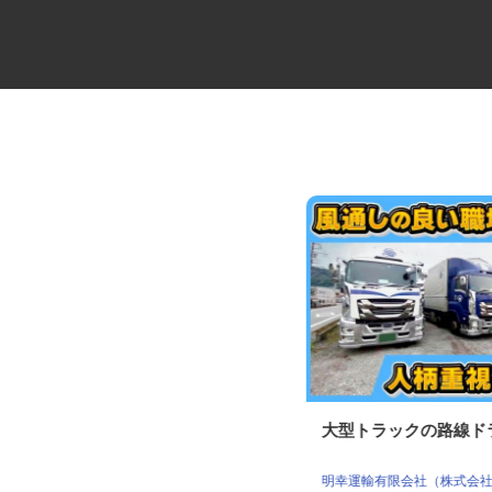
建築資材配送の大型ダンプ・ミ
大型トラックの路線
キサー車ドライバ...