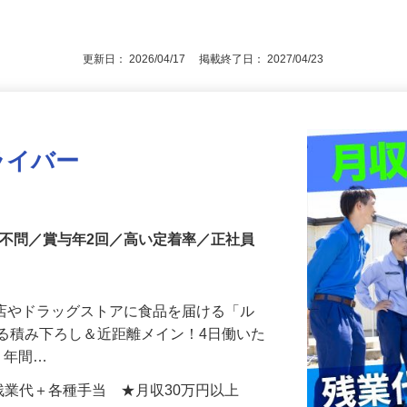
職回数・ブランクなど一切不問（40～50
後で見
■高卒以上
更新日： 2026/04/17 掲載終了日： 2027/04/23
ライバー
切不問／賞与年2回／高い定着率／正社員
食店やドラッグストアに食品を届ける「ル
る積み下ろし＆近距離メイン！4日働いた
、年間…