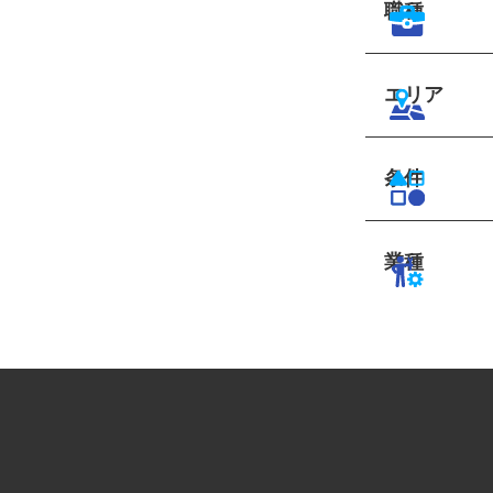
職種
エリア
条件
業種