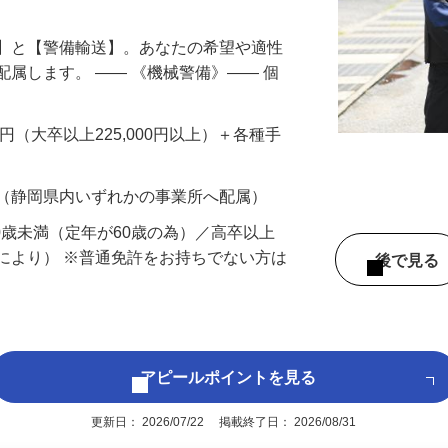
備】と【警備輸送】。あなたの希望や適性
配属します。 ―― 《機械警備》―― 個
…
200円（大卒以上225,000円以上）＋各種手
 （静岡県内いずれかの事業所へ配属）
60歳未満（定年が60歳の為）／高卒以上
により） ※普通免許をお持ちでない方は
後で見
アピールポイントを見る