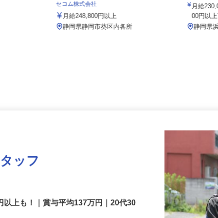
有限会社
会社オレンヂ
セコム株式会社
月給23
月給248,800円以上
00円
1
静岡県静岡市葵区内各所
静岡県
スタッフ
円以上も！｜賞与平均137万円｜20代30