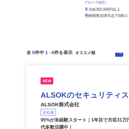
有限会社 寅 川合砂利
明幸運輸有限会社（株式
グループ会社）
月給230,000円以上 ★月収例350,0
00円以上可能
月給350,000円以上
静岡県浜松市中央区豊西町560
静岡県沼津市志下690-
全
6
件中
1
-
6
件を表示
NEW
ALSOKのセキュリティ
ALSOK株式会社
正社員
95%が未経験スタート｜1年目で月収31万