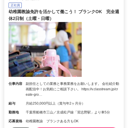
正社員
幼稚園教諭免許を活かして働こう！ ブランクOK 完全週
休2日制（土曜・日曜）
仕事内容
副担任としての業務と事務業務をお願いします。 会社紹介動
画配信中！お気軽にご相談下さい。 https://v.classtream.jp/cr
eate-gro…
給与
月給250,000円以上（賞与年2ヶ月分）
勤務地
千葉県船橋市三山／京成松戸線「習志野駅」より車5分
応募資格
幼稚園教諭 ブランクある方もOK