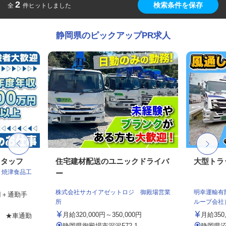
2
検索条件を保存
全
件ヒットしました
静岡県のピックアップPR求人
スタッフ
住宅建材配送のユニックドライバ
大型トラ
 焼津食品工
ー
株式会社サカイアゼットロジ 御殿場営業
明幸運輸有
0円＋通勤手
所
ループ会社
月給320,000円～350,000円
月給350
6 ★車通勤
静岡県御殿場市深沢572-1
静岡県沼