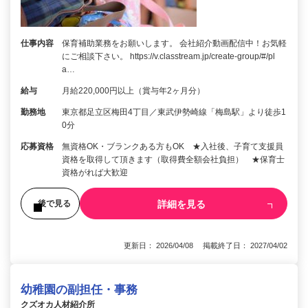
仕事内容
保育補助業務をお願いします。 会社紹介動画配信中！お気軽
にご相談下さい。 https://v.classtream.jp/create-group/#/pl
a…
給与
月給220,000円以上（賞与年2ヶ月分）
勤務地
東京都足立区梅田4丁目／東武伊勢崎線「梅島駅」より徒歩1
0分
応募資格
無資格OK・ブランクある方もOK ★入社後、子育て支援員
資格を取得して頂きます（取得費全額会社負担） ★保育士
資格がれば大歓迎
詳細を見る
後で見る
更新日： 2026/04/08 掲載終了日： 2027/04/02
幼稚園の副担任・事務
クズオカ人材紹介所