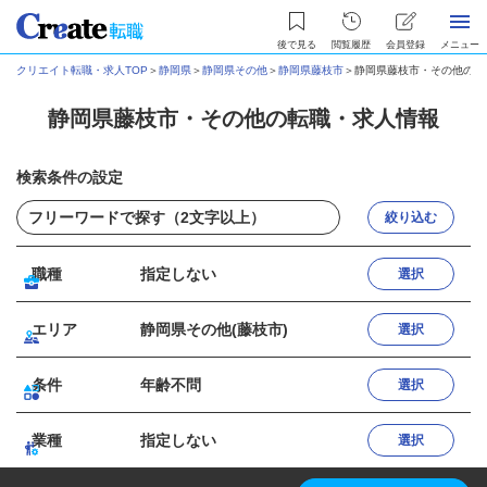
後で見る
閲覧履歴
会員登録
メニュー
クリエイト転職・求人TOP
＞
静岡県
＞
静岡県その他
＞
静岡県藤枝市
＞
静岡県藤枝市・その他の転
静岡県藤枝市・その他の転職・求人情報
検索条件の設定
絞り込む
職種
指定しない
選択
エリア
静岡県その他(藤枝市)
選択
条件
年齢不問
選択
業種
指定しない
選択