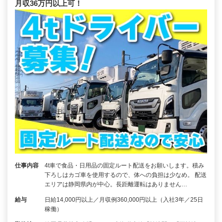
月収36万円以上可！
仕事内容
4t車で食品・日用品の固定ルート配送をお願いします。積み
下ろしはカゴ車を使用するので、体への負担は少なめ。 配送
エリアは静岡県内が中心。長距離運転はありません…
給与
日給14,000円以上／月収例360,000円以上（入社3年／25日
稼働）