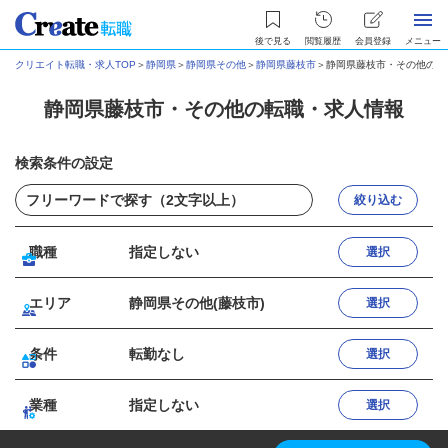
後で見る
閲覧履歴
会員登録
メニュー
クリエイト転職・求人TOP
＞
静岡県
＞
静岡県その他
＞
静岡県藤枝市
＞
静岡県藤枝市・その他の転
静岡県藤枝市・その他の転職・求人情報
検索条件の設定
絞り込む
職種
指定しない
選択
エリア
静岡県その他(藤枝市)
選択
条件
転勤なし
選択
業種
指定しない
選択