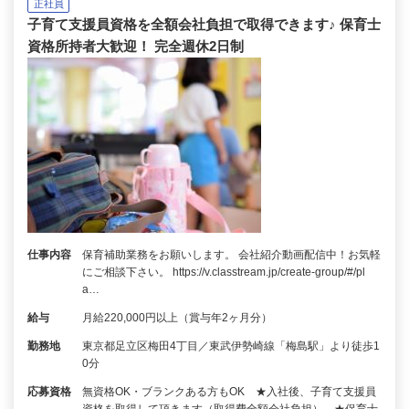
正社員
子育て支援員資格を全額会社負担で取得できます♪ 保育士
資格所持者大歓迎！ 完全週休2日制
仕事内容
保育補助業務をお願いします。 会社紹介動画配信中！お気軽
にご相談下さい。 https://v.classtream.jp/create-group/#/pl
a…
給与
月給220,000円以上（賞与年2ヶ月分）
勤務地
東京都足立区梅田4丁目／東武伊勢崎線「梅島駅」より徒歩1
0分
応募資格
無資格OK・ブランクある方もOK ★入社後、子育て支援員