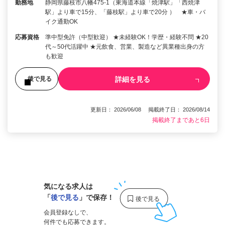
勤務地
静岡県藤枝市八幡475-1（東海道本線「焼津駅」「西焼津
駅」より車で15分、「藤枝駅」より車で20分 ） ★車・バ
イク通勤OK
応募資格
準中型免許（中型歓迎） ★未経験OK！学歴・経験不問 ★20
代～50代活躍中 ★元飲食、営業、製造など異業種出身の方
も歓迎
詳細を見る
後で見る
更新日： 2026/06/08 掲載終了日： 2026/08/14
掲載終了まであと6日
1
気になる求人は
「
後で見る
」で保存！
会員登録なしで、
何件でも応募できます。