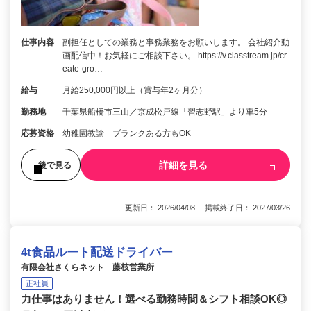
仕事内容
副担任としての業務と事務業務をお願いします。 会社紹介動
画配信中！お気軽にご相談下さい。 https://v.classtream.jp/cr
eate-gro…
給与
月給250,000円以上（賞与年2ヶ月分）
勤務地
千葉県船橋市三山／京成松戸線「習志野駅」より車5分
応募資格
幼稚園教諭 ブランクある方もOK
詳細を見る
後で見る
更新日： 2026/04/08 掲載終了日： 2027/03/26
4t食品ルート配送ドライバー
有限会社さくらネット 藤枝営業所
正社員
力仕事はありません！選べる勤務時間＆シフト相談OK◎