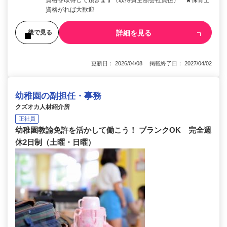
資格を取得して頂きます（取得費全額会社負担） ★保育士
資格がれば大歓迎
詳細を見る
後で見る
更新日： 2026/04/08 掲載終了日： 2027/04/02
幼稚園の副担任・事務
クズオカ人材紹介所
正社員
幼稚園教諭免許を活かして働こう！ ブランクOK 完全週
休2日制（土曜・日曜）