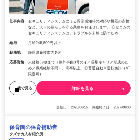
仕事内容
セキュリティシステムによる異常感知時の対応や機器の点検
など、人々の暮らしを守る業務をお任せします。 ◎セコムの
セキュリティシステムは、トラブルを未然に防ぐため…
給与
月給248,800円以上
勤務地
静岡県藤枝市内各所
応募資格
未経験39歳まで（例外事由3号のイ／長期キャリア形成のた
め／職業経験不問）、高卒以上 ◎普通自動車運転免許（AT
限定可）
詳細を見る
後で見る
更新日： 2026/06/15 掲載終了日： 2027/06/30
保育園の保育補助者
クズオカ人材紹介所