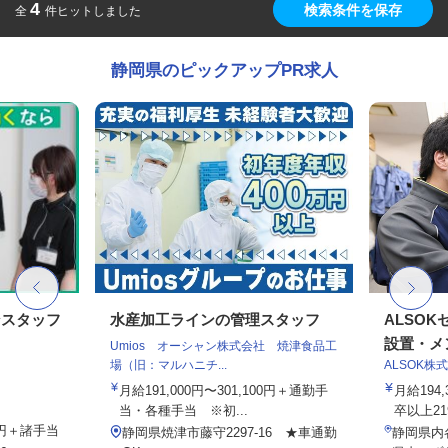
4
検索条件を保存
全
件ヒットしました
静岡県のピックアップPR求人
ンスタッフ
水産加工ラインの管理スタッフ
ALSO
設置・メン
Umios オーシャン株式会社 焼津食品工
場（旧：マルハニチ...
ALSOK株
月給191,000円〜301,100円＋通勤手
月給194
当・各種手当 ※初...
卒以上219,
00円＋諸手当
静岡県焼津市藤守2297-16 ★車通勤
静岡県内