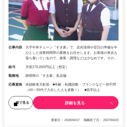
仕事内容
大手牛丼チェーン『すき家』で、店内清掃や翌日の準備を中
心とした深夜時間帯の業務をお任せします。お客様の来店も
落ち着いているので、接客・調理などは少なめです。その…
給与
月収270,000円以上（想定）
勤務地
静岡県の「すき家」各店舗
応募資格
未経験者大歓迎 ■年齢・転職回数・ブランクなど一切不問
（40～50代で入社した人も多数！） ■高卒以上
詳細を見る
後で見る
更新日： 2026/04/17 掲載終了日： 2027/04/23