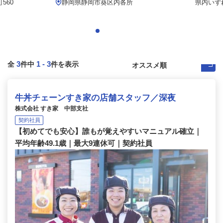
560
静岡県静岡市葵区内各所
県内いず
3
1
-
3
全
件中
件を表示
牛丼チェーンすき家の店舗スタッフ／深夜
株式会社 すき家 中部支社
契約社員
【初めてでも安心】誰もが覚えやすいマニュアル確立｜
平均年齢49.1歳｜最大9連休可｜契約社員