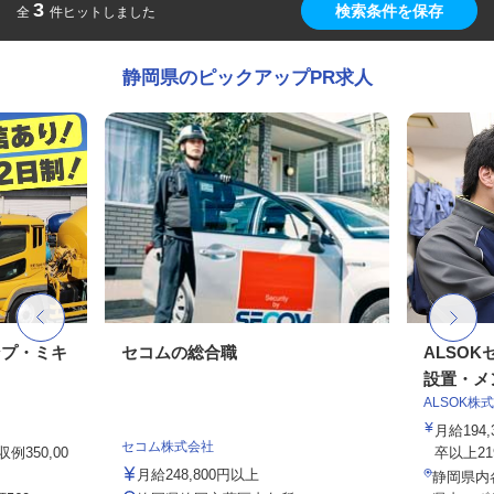
3
検索条件を保存
全
件ヒットしました
静岡県のピックアップPR求人
ンプ・ミキ
セコムの総合職
ALSO
設置・メン
ALSOK株
月給194
セコム株式会社
例350,00
卒以上219,
月給248,800円以上
静岡県内