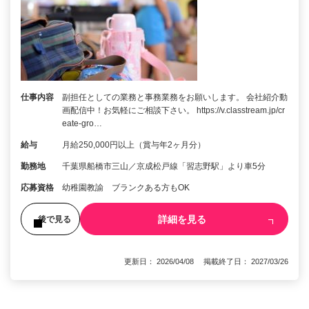
仕事内容
副担任としての業務と事務業務をお願いします。 会社紹介動
画配信中！お気軽にご相談下さい。 https://v.classtream.jp/cr
eate-gro…
給与
月給250,000円以上（賞与年2ヶ月分）
勤務地
千葉県船橋市三山／京成松戸線「習志野駅」より車5分
応募資格
幼稚園教諭 ブランクある方もOK
詳細を見る
後で見る
更新日： 2026/04/08 掲載終了日： 2027/03/26