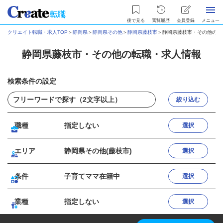
後で見る
閲覧履歴
会員登録
メニュー
クリエイト転職・求人TOP
＞
静岡県
＞
静岡県その他
＞
静岡県藤枝市
＞
静岡県藤枝市・その他の転
静岡県藤枝市・その他の転職・求人情報
検索条件の設定
絞り込む
職種
指定しない
選択
エリア
静岡県その他(藤枝市)
選択
条件
子育てママ在籍中
選択
業種
指定しない
選択