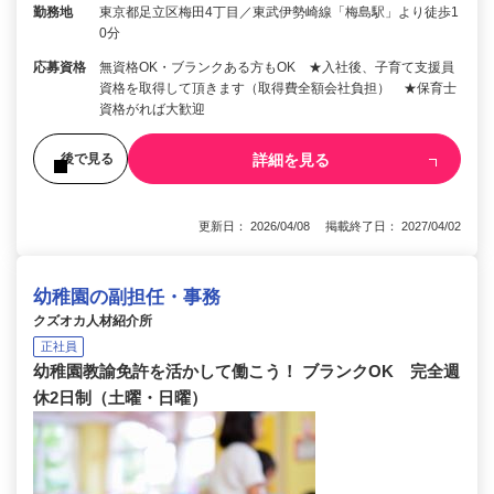
勤務地
東京都足立区梅田4丁目／東武伊勢崎線「梅島駅」より徒歩1
0分
応募資格
無資格OK・ブランクある方もOK ★入社後、子育て支援員
資格を取得して頂きます（取得費全額会社負担） ★保育士
資格がれば大歓迎
詳細を見る
後で見る
更新日： 2026/04/08 掲載終了日： 2027/04/02
幼稚園の副担任・事務
クズオカ人材紹介所
正社員
幼稚園教諭免許を活かして働こう！ ブランクOK 完全週
休2日制（土曜・日曜）