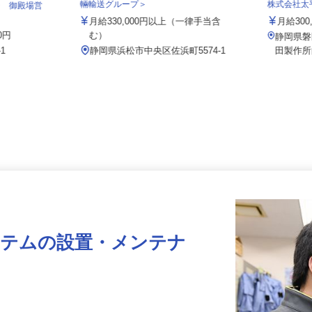
有限会社トランスポートナカムラ＜泉車
輛輸送グループ＞
株式会社
ジ 御殿場営
月給330,000円以上（一律手当含
月給30
00円
む）
静岡県
-1
静岡県浜松市中央区佐浜町5574-1
田製
ステムの設置・メンテナ