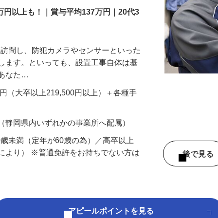
万円以上も！｜賞与平均137万円｜20代3
先を訪問し、防犯カメラやセンサーといった
置します。といっても、設置工事自体は基
、あなた…
700円（大卒以上219,500円以上）＋各種手
 （静岡県内いずれかの事業所へ配属）
60歳未満（定年が60歳の為）／高卒以上
により） ※普通免許をお持ちでない方は
後で見