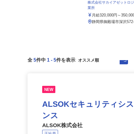
株式会社太平エンジニアリング
株式会社サカイアゼットロ
業所
月給300,000円～350,000円
月給320,000円～350,0
静岡県磐田市東貝塚1578 NTN磐
田製作所内
静岡県御殿場市深沢572
全
5
件中
1
-
5
件を表示
NEW
ALSOKセキュリティシ
ンス
ALSOK株式会社