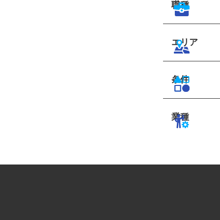
職種
エリア
条件
業種