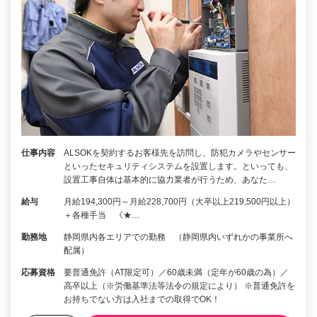
仕事内容
ALSOKを契約するお客様先を訪問し、防犯カメラやセンサー
といったセキュリティシステムを設置します。といっても、
設置工事自体は基本的に協力業者が行うため、あなた…
給与
月給194,300円～月給228,700円（大卒以上219,500円以上）
＋各種手当 《★…
勤務地
静岡県内各エリアでの勤務 （静岡県内いずれかの事業所へ
配属）
応募資格
要普通免許（AT限定可）／60歳未満（定年が60歳の為）／
高卒以上（※労働基準法等法令の規定により） ※普通免許を
お持ちでない方は入社までの取得でOK！