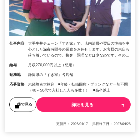
仕事内容
大手牛丼チェーン『すき家』で、店内清掃や翌日の準備を中
心とした深夜時間帯の業務をお任せします。お客様の来店も
落ち着いているので、接客・調理などは少なめです。その…
給与
月収270,000円以上（想定）
勤務地
静岡県の「すき家」各店舗
応募資格
未経験者大歓迎 ■年齢・転職回数・ブランクなど一切不問
（40～50代で入社した人も多数！） ■高卒以上
詳細を見る
後で見る
更新日： 2026/04/17 掲載終了日： 2027/04/23