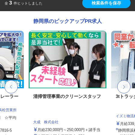
3
検索条件を保存
全
件ヒットしました
静岡県のピックアップPR求人
トレーラー
清掃管理事業のクリーンスタッフ
3tトラ
浜松営業所
イズミ物流
0円 ☆平均
大成 株式会社
月給339,
月給230,000円～250,000円＋諸手当
16-5
静岡県浜松