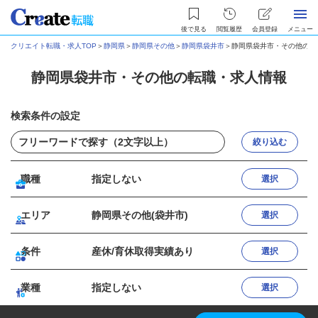
後で見る
閲覧履歴
会員登録
メニュー
クリエイト転職・求人TOP
＞
静岡県
＞
静岡県その他
＞
静岡県袋井市
＞
静岡県袋井市・その他の転
静岡県袋井市・その他の転職・求人情報
検索条件の設定
絞り込む
職種
指定しない
選択
エリア
静岡県その他(袋井市)
選択
条件
産休/育休取得実績あり
選択
業種
指定しない
選択