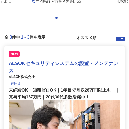
よ...
静岡県静岡市葵区黒金町56
「浜松駅」
3
1
-
3
全
件中
件を表示
NEW
ALSOKセキュリティシステムの設置・メンテナン
ス
ALSOK株式会社
正社員
未経験OK・知識ゼロOK｜1年目で月収28万円以上も！｜
賞与平均137万円｜20代30代多数活躍中！