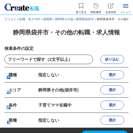
後で見る
閲覧履歴
会員登録
メニュー
クリエイト転職・求人TOP
＞
静岡県
＞
静岡県その他
＞
静岡県袋井市
＞
静岡県袋井市・その他の転
静岡県袋井市・その他の転職・求人情報
検索条件の設定
絞り込む
職種
指定しない
選択
エリア
静岡県その他(袋井市)
選択
条件
子育てママ在籍中
選択
業種
指定しない
選択