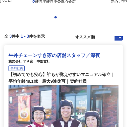
574-1
静岡県静岡市葵区内各所
県内いず
3
1
-
3
全
件中
件を表示
牛丼チェーンすき家の店舗スタッフ／深夜
株式会社 すき家 中部支社
契約社員
【初めてでも安心】誰もが覚えやすいマニュアル確立｜
平均年齢49.1歳｜最大9連休可｜契約社員