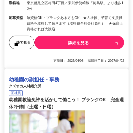
勤務地
東京都足立区梅田4丁目／東武伊勢崎線「梅島駅」より徒歩1
0分
応募資格
無資格OK・ブランクある方もOK ★入社後、子育て支援員
資格を取得して頂きます（取得費全額会社負担） ★保育士
資格がれば大歓迎
詳細を見る
後で見る
更新日： 2026/04/08 掲載終了日： 2027/04/02
幼稚園の副担任・事務
クズオカ人材紹介所
正社員
幼稚園教諭免許を活かして働こう！ ブランクOK 完全週
休2日制（土曜・日曜）