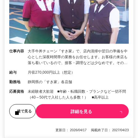
仕事内容
大手牛丼チェーン『すき家』で、店内清掃や翌日の準備を中
心とした深夜時間帯の業務をお任せします。お客様の来店も
落ち着いているので、接客・調理などは少なめです。その…
給与
月収270,000円以上（想定）
勤務地
静岡県の「すき家」各店舗
応募資格
未経験者大歓迎 ■年齢・転職回数・ブランクなど一切不問
（40～50代で入社した人も多数！） ■高卒以上
詳細を見る
後で見る
更新日： 2026/04/17 掲載終了日： 2027/04/23