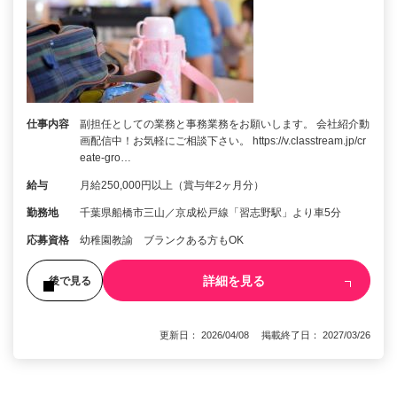
仕事内容
副担任としての業務と事務業務をお願いします。 会社紹介動
画配信中！お気軽にご相談下さい。 https://v.classtream.jp/cr
eate-gro…
給与
月給250,000円以上（賞与年2ヶ月分）
勤務地
千葉県船橋市三山／京成松戸線「習志野駅」より車5分
応募資格
幼稚園教諭 ブランクある方もOK
詳細を見る
後で見る
更新日： 2026/04/08 掲載終了日： 2027/03/26