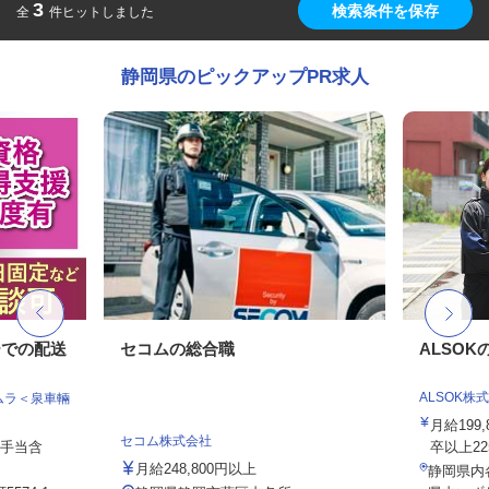
3
検索条件を保存
全
件ヒットしました
静岡県のピックアップPR求人
ーでの配送
セコムの総合職
ALSO
ALSOK株
ムラ＜泉車輛
月給199
セコム株式会社
律手当含
卒以上225,
月給248,800円以上
静岡県内