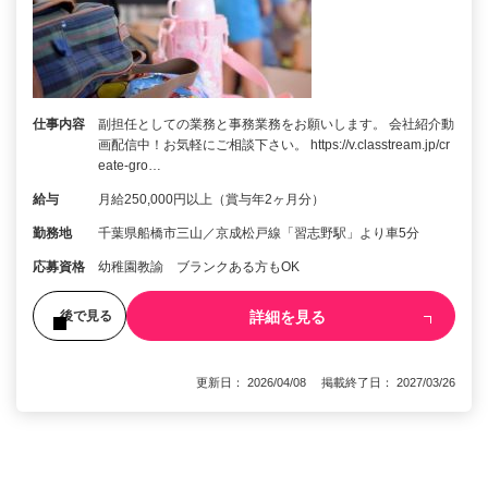
仕事内容
副担任としての業務と事務業務をお願いします。 会社紹介動
画配信中！お気軽にご相談下さい。 https://v.classtream.jp/cr
eate-gro…
給与
月給250,000円以上（賞与年2ヶ月分）
勤務地
千葉県船橋市三山／京成松戸線「習志野駅」より車5分
応募資格
幼稚園教諭 ブランクある方もOK
詳細を見る
後で見る
更新日： 2026/04/08 掲載終了日： 2027/03/26
1