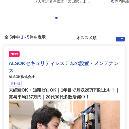
（天竜浜名湖鉄道「宮口駅」よ...
静岡県浜
5
1
-
5
全
件中
件を表示
NEW
ALSOKセキュリティシステムの設置・メンテナン
ス
ALSOK株式会社
正社員
未経験OK・知識ゼロOK｜1年目で月収28万円以上も！｜
賞与平均137万円｜20代30代多数活躍中！