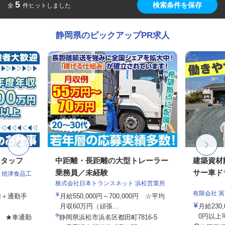
5
検索条件を保存
全
件ヒットしました
静岡県のピックアップPR求人
スタッフ
中距離・長距離の大型トレーラー
建築資材
乗務員／未経験
サー車ドラ
 焼津食品工
株式会社日本トランスネット 浜松営業所
有限会社 寅
0円＋通勤手
月給550,000円～700,000円 ☆平均
月収60万円（頑張...
月給230
0円以上
6 ★車通勤
静岡県浜松市浜名区都田町7816-5