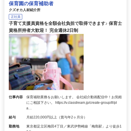
保育園の保育補助者
クズオカ人材紹介所
正社員
子育て支援員資格を全額会社負担で取得できます♪ 保育士
資格所持者大歓迎！ 完全週休2日制
仕事内容
保育補助業務をお願いします。 会社紹介動画配信中！お気軽
にご相談下さい。 https://v.classtream.jp/create-group/#/pl
a…
給与
月給220,000円以上（賞与年2ヶ月分）
勤務地
東京都足立区梅田4丁目／東武伊勢崎線「梅島駅」より徒歩1