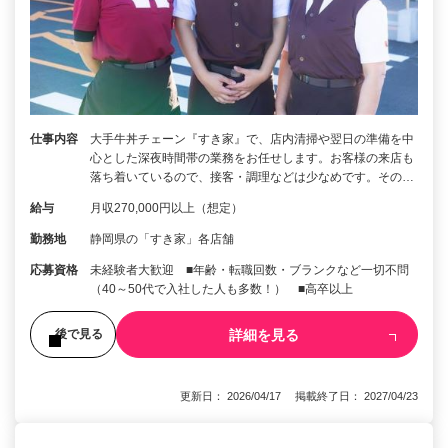
仕事内容
大手牛丼チェーン『すき家』で、店内清掃や翌日の準備を中
心とした深夜時間帯の業務をお任せします。お客様の来店も
落ち着いているので、接客・調理などは少なめです。その…
給与
月収270,000円以上（想定）
勤務地
静岡県の「すき家」各店舗
応募資格
未経験者大歓迎 ■年齢・転職回数・ブランクなど一切不問
（40～50代で入社した人も多数！） ■高卒以上
詳細を見る
後で見る
更新日： 2026/04/17 掲載終了日： 2027/04/23