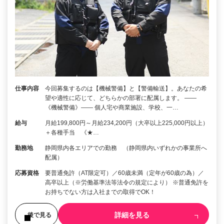
仕事内容
今回募集するのは【機械警備】と【警備輸送】。あなたの希
望や適性に応じて、どちらかの部署に配属します。 ――
《機械警備》―― 個人宅や商業施設、学校、一…
給与
月給199,800円～月給234,200円（大卒以上225,000円以上）
＋各種手当 《★…
勤務地
静岡県内各エリアでの勤務 （静岡県内いずれかの事業所へ
配属）
応募資格
要普通免許（AT限定可）／60歳未満（定年が60歳の為）／
高卒以上（※労働基準法等法令の規定により） ※普通免許を
お持ちでない方は入社までの取得でOK！
詳細を見る
後で見る