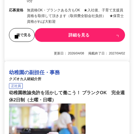
0分
応募資格
無資格OK・ブランクある方もOK ★入社後、子育て支援員
資格を取得して頂きます（取得費全額会社負担） ★保育士
資格がれば大歓迎
詳細を見る
後で見る
更新日： 2026/04/08 掲載終了日： 2027/04/02
幼稚園の副担任・事務
クズオカ人材紹介所
正社員
幼稚園教諭免許を活かして働こう！ ブランクOK 完全週
休2日制（土曜・日曜）