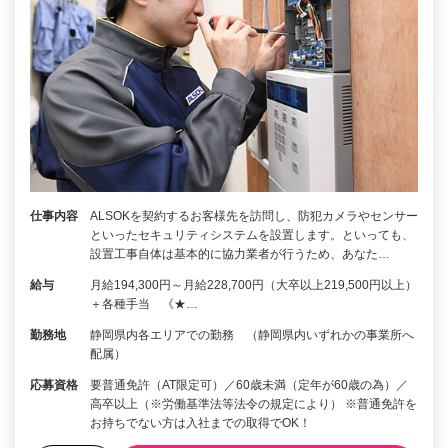
仕事内容
ALSOKを契約するお客様先を訪問し、防犯カメラやセンサー
といったセキュリティシステムを設置します。といっても、
設置工事自体は基本的に協力業者が行うため、あなた…
給与
月給194,300円～月給228,700円（大卒以上219,500円以上）
＋各種手当 《★…
勤務地
静岡県内各エリアでの勤務 （静岡県内いずれかの事業所へ
配属）
応募資格
要普通免許（AT限定可）／60歳未満（定年が60歳の為）／
高卒以上（※労働基準法等法令の規定により） ※普通免許を
お持ちでない方は入社までの取得でOK！