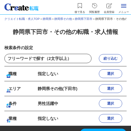
後で見る
閲覧履歴
会員登録
メニュー
クリエイト転職・求人TOP
＞
静岡県
＞
静岡県その他
＞
静岡県下田市
＞
静岡県下田市・その他の転
静岡県下田市・その他の転職・求人情報
検索条件の設定
絞り込む
職種
指定しない
選択
エリア
静岡県その他(下田市)
選択
条件
男性活躍中
選択
業種
指定しない
選択