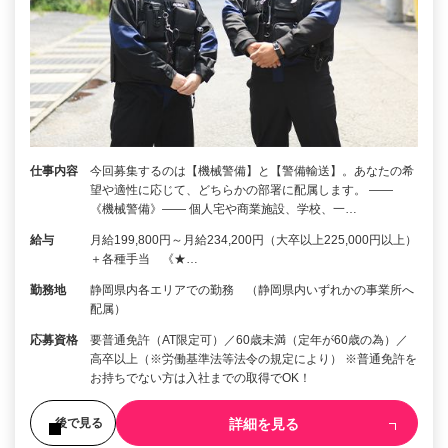
仕事内容
今回募集するのは【機械警備】と【警備輸送】。あなたの希
望や適性に応じて、どちらかの部署に配属します。 ――
《機械警備》―― 個人宅や商業施設、学校、一…
給与
月給199,800円～月給234,200円（大卒以上225,000円以上）
＋各種手当 《★…
勤務地
静岡県内各エリアでの勤務 （静岡県内いずれかの事業所へ
配属）
応募資格
要普通免許（AT限定可）／60歳未満（定年が60歳の為）／
高卒以上（※労働基準法等法令の規定により） ※普通免許を
お持ちでない方は入社までの取得でOK！
詳細を見る
後で見る