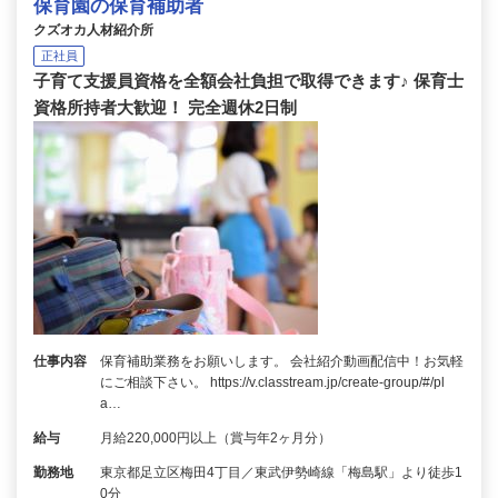
保育園の保育補助者
クズオカ人材紹介所
正社員
子育て支援員資格を全額会社負担で取得できます♪ 保育士
資格所持者大歓迎！ 完全週休2日制
仕事内容
保育補助業務をお願いします。 会社紹介動画配信中！お気軽
にご相談下さい。 https://v.classtream.jp/create-group/#/pl
a…
給与
月給220,000円以上（賞与年2ヶ月分）
勤務地
東京都足立区梅田4丁目／東武伊勢崎線「梅島駅」より徒歩1
0分