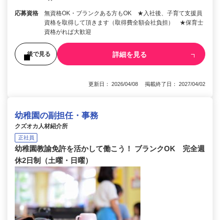
応募資格
無資格OK・ブランクある方もOK ★入社後、子育て支援員
資格を取得して頂きます（取得費全額会社負担） ★保育士
資格がれば大歓迎
詳細を見る
後で見る
更新日： 2026/04/08 掲載終了日： 2027/04/02
幼稚園の副担任・事務
クズオカ人材紹介所
正社員
幼稚園教諭免許を活かして働こう！ ブランクOK 完全週
休2日制（土曜・日曜）