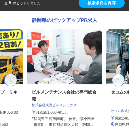
5
検索条件を保存
全
件ヒットしました
静岡県のピックアップPR求人
ンプ・ミキ
ビルメンテナンス会社の専門総合
セコムの
職
株式会社東海ビルメンテナス
セコム株式
例350,00
月給281,600円以上
月給248
静岡県三島市南町、 神奈川県小田原
560
市本町、東京都品川区大崎、静岡...
静岡県