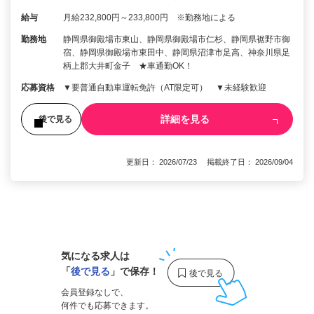
給与
月給232,800円～233,800円 ※勤務地による
勤務地
静岡県御殿場市東山、静岡県御殿場市仁杉、静岡県裾野市御
宿、静岡県御殿場市東田中、静岡県沼津市足高、神奈川県足
柄上郡大井町金子 ★車通勤OK！
応募資格
▼要普通自動車運転免許（AT限定可） ▼未経験歓迎
詳細を見る
後で見る
更新日： 2026/07/23 掲載終了日： 2026/09/04
1
気になる求人は
「
後で見る
」で保存！
会員登録なしで、
何件でも応募できます。