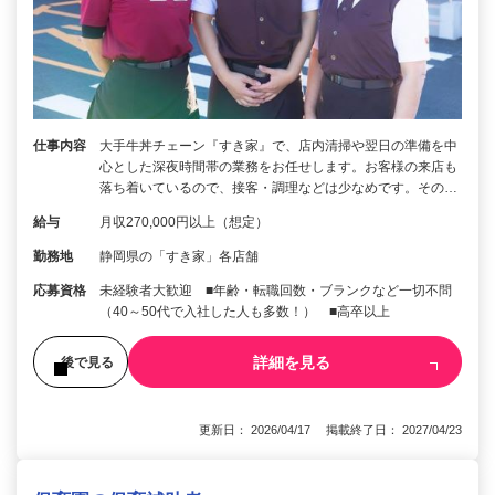
仕事内容
大手牛丼チェーン『すき家』で、店内清掃や翌日の準備を中
心とした深夜時間帯の業務をお任せします。お客様の来店も
落ち着いているので、接客・調理などは少なめです。その…
給与
月収270,000円以上（想定）
勤務地
静岡県の「すき家」各店舗
応募資格
未経験者大歓迎 ■年齢・転職回数・ブランクなど一切不問
（40～50代で入社した人も多数！） ■高卒以上
詳細を見る
後で見る
更新日： 2026/04/17 掲載終了日： 2027/04/23