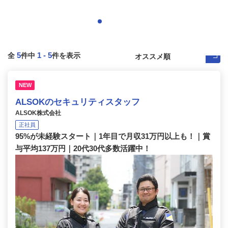
5
1
-
5
全
件中
件を表示
NEW
ALSOKのセキュリティスタッフ
ALSOK株式会社
正社員
95%が未経験スタート｜1年目で月収31万円以上も！｜賞
与平均137万円｜20代30代多数活躍中！