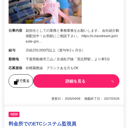
仕事内容
副担任としての業務と事務業務をお願いします。 会社紹介動
画配信中！お気軽にご相談下さい。 https://v.classtream.jp/cr
eate-gro…
給与
月給250,000円以上（賞与年2ヶ月分）
勤務地
千葉県船橋市三山／京成松戸線「習志野駅」より車5分
応募資格
幼稚園教諭 ブランクある方もOK
詳細を見る
後で見る
更新日： 2026/04/08 掲載終了日： 2027/03/26
NEW
料金所でのETCシステム監視員