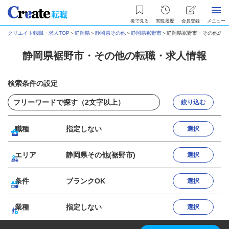
後で見る
閲覧履歴
会員登録
メニュー
クリエイト転職・求人TOP
＞
静岡県
＞
静岡県その他
＞
静岡県裾野市
＞
静岡県裾野市・その他の転
静岡県裾野市・その他の転職・求人情報
検索条件の設定
絞り込む
職種
指定しない
選択
エリア
静岡県その他(裾野市)
選択
条件
ブランクOK
選択
業種
指定しない
選択