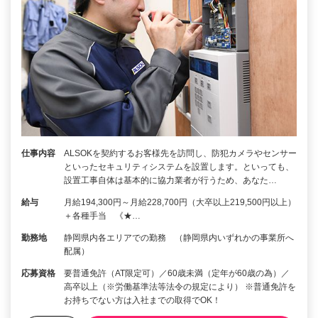
仕事内容
ALSOKを契約するお客様先を訪問し、防犯カメラやセンサー
といったセキュリティシステムを設置します。といっても、
設置工事自体は基本的に協力業者が行うため、あなた…
給与
月給194,300円～月給228,700円（大卒以上219,500円以上）
＋各種手当 《★…
勤務地
静岡県内各エリアでの勤務 （静岡県内いずれかの事業所へ
配属）
応募資格
要普通免許（AT限定可）／60歳未満（定年が60歳の為）／
高卒以上（※労働基準法等法令の規定により） ※普通免許を
お持ちでない方は入社までの取得でOK！