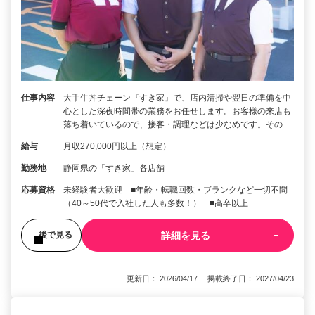
仕事内容
大手牛丼チェーン『すき家』で、店内清掃や翌日の準備を中
心とした深夜時間帯の業務をお任せします。お客様の来店も
落ち着いているので、接客・調理などは少なめです。その…
給与
月収270,000円以上（想定）
勤務地
静岡県の「すき家」各店舗
応募資格
未経験者大歓迎 ■年齢・転職回数・ブランクなど一切不問
（40～50代で入社した人も多数！） ■高卒以上
詳細を見る
後で見る
更新日： 2026/04/17 掲載終了日： 2027/04/23