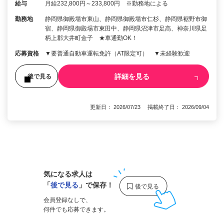
給与
月給232,800円～233,800円 ※勤務地による
勤務地
静岡県御殿場市東山、静岡県御殿場市仁杉、静岡県裾野市御
宿、静岡県御殿場市東田中、静岡県沼津市足高、神奈川県足
柄上郡大井町金子 ★車通勤OK！
応募資格
▼要普通自動車運転免許（AT限定可） ▼未経験歓迎
詳細を見る
後で見る
更新日： 2026/07/23 掲載終了日： 2026/09/04
1
気になる求人は
「
後で見る
」で保存！
会員登録なしで、
何件でも応募できます。