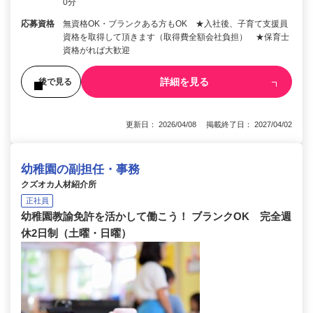
0分
応募資格
無資格OK・ブランクある方もOK ★入社後、子育て支援員
資格を取得して頂きます（取得費全額会社負担） ★保育士
資格がれば大歓迎
詳細を見る
後で見る
更新日： 2026/04/08 掲載終了日： 2027/04/02
幼稚園の副担任・事務
クズオカ人材紹介所
正社員
幼稚園教諭免許を活かして働こう！ ブランクOK 完全週
休2日制（土曜・日曜）