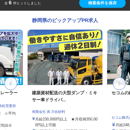
6
検索条件を保存
全
件ヒットしました
静岡県のピックアップPR求人
トレーラー
建築資材配送の大型ダンプ・ミキ
セコムの
サー車ドライバ...
浜松営業所
有限会社 寅 川合砂利
0円 ☆平均
セコム株式
月給230,000円以上 ★月収例350,00
0円以上可能
月給248
16-5