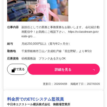
仕事内容
副担任としての業務と事務業務をお願いします。 会社紹介動
画配信中！お気軽にご相談下さい。 https://v.classtream.jp/cr
eate-gro…
給与
月給250,000円以上（賞与年2ヶ月分）
勤務地
千葉県船橋市三山／京成松戸線「習志野駅」より車5分
応募資格
幼稚園教諭 ブランクある方もOK
詳細を見る
後で見る
更新日： 2026/04/08 掲載終了日： 2027/03/26
料金所でのETCシステム監視員
中日本エクストール横浜株式会社 御殿場営業所