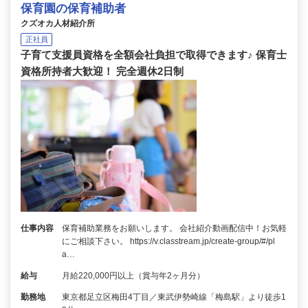
保育園の保育補助者
クズオカ人材紹介所
正社員
子育て支援員資格を全額会社負担で取得できます♪ 保育士
資格所持者大歓迎！ 完全週休2日制
仕事内容
保育補助業務をお願いします。 会社紹介動画配信中！お気軽
にご相談下さい。 https://v.classtream.jp/create-group/#/pl
a…
給与
月給220,000円以上（賞与年2ヶ月分）
勤務地
東京都足立区梅田4丁目／東武伊勢崎線「梅島駅」より徒歩1