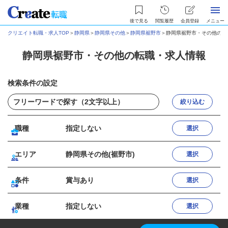
後で見る
閲覧履歴
会員登録
メニュー
クリエイト転職・求人TOP
＞
静岡県
＞
静岡県その他
＞
静岡県裾野市
＞
静岡県裾野市・その他の転
静岡県裾野市・その他の転職・求人情報
検索条件の設定
絞り込む
職種
指定しない
選択
エリア
静岡県その他(裾野市)
選択
条件
賞与あり
選択
業種
指定しない
選択