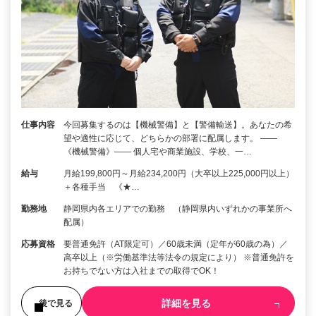
仕事内容
今回募集するのは【機械警備】と【警備輸送】。あなたの希
望や適性に応じて、どちらかの部署に配属します。 ――
《機械警備》―― 個人宅や商業施設、学校、一…
給与
月給199,800円～月給234,200円（大卒以上225,000円以上）
＋各種手当 《★…
勤務地
静岡県内各エリアでの勤務 （静岡県内いずれかの事業所へ
配属）
応募資格
要普通免許（AT限定可）／60歳未満（定年が60歳の為）／
高卒以上（※労働基準法等法令の規定により） ※普通免許を
お持ちでない方は入社までの取得でOK！
詳細を見る
後で見る