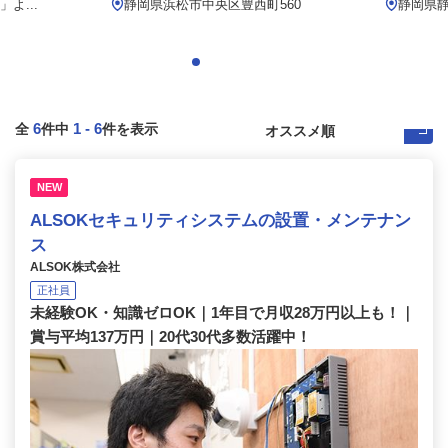
よ...
静岡県浜松市中央区豊西町560
静岡県
6
1
-
6
全
件中
件を表示
NEW
ALSOKセキュリティシステムの設置・メンテナン
ス
ALSOK株式会社
正社員
未経験OK・知識ゼロOK｜1年目で月収28万円以上も！｜
賞与平均137万円｜20代30代多数活躍中！