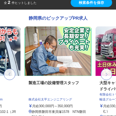
2
検索条件を保存
全
件ヒットしました
静岡県のピックアップPR求人
製造工場の設備管理スタッフ
大型キャ
ドライバ
有限会社ト
m
株式会社太平エンジニアリング
輸送グルー
円
月給300,000円～350,000円
月給33
む）
2-1（JR
静岡県磐田市東貝塚1578 NTN磐田