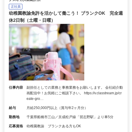
正社員
幼稚園教諭免許を活かして働こう！ ブランクOK 完全週
休2日制（土曜・日曜）
仕事内容
副担任としての業務と事務業務をお願いします。 会社紹介動
画配信中！お気軽にご相談下さい。 https://v.classtream.jp/cr
eate-gro…
給与
月給250,000円以上（賞与年2ヶ月分）
勤務地
千葉県船橋市三山／京成松戸線「習志野駅」より車5分
応募資格
幼稚園教諭 ブランクある方もOK