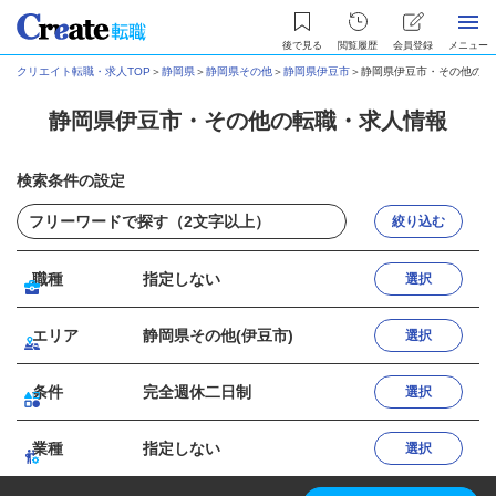
後で見る
閲覧履歴
会員登録
メニュー
クリエイト転職・求人TOP
＞
静岡県
＞
静岡県その他
＞
静岡県伊豆市
＞
静岡県伊豆市・その他の転
静岡県伊豆市・その他の転職・求人情報
検索条件の設定
絞り込む
職種
指定しない
選択
エリア
静岡県その他(伊豆市)
選択
条件
完全週休二日制
選択
業種
指定しない
選択