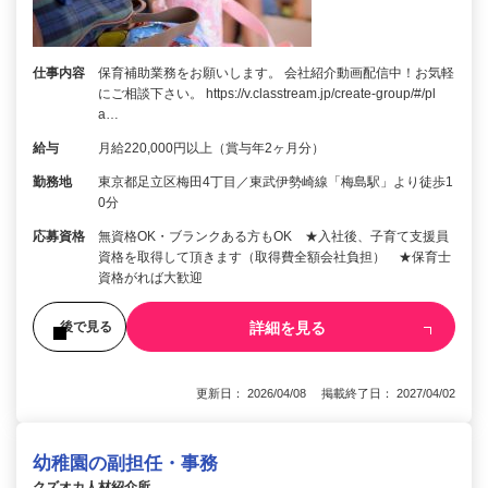
仕事内容
保育補助業務をお願いします。 会社紹介動画配信中！お気軽
にご相談下さい。 https://v.classtream.jp/create-group/#/pl
a…
給与
月給220,000円以上（賞与年2ヶ月分）
勤務地
東京都足立区梅田4丁目／東武伊勢崎線「梅島駅」より徒歩1
0分
応募資格
無資格OK・ブランクある方もOK ★入社後、子育て支援員
資格を取得して頂きます（取得費全額会社負担） ★保育士
資格がれば大歓迎
詳細を見る
後で見る
更新日： 2026/04/08 掲載終了日： 2027/04/02
幼稚園の副担任・事務
クズオカ人材紹介所