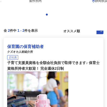
.
製作所内
静岡県浜
2
1
-
2
全
件中
件を表示
保育園の保育補助者
クズオカ人材紹介所
正社員
子育て支援員資格を全額会社負担で取得できます♪ 保育士
資格所持者大歓迎！ 完全週休2日制