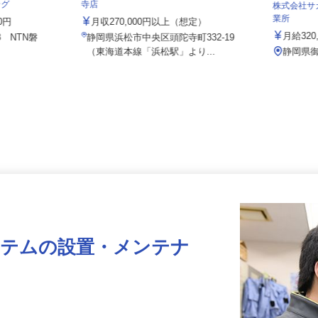
株式会社 すき家 中部支社／浜松頭陀
ング
寺店
株式会社
業所
00円
月収270,000円以上（想定）
月給32
8 NTN磐
静岡県浜松市中央区頭陀寺町332-19
（東海道本線「浜松駅」より...
静岡県
ステムの設置・メンテナ