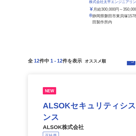
株式会社太平エンジニアリ
株式会社サカイアゼットロジ 御殿場営
業所
月給300,000円～350,0
月給320,000円～350,000円
静岡県磐田市東貝塚157
静岡県御殿場市深沢572-1
田製作所内
全
12
件中
1
-
12
件を表示
NEW
ALSOKセキュリティシ
ンス
ALSOK株式会社