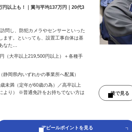
万円以上も！｜賞与平均137万円｜20代3
先を訪問し、防犯カメラやセンサーといった
置します。といっても、設置工事自体は基
、あなた…
700円（大卒以上219,500円以上）＋各種手
 （静岡県内いずれかの事業所へ配属）
60歳未満（定年が60歳の為）／高卒以上
により） ※普通免許をお持ちでない方は
後で見