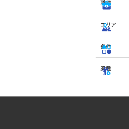
職種
エリア
条件
業種