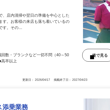
アル確立｜平均年齢49.1歳｜最大9連休
』で、店内清掃や翌日の準備を中心とした
します。お客様の来店も落ち着いているの
めです。その…
職回数・ブランクなど一切不問（40～50
後で見
■高卒以上
更新日： 2026/04/17 掲載終了日： 2027/04/23