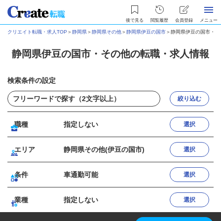
後で見る
閲覧履歴
会員登録
メニュー
クリエイト転職・求人TOP
＞
静岡県
＞
静岡県その他
＞
静岡県伊豆の国市
＞
静岡県伊豆の国市・そ
静岡県伊豆の国市・その他の転職・求人情報
検索条件の設定
絞り込む
職種
指定しない
選択
エリア
静岡県その他(伊豆の国市)
選択
条件
車通勤可能
選択
業種
指定しない
選択