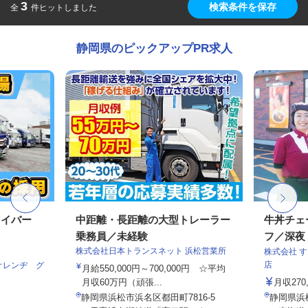
3
検索条件を保存
全
件ヒットしました
静岡県のピックアップPR求人
ライバー
中距離・長距離の大型トレーラー
牛丼チェ
乗務員／未経験
フ／深夜
株式会社日本トランスネット 浜松営業所
株式会社 
店
オレンヂ グ
月給550,000円～700,000円 ☆平均
月収60万円（頑張...
月収27
静岡県浜松市浜名区都田町7816-5
静岡県浜松