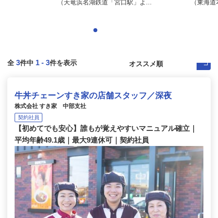
（天竜浜名湖鉄道「宮口駅」よ...
（東海道
3
1
-
3
全
件中
件を表示
牛丼チェーンすき家の店舗スタッフ／深夜
株式会社 すき家 中部支社
契約社員
【初めてでも安心】誰もが覚えやすいマニュアル確立｜
平均年齢49.1歳｜最大9連休可｜契約社員