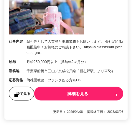
仕事内容
副担任としての業務と事務業務をお願いします。 会社紹介動
画配信中！お気軽にご相談下さい。 https://v.classtream.jp/cr
eate-gro…
給与
月給250,000円以上（賞与年2ヶ月分）
勤務地
千葉県船橋市三山／京成松戸線「習志野駅」より車5分
応募資格
幼稚園教諭 ブランクある方もOK
詳細を見る
後で見る
更新日： 2026/04/08 掲載終了日： 2027/03/26