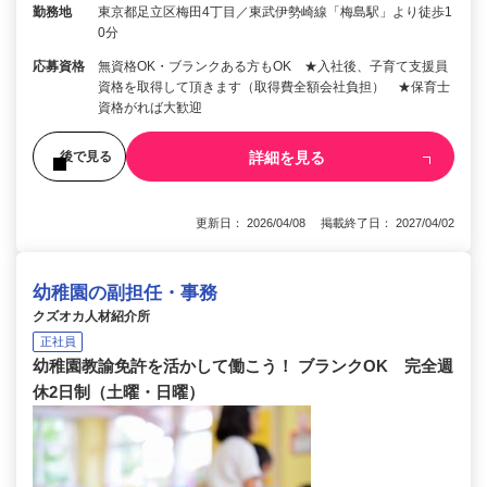
勤務地
東京都足立区梅田4丁目／東武伊勢崎線「梅島駅」より徒歩1
0分
応募資格
無資格OK・ブランクある方もOK ★入社後、子育て支援員
資格を取得して頂きます（取得費全額会社負担） ★保育士
資格がれば大歓迎
詳細を見る
後で見る
更新日： 2026/04/08 掲載終了日： 2027/04/02
幼稚園の副担任・事務
クズオカ人材紹介所
正社員
幼稚園教諭免許を活かして働こう！ ブランクOK 完全週
休2日制（土曜・日曜）