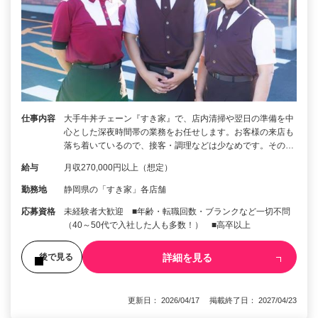
仕事内容
大手牛丼チェーン『すき家』で、店内清掃や翌日の準備を中
心とした深夜時間帯の業務をお任せします。お客様の来店も
落ち着いているので、接客・調理などは少なめです。その…
給与
月収270,000円以上（想定）
勤務地
静岡県の「すき家」各店舗
応募資格
未経験者大歓迎 ■年齢・転職回数・ブランクなど一切不問
（40～50代で入社した人も多数！） ■高卒以上
詳細を見る
後で見る
更新日： 2026/04/17 掲載終了日： 2027/04/23