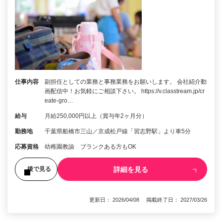
仕事内容
副担任としての業務と事務業務をお願いします。 会社紹介動
画配信中！お気軽にご相談下さい。 https://v.classtream.jp/cr
eate-gro…
給与
月給250,000円以上（賞与年2ヶ月分）
勤務地
千葉県船橋市三山／京成松戸線「習志野駅」より車5分
応募資格
幼稚園教諭 ブランクある方もOK
詳細を見る
後で見る
更新日： 2026/04/08 掲載終了日： 2027/03/26