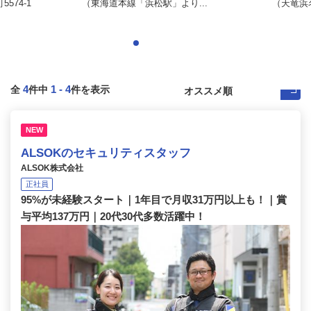
574-1
（東海道本線「浜松駅」より...
（天竜浜
4
1
-
4
全
件中
件を表示
NEW
ALSOKのセキュリティスタッフ
ALSOK株式会社
正社員
95%が未経験スタート｜1年目で月収31万円以上も！｜賞
与平均137万円｜20代30代多数活躍中！