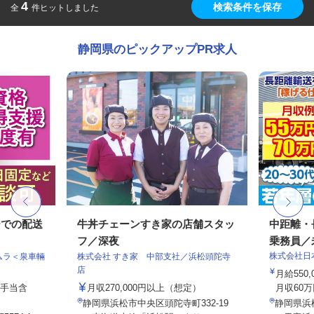
4
検索条件を保存
全
件ヒットしました
静岡県のピックアップPR求人
ーでの配送
牛丼チェーンすき家の店舗スタッ
中距離・
フ／深夜
乗務員／
株式会社日
ムラ＜泉車輛
株式会社 すき家 中部支社／浜松頭陀寺
店
月給550,
律手当含
月収270,000円以上（想定）
月収60万
静岡県浜松市中央区頭陀寺町332-19
静岡県浜松