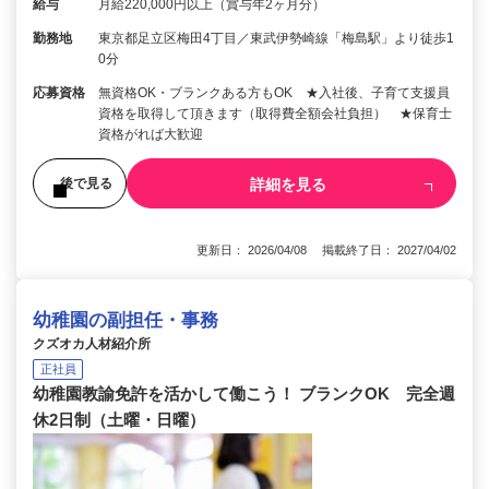
給与
月給220,000円以上（賞与年2ヶ月分）
勤務地
東京都足立区梅田4丁目／東武伊勢崎線「梅島駅」より徒歩1
0分
応募資格
無資格OK・ブランクある方もOK ★入社後、子育て支援員
資格を取得して頂きます（取得費全額会社負担） ★保育士
資格がれば大歓迎
詳細を見る
後で見る
更新日： 2026/04/08 掲載終了日： 2027/04/02
幼稚園の副担任・事務
クズオカ人材紹介所
正社員
幼稚園教諭免許を活かして働こう！ ブランクOK 完全週
休2日制（土曜・日曜）