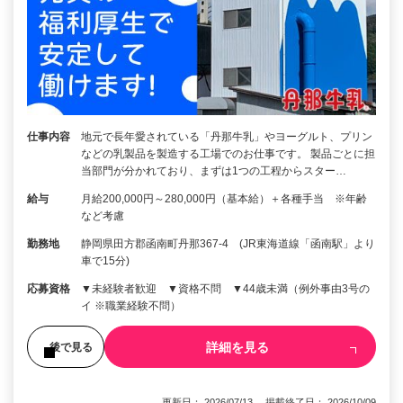
仕事内容
地元で長年愛されている「丹那牛乳」やヨーグルト、プリン
などの乳製品を製造する工場でのお仕事です。 製品ごとに担
当部門が分かれており、まずは1つの工程からスター…
給与
月給200,000円～280,000円（基本給）＋各種手当 ※年齢
など考慮
勤務地
静岡県田方郡函南町丹那367-4 (JR東海道線「函南駅」より
車で15分)
応募資格
▼未経験者歓迎 ▼資格不問 ▼44歳未満（例外事由3号の
イ ※職業経験不問）
詳細を見る
後で見る
更新日： 2026/07/13 掲載終了日： 2026/10/09