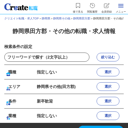
後で見る
閲覧履歴
会員登録
メニュー
クリエイト転職・求人TOP
＞
静岡県
＞
静岡県その他
＞
静岡県田方郡
＞
静岡県田方郡・その他の転
静岡県田方郡・その他の転職・求人情報
検索条件の設定
絞り込む
職種
指定しない
選択
エリア
静岡県その他(田方郡)
選択
条件
新卒歓迎
選択
業種
指定しない
選択