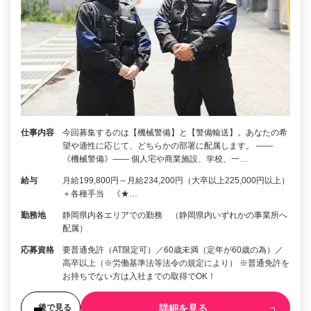
仕事内容
今回募集するのは【機械警備】と【警備輸送】。あなたの希
望や適性に応じて、どちらかの部署に配属します。 ――
《機械警備》―― 個人宅や商業施設、学校、一…
給与
月給199,800円～月給234,200円（大卒以上225,000円以上）
＋各種手当 《★…
勤務地
静岡県内各エリアでの勤務 （静岡県内いずれかの事業所へ
配属）
応募資格
要普通免許（AT限定可）／60歳未満（定年が60歳の為）／
高卒以上（※労働基準法等法令の規定により） ※普通免許を
お持ちでない方は入社までの取得でOK！
詳細を見る
後で見る