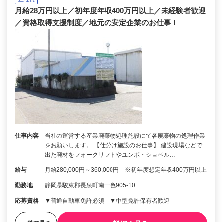
月給28万円以上／初年度年収400万円以上／未経験者歓迎
／資格取得支援制度／地元の安定企業のお仕事！
仕事内容
当社の運営する産業廃棄物処理施設にて各廃棄物の処理作業
をお願いします。 【仕分け施設のお仕事】 建設現場などで
出た廃材をフォークリフトやユンボ・ショベル…
給与
月給280,000円～360,000円 ※初年度想定年収400万円以上
勤務地
静岡県駿東郡長泉町南一色905-10
応募資格
▼普通自動車免許必須 ▼中型免許保有者歓迎