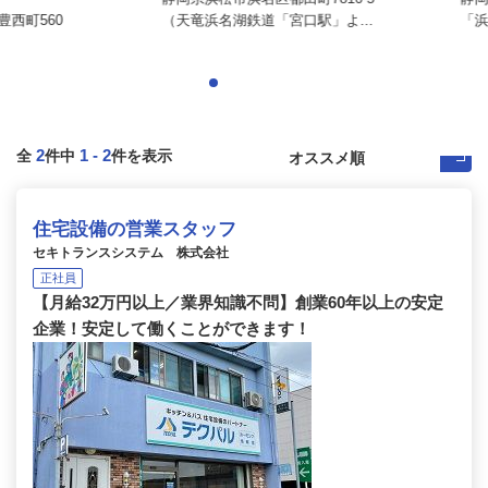
560
（天竜浜名湖鉄道「宮口駅」よ...
「浜松駅」
2
1
-
2
全
件中
件を表示
住宅設備の営業スタッフ
セキトランスシステム 株式会社
正社員
【月給32万円以上／業界知識不問】創業60年以上の安定
企業！安定して働くことができます！