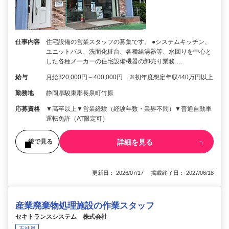
仕事内容
住宅設備の営業スタッフの募集です。 ●システムキッチン、
ユニットバス、洗面化粧台、各種給湯器等、水回りを中心と
した各種メーカーの住宅設備機器の卸売り業務 …
給与
月給320,000円～400,000円 ※初年度想定年収440万円以上
勤務地
静岡県駿東郡長泉町竹原
応募資格
▼高卒以上▼営業経験（経験年数・業界不問）▼普通自動車
運転免許（AT限定可）
詳細を見る
後で見る
更新日： 2026/07/17 掲載終了日： 2027/06/18
産業廃棄物処理施設の作業スタッフ
セキトランスシステム 株式会社
正社員