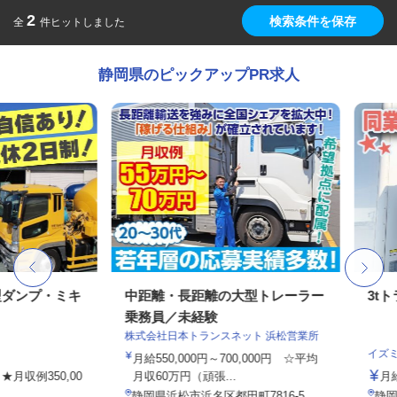
2
検索条件を保存
全
件ヒットしました
静岡県のピックアップPR求人
ンプ・ミキ
中距離・長距離の大型トレーラー
3tトラ
乗務員／未経験
株式会社日本トランスネット 浜松営業所
イズミ物流
月給550,000円～700,000円 ☆平均
例350,00
月収60万円（頑張...
月給339,
静岡県浜松市浜名区都田町7816-5
静岡県浜松