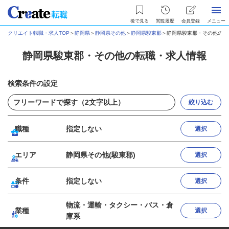
後で見る
閲覧履歴
会員登録
メニュー
クリエイト転職・求人TOP
＞
静岡県
＞
静岡県その他
＞
静岡県駿東郡
＞
静岡県駿東郡・その他の転
静岡県駿東郡・その他の転職・求人情報
検索条件の設定
絞り込む
職種
指定しない
選択
エリア
静岡県その他(駿東郡)
選択
条件
指定しない
選択
物流・運輸・タクシー・バス・倉
業種
選択
庫系