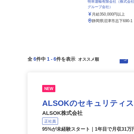
工場（旧：マルハニチ...
明幸運輸有限会社（株式
月給191,000円〜301,100円＋通勤手
グループ会社）
当・各種手当 ※初...
月給350,000円以上
静岡県焼津市藤守2297-16 ★車通
勤OK！
静岡県沼津市志下690-
全
6
件中
1
-
6
件を表示
NEW
ALSOKのセキュリティ
ALSOK株式会社
正社員