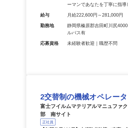
仕事内容
印刷に使用する特別な板（P
仕上がりのチェックまで担
ーマンであなたを丁寧に指
給与
月給222,600円～281,000円
勤務地
静岡県榛原郡吉田町川尻40
ルバス有
応募資格
未経験者歓迎｜職歴不問
2交替制の機械オペレー
富士フイルムマテリアルマニュファ