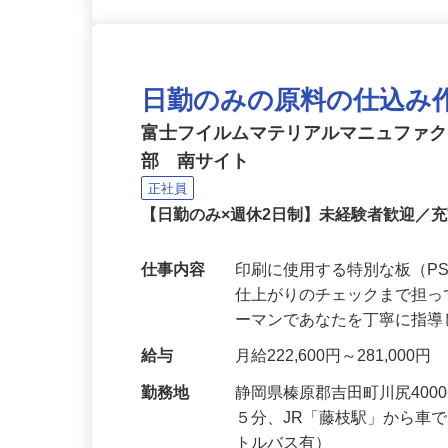
日勤のみの原料の仕込み
富士フイルムマテリアルマニュファ
部 南サイト
正社員
【日勤のみ×週休2日制】未経験者歓迎／
仕事内容
印刷に使用する特別な板（P
仕上がりのチェックまで担
ーマンであなたを丁寧に指
給与
月給222,600円～281,000円
勤務地
静岡県榛原郡吉田町川尻40