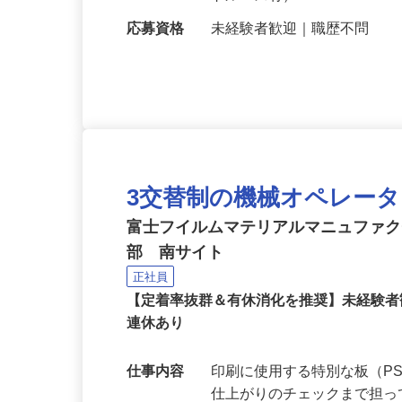
５分、JR「藤枝駅」から車
トルバス有）
応募資格
未経験者歓迎｜職歴不問
3交替制の機械オペレー
富士フイルムマテリアルマニュファ
部 南サイト
正社員
【定着率抜群＆有休消化を推奨】未経験
連休あり