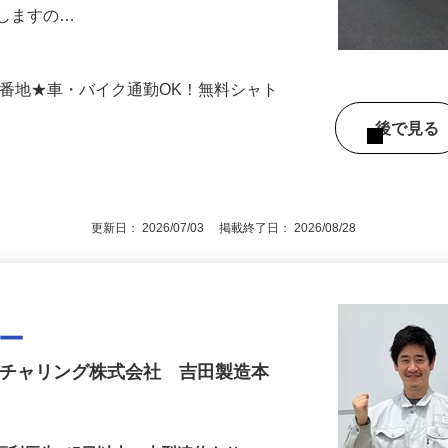
S版）を製造する工場で、材料の準備から
ってください。ベテランスタッフがマンツ
導しますの…
00番地★車・バイク通勤OK！無料シャト
後で見
更新日： 2026/07/03 掲載終了日： 2026/08/28
ター
クチャリング株式会社 吉田製造本