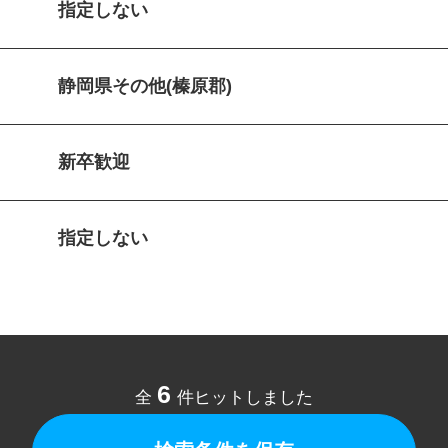
指定しない
静岡県その他(榛原郡)
新卒歓迎
指定しない
6
全
件ヒットしました