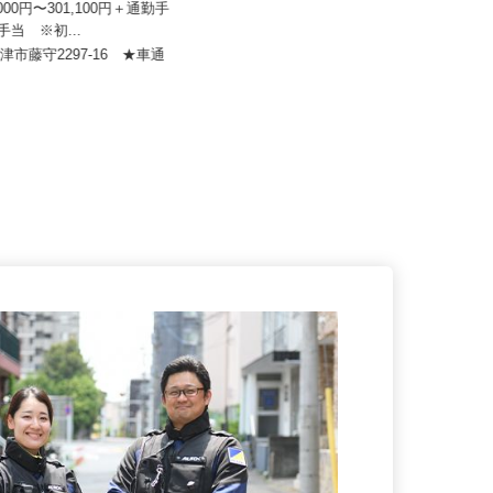
：マルハニチ...
明幸運輸有限会社（株式会社オレンヂ
1,000円〜301,100円＋通勤手
グループ会社）
種手当 ※初...
月給350,000円以上
焼津市藤守2297-16 ★車通
！
静岡県沼津市志下690-1