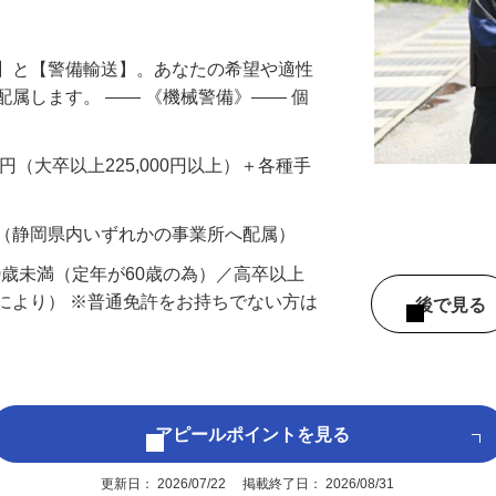
円以上も！｜賞与平均137万円｜20代30
備】と【警備輸送】。あなたの希望や適性
配属します。 ―― 《機械警備》―― 個
…
200円（大卒以上225,000円以上）＋各種手
 （静岡県内いずれかの事業所へ配属）
60歳未満（定年が60歳の為）／高卒以上
により） ※普通免許をお持ちでない方は
後で見
アピールポイントを見る