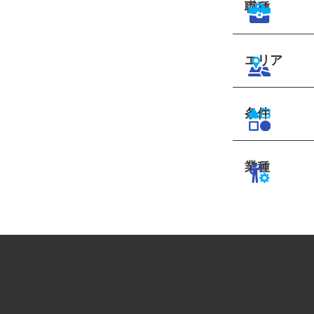
職種
エリア
条件
業種