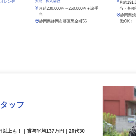
工場（旧
大成 株式会社
会社オレンヂ
月給19
月給230,000円～250,000円＋諸手
当・各
当
静岡県
1
静岡県静岡市葵区黒金町56
勤OK
スタッフ