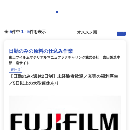
5
1
-
5
全
件中
件を表示
日勤のみの原料の仕込み作業
富士フイルムマテリアルマニュファクチャリング株式会社 吉田製造本
部 南サイト
正社員
【日勤のみ×週休2日制】未経験者歓迎／充実の福利厚生
／5日以上の大型連休あり