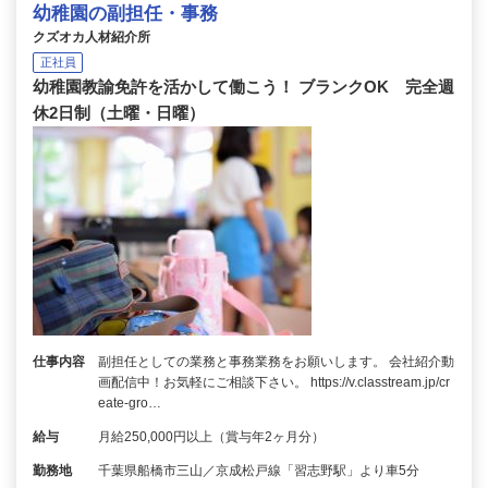
幼稚園の副担任・事務
クズオカ人材紹介所
正社員
幼稚園教諭免許を活かして働こう！ ブランクOK 完全週
休2日制（土曜・日曜）
仕事内容
副担任としての業務と事務業務をお願いします。 会社紹介動
画配信中！お気軽にご相談下さい。 https://v.classtream.jp/cr
eate-gro…
給与
月給250,000円以上（賞与年2ヶ月分）
勤務地
千葉県船橋市三山／京成松戸線「習志野駅」より車5分