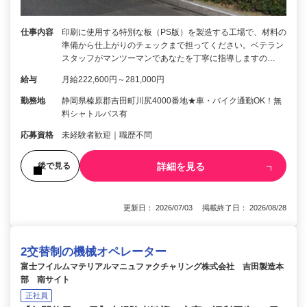
仕事内容
印刷に使用する特別な板（PS版）を製造する工場で、材料の
準備から仕上がりのチェックまで担ってください。ベテラン
スタッフがマンツーマンであなたを丁寧に指導しますの…
給与
月給222,600円～281,000円
勤務地
静岡県榛原郡吉田町川尻4000番地★車・バイク通勤OK！無
料シャトルバス有
応募資格
未経験者歓迎｜職歴不問
詳細を見る
後で見る
更新日： 2026/07/03 掲載終了日： 2026/08/28
2交替制の機械オペレーター
富士フイルムマテリアルマニュファクチャリング株式会社 吉田製造本
部 南サイト
正社員