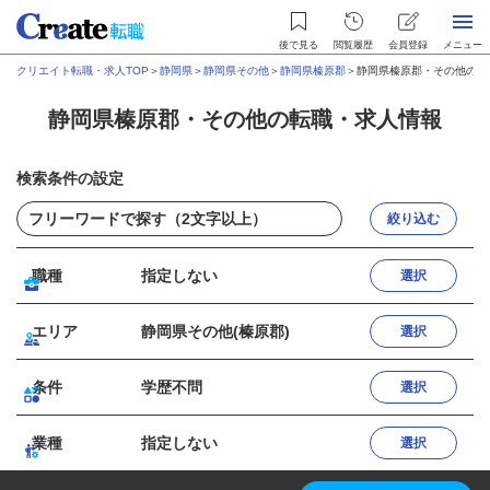
後で見る
閲覧履歴
会員登録
メニュー
クリエイト転職・求人TOP
＞
静岡県
＞
静岡県その他
＞
静岡県榛原郡
＞
静岡県榛原郡・その他の転
静岡県榛原郡・その他の転職・求人情報
検索条件の設定
絞り込む
職種
指定しない
選択
エリア
静岡県その他(榛原郡)
選択
条件
学歴不問
選択
業種
指定しない
選択