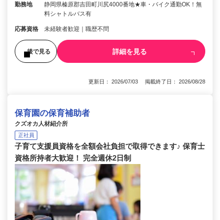
勤務地
静岡県榛原郡吉田町川尻4000番地★車・バイク通勤OK！無
料シャトルバス有
応募資格
未経験者歓迎｜職歴不問
詳細を見る
後で見る
更新日： 2026/07/03 掲載終了日： 2026/08/28
保育園の保育補助者
クズオカ人材紹介所
正社員
子育て支援員資格を全額会社負担で取得できます♪ 保育士
資格所持者大歓迎！ 完全週休2日制