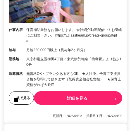
仕事内容
保育補助業務をお願いします。 会社紹介動画配信中！お気軽
にご相談下さい。 https://v.classtream.jp/create-group/#/pl
a…
給与
月給220,000円以上（賞与年2ヶ月分）
勤務地
東京都足立区梅田4丁目／東武伊勢崎線「梅島駅」より徒歩1
0分
応募資格
無資格OK・ブランクある方もOK ★入社後、子育て支援員
資格を取得して頂きます（取得費全額会社負担） ★保育士
資格がれば大歓迎
詳細を見る
後で見る
更新日： 2026/04/08 掲載終了日： 2027/04/02