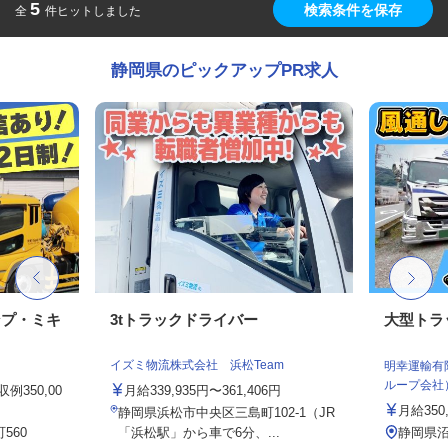
5
検索条件を保存
全
件ヒットしました
静岡県のピックアップPR求人
ンプ・ミキ
3tトラックドライバー
大型トラ
イズミ物流株式会社 浜松Team
明幸運輸有
ループ会社
例350,00
月給339,935円〜361,406円
月給350
静岡県浜松市中央区三島町102-1（JR
560
「浜松駅」から車で6分、...
静岡県沼