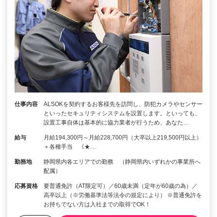
仕事内容
ALSOKを契約するお客様先を訪問し、防犯カメラやセンサー
といったセキュリティシステムを設置します。といっても、
設置工事自体は基本的に協力業者が行うため、あなた…
給与
月給194,300円～月給228,700円（大卒以上219,500円以上）
＋各種手当 《★…
勤務地
静岡県内各エリアでの勤務 （静岡県内いずれかの事業所へ
配属）
応募資格
要普通免許（AT限定可）／60歳未満（定年が60歳の為）／
高卒以上（※労働基準法等法令の規定により） ※普通免許を
お持ちでない方は入社までの取得でOK！