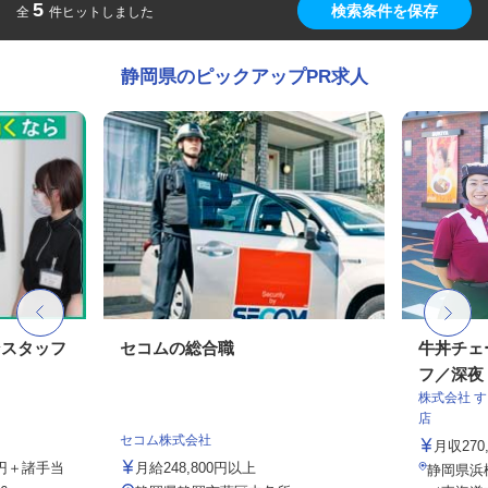
5
検索条件を保存
全
件ヒットしました
静岡県のピックアップPR求人
ンスタッフ
セコムの総合職
牛丼チェ
フ／深夜
株式会社 
店
セコム株式会社
月収27
00円＋諸手当
月給248,800円以上
静岡県浜松