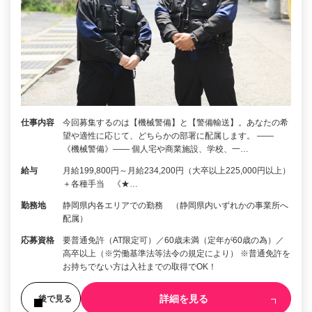
仕事内容
今回募集するのは【機械警備】と【警備輸送】。あなたの希
望や適性に応じて、どちらかの部署に配属します。 ――
《機械警備》―― 個人宅や商業施設、学校、一…
給与
月給199,800円～月給234,200円（大卒以上225,000円以上）
＋各種手当 《★…
勤務地
静岡県内各エリアでの勤務 （静岡県内いずれかの事業所へ
配属）
応募資格
要普通免許（AT限定可）／60歳未満（定年が60歳の為）／
高卒以上（※労働基準法等法令の規定により） ※普通免許を
お持ちでない方は入社までの取得でOK！
詳細を見る
後で見る