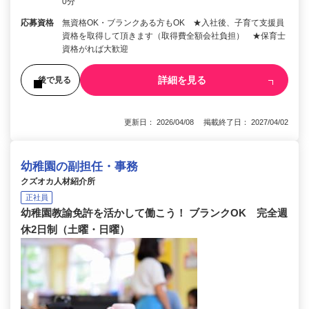
0分
応募資格
無資格OK・ブランクある方もOK ★入社後、子育て支援員
資格を取得して頂きます（取得費全額会社負担） ★保育士
資格がれば大歓迎
詳細を見る
後で見る
更新日： 2026/04/08 掲載終了日： 2027/04/02
幼稚園の副担任・事務
クズオカ人材紹介所
正社員
幼稚園教諭免許を活かして働こう！ ブランクOK 完全週
休2日制（土曜・日曜）