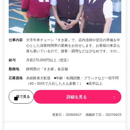
仕事内容
大手牛丼チェーン『すき家』で、店内清掃や翌日の準備を中
心とした深夜時間帯の業務をお任せします。お客様の来店も
落ち着いているので、接客・調理などは少なめです。その…
給与
月収270,000円以上（想定）
勤務地
静岡県の「すき家」各店舗
応募資格
未経験者大歓迎 ■年齢・転職回数・ブランクなど一切不問
（40～50代で入社した人も多数！） ■高卒以上
詳細を見る
後で見る
更新日： 2026/04/17 掲載終了日： 2027/04/23