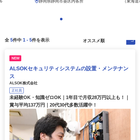
6
静岡県静岡市葵区内各所
（東海道
5
1
-
5
全
件中
件を表示
NEW
ALSOKセキュリティシステムの設置・メンテナン
ス
ALSOK株式会社
正社員
未経験OK・知識ゼロOK｜1年目で月収28万円以上も！｜
賞与平均137万円｜20代30代多数活躍中！