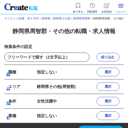
後で見る
閲覧履歴
会員登録
メニュー
クリエイト転職・求人TOP
＞
静岡県
＞
静岡県その他
＞
静岡県周智郡
＞
静岡県周智郡・その他の転
静岡県周智郡・その他の転職・求人情報
検索条件の設定
絞り込む
職種
指定しない
選択
エリア
静岡県その他(周智郡)
選択
条件
女性活躍中
選択
業種
指定しない
選択