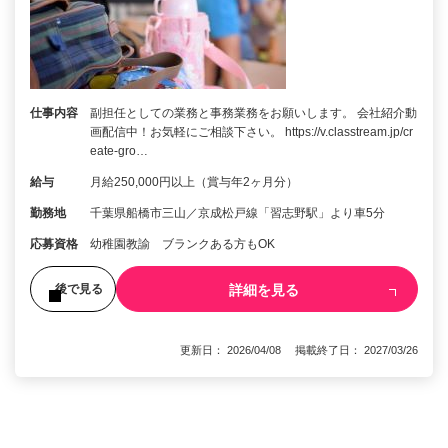
仕事内容
副担任としての業務と事務業務をお願いします。 会社紹介動
画配信中！お気軽にご相談下さい。 https://v.classtream.jp/cr
eate-gro…
給与
月給250,000円以上（賞与年2ヶ月分）
勤務地
千葉県船橋市三山／京成松戸線「習志野駅」より車5分
応募資格
幼稚園教諭 ブランクある方もOK
詳細を見る
後で見る
更新日： 2026/04/08 掲載終了日： 2027/03/26
1