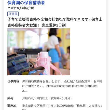
保育園の保育補助者
クズオカ人材紹介所
正社員
子育て支援員資格を全額会社負担で取得できます♪ 保育士
資格所持者大歓迎！ 完全週休2日制
仕事内容
保育補助業務をお願いします。 会社紹介動画配信中！お気軽
にご相談下さい。 https://v.classtream.jp/create-group/#/pl
a…
給与
月給220,000円以上（賞与年2ヶ月分）
勤務地
東京都足立区梅田4丁目／東武伊勢崎線「梅島駅」より徒歩1