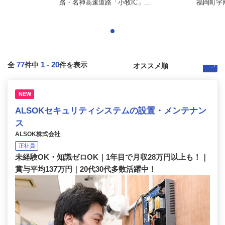
路・名神高速道路「小牧IC」...
福岡町字
77
1
-
20
全
件中
件を表示
NEW
ALSOKセキュリティシステムの設置・メンテナン
ス
ALSOK株式会社
正社員
未経験OK・知識ゼロOK｜1年目で月収28万円以上も！｜
賞与平均137万円｜20代30代多数活躍中！