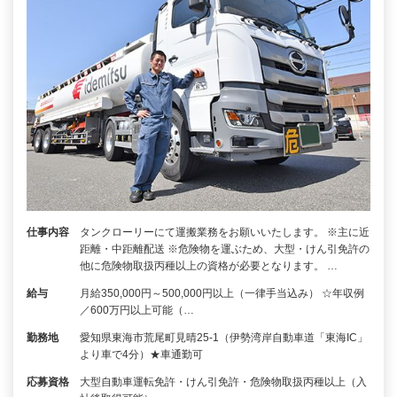
仕事内容
タンクローリーにて運搬業務をお願いいたします。 ※主に近
距離・中距離配送 ※危険物を運ぶため、大型・けん引免許の
他に危険物取扱丙種以上の資格が必要となります。 …
給与
月給350,000円～500,000円以上（一律手当込み） ☆年収例
／600万円以上可能（…
勤務地
愛知県東海市荒尾町見晴25-1（伊勢湾岸自動車道「東海IC」
より車で4分）★車通勤可
応募資格
大型自動車運転免許・けん引免許・危険物取扱丙種以上（入