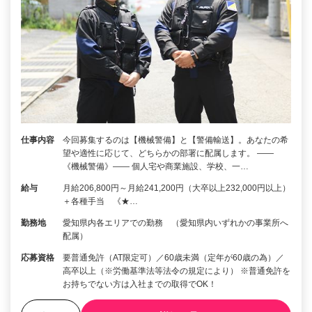
仕事内容
今回募集するのは【機械警備】と【警備輸送】。あなたの希
望や適性に応じて、どちらかの部署に配属します。 ――
《機械警備》―― 個人宅や商業施設、学校、一…
給与
月給206,800円～月給241,200円（大卒以上232,000円以上）
＋各種手当 《★…
勤務地
愛知県内各エリアでの勤務 （愛知県内いずれかの事業所へ
配属）
応募資格
要普通免許（AT限定可）／60歳未満（定年が60歳の為）／
高卒以上（※労働基準法等法令の規定により） ※普通免許を
お持ちでない方は入社までの取得でOK！