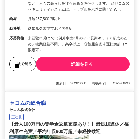
など、人々の暮らしを守る業務をお任せします。 ◎セコムの
セキュリティシステムは、トラブルを未然に防ぐため…
給与
月給257,500円以上
勤務地
愛知県名古屋市北区内各所
応募資格
未経験39歳まで（例外事由3号のイ／長期キャリア形成のた
め／職業経験不問）、高卒以上 ◎普通自動車運転免許（AT
限定可）
詳細を見る
後で見る
更新日： 2026/06/15 掲載終了日： 2027/06/30
セコムの総合職
セコム株式会社
正社員
【最大100万円の奨学金返還支援あり！】最長10連休／福
利厚生充実／平均年収600万超／未経験歓迎