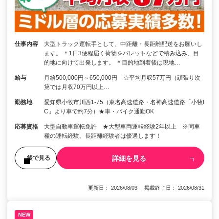
仕事内容
大型トラック運転手として、中距離・長距離配送をお願いし
ます。 ＊1日3便程届く荷物をパレットなどで積み込み、目
的地に向けて出発します。 ＊目的地到着後は現地…
給与
月給500,000円～650,000円 ☆平均月収57万円（頑張り次
第では月収70万円以上…
勤務地
愛知県小牧市川西1-75（東名高速道路・名神高速道路「小牧I
C」より車で約7分）★車・バイク通勤OK
応募資格
大型自動車運転免許 ★大型車両運転経験2年以上 ※同車
種の運転経験、長距離経験者は優遇します！
詳細を見る
後で見る
更新日： 2026/08/03 掲載終了日： 2026/08/31
NEW