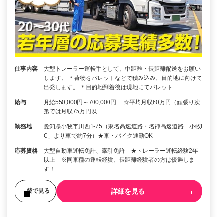
仕事内容
大型トレーラー運転手として、中距離・長距離配送をお願い
します。 ＊荷物をパレットなどで積み込み、目的地に向けて
出発します。 ＊目的地到着後は現地にてパレット…
給与
月給550,000円～700,000円 ☆平均月収60万円（頑張り次
第では月収75万円以…
勤務地
愛知県小牧市川西1-75（東名高速道路・名神高速道路「小牧I
C」より車で約7分）★車・バイク通勤OK
応募資格
大型自動車運転免許、牽引免許 ★トレーラー運転経験2年
以上 ※同車種の運転経験、長距離経験者の方は優遇しま
す！
詳細を見る
後で見る