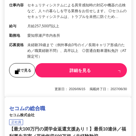
仕事内容
セキュリティシステムによる異常感知時の対応や機器の点検
など、人々の暮らしを守る業務をお任せします。 ◎セコムの
セキュリティシステムは、トラブルを未然に防ぐため…
給与
月給257,500円以上
勤務地
愛知県瀬戸市内各所
応募資格
未経験39歳まで（例外事由3号のイ／長期キャリア形成のた
め／職業経験不問）、高卒以上 ◎普通自動車運転免許（AT
限定可）
詳細を見る
後で見る
更新日： 2026/06/15 掲載終了日： 2027/06/30
セコムの総合職
セコム株式会社
正社員
【最大100万円の奨学金返還支援あり！】最長10連休／福