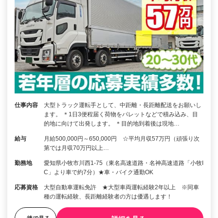
仕事内容
大型トラック運転手として、中距離・長距離配送をお願いし
ます。 ＊1日3便程届く荷物をパレットなどで積み込み、目
的地に向けて出発します。 ＊目的地到着後は現地…
給与
月給500,000円～650,000円 ☆平均月収57万円（頑張り次
第では月収70万円以上…
勤務地
愛知県小牧市川西1-75（東名高速道路・名神高速道路「小牧I
C」より車で約7分）★車・バイク通勤OK
応募資格
大型自動車運転免許 ★大型車両運転経験2年以上 ※同車
種の運転経験、長距離経験者の方は優遇します！