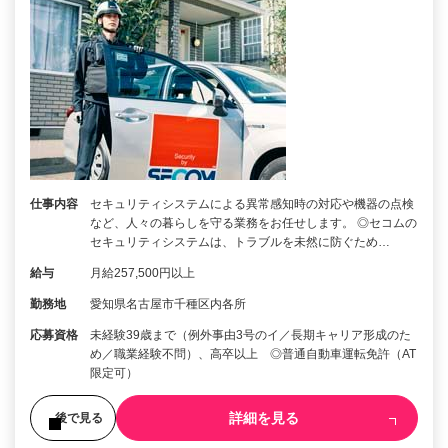
仕事内容
セキュリティシステムによる異常感知時の対応や機器の点検
など、人々の暮らしを守る業務をお任せします。 ◎セコムの
セキュリティシステムは、トラブルを未然に防ぐため…
給与
月給257,500円以上
勤務地
愛知県名古屋市千種区内各所
応募資格
未経験39歳まで（例外事由3号のイ／長期キャリア形成のた
め／職業経験不問）、高卒以上 ◎普通自動車運転免許（AT
限定可）
詳細を見る
後で見る