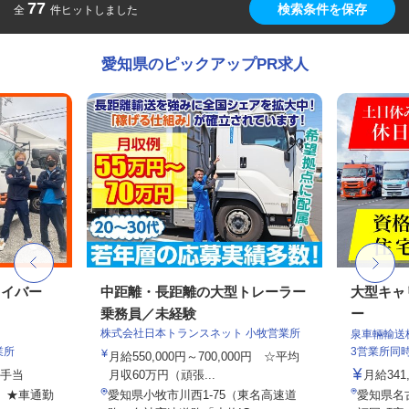
77
検索条件を保存
全
件ヒットしました
愛知県のピックアップPR求人
ライバー
中距離・長距離の大型トレーラー
大型キャ
乗務員／未経験
ー
株式会社日本トランスネット 小牧営業所
泉車輛輸送
業所
3営業所同
月給550,000円～700,000円 ☆平均
種手当
月収60万円（頑張...
月給341,
7 ★車通勤
愛知県小牧市川西1-75（東名高速道
愛知県名