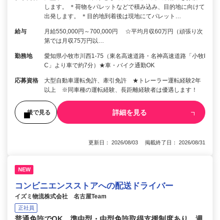
します。 ＊荷物をパレットなどで積み込み、目的地に向けて
出発します。 ＊目的地到着後は現地にてパレット…
給与
月給550,000円～700,000円 ☆平均月収60万円（頑張り次
第では月収75万円以…
勤務地
愛知県小牧市川西1-75（東名高速道路・名神高速道路「小牧I
C」より車で約7分）★車・バイク通勤OK
応募資格
大型自動車運転免許、牽引免許 ★トレーラー運転経験2年
以上 ※同車種の運転経験、長距離経験者は優遇します！
詳細を見る
後で見る
更新日： 2026/08/03 掲載終了日： 2026/08/31
NEW
コンビニエンスストアへの配送ドライバー
イズミ物流株式会社 名古屋Team
正社員
普通免許でOK、準中型・中型免許取得支援制度あり。週