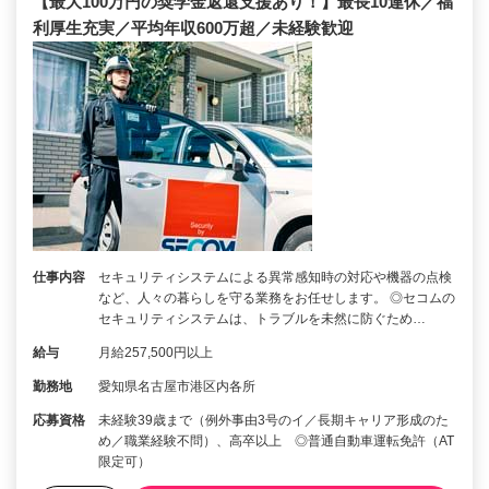
【最大100万円の奨学金返還支援あり！】最長10連休／福
利厚生充実／平均年収600万超／未経験歓迎
仕事内容
セキュリティシステムによる異常感知時の対応や機器の点検
など、人々の暮らしを守る業務をお任せします。 ◎セコムの
セキュリティシステムは、トラブルを未然に防ぐため…
給与
月給257,500円以上
勤務地
愛知県名古屋市港区内各所
応募資格
未経験39歳まで（例外事由3号のイ／長期キャリア形成のた
め／職業経験不問）、高卒以上 ◎普通自動車運転免許（AT
限定可）