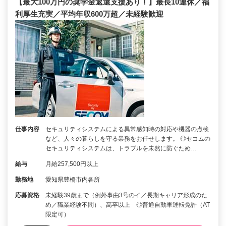
【最大100万円の奨学金返還支援あり！】最長10連休／福
利厚生充実／平均年収600万超／未経験歓迎
仕事内容
セキュリティシステムによる異常感知時の対応や機器の点検
など、人々の暮らしを守る業務をお任せします。 ◎セコムの
セキュリティシステムは、トラブルを未然に防ぐため…
給与
月給257,500円以上
勤務地
愛知県豊橋市内各所
応募資格
未経験39歳まで（例外事由3号のイ／長期キャリア形成のた
め／職業経験不問）、高卒以上 ◎普通自動車運転免許（AT
限定可）