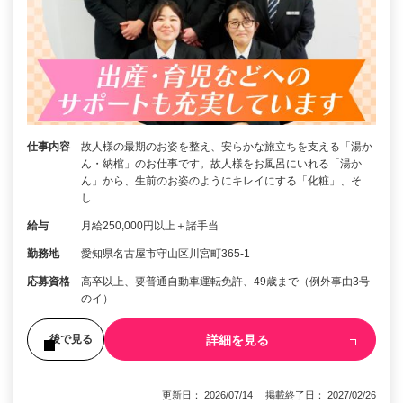
仕事内容
故人様の最期のお姿を整え、安らかな旅立ちを支える「湯か
ん・納棺」のお仕事です。故人様をお風呂にいれる「湯か
ん」から、生前のお姿のようにキレイにする「化粧」、そ
し…
給与
月給250,000円以上＋諸手当
勤務地
愛知県名古屋市守山区川宮町365-1
応募資格
高卒以上、要普通自動車運転免許、49歳まで（例外事由3号
のイ）
詳細を見る
後で見る
更新日： 2026/07/14 掲載終了日： 2027/02/26