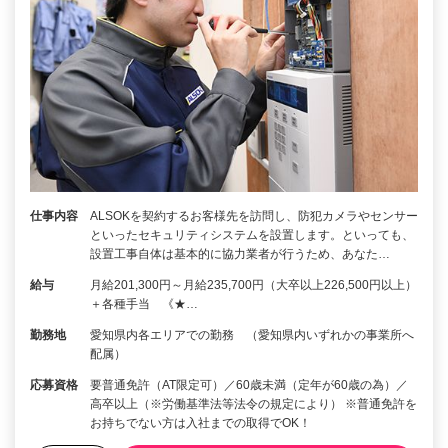
仕事内容
ALSOKを契約するお客様先を訪問し、防犯カメラやセンサー
といったセキュリティシステムを設置します。といっても、
設置工事自体は基本的に協力業者が行うため、あなた…
給与
月給201,300円～月給235,700円（大卒以上226,500円以上）
＋各種手当 《★…
勤務地
愛知県内各エリアでの勤務 （愛知県内いずれかの事業所へ
配属）
応募資格
要普通免許（AT限定可）／60歳未満（定年が60歳の為）／
高卒以上（※労働基準法等法令の規定により） ※普通免許を
お持ちでない方は入社までの取得でOK！