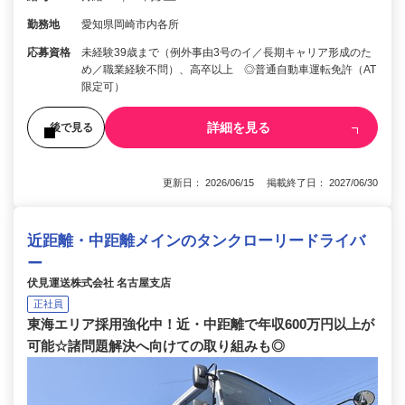
勤務地
愛知県岡崎市内各所
応募資格
未経験39歳まで（例外事由3号のイ／長期キャリア形成のた
め／職業経験不問）、高卒以上 ◎普通自動車運転免許（AT
限定可）
詳細を見る
後で見る
更新日： 2026/06/15 掲載終了日： 2027/06/30
近距離・中距離メインのタンクローリードライバ
ー
伏見運送株式会社 名古屋支店
正社員
東海エリア採用強化中！近・中距離で年収600万円以上が
可能☆諸問題解決へ向けての取り組みも◎