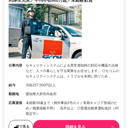
利厚生充実／平均年収600万超／未経験歓迎
仕事内容
セキュリティシステムによる異常感知時の対応や機器の点検
など、人々の暮らしを守る業務をお任せします。 ◎セコムの
セキュリティシステムは、トラブルを未然に防ぐため…
給与
月給257,500円以上
勤務地
愛知県大府市内各所
応募資格
未経験39歳まで（例外事由3号のイ／長期キャリア形成のた
め／職業経験不問）、高卒以上 ◎普通自動車運転免許（AT
限定可）
詳細を見る
後で見る