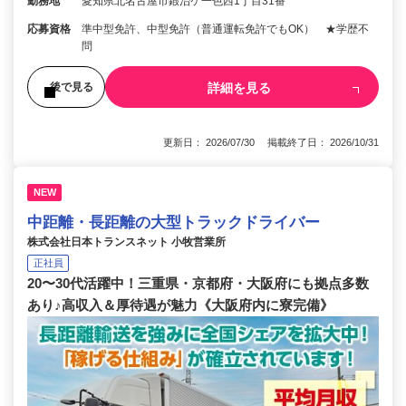
勤務地
愛知県北名古屋市鍜治ケ一色西1丁目31番
応募資格
準中型免許、中型免許（普通運転免許でもOK） ★学歴不
問
詳細を見る
後で見る
更新日： 2026/07/30 掲載終了日： 2026/10/31
NEW
中距離・長距離の大型トラックドライバー
株式会社日本トランスネット 小牧営業所
正社員
20〜30代活躍中！三重県・京都府・大阪府にも拠点多数
あり♪高収入＆厚待遇が魅力《大阪府内に寮完備》