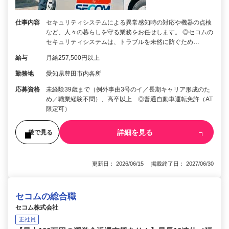
仕事内容
セキュリティシステムによる異常感知時の対応や機器の点検
など、人々の暮らしを守る業務をお任せします。 ◎セコムの
セキュリティシステムは、トラブルを未然に防ぐため…
給与
月給257,500円以上
勤務地
愛知県豊田市内各所
応募資格
未経験39歳まで（例外事由3号のイ／長期キャリア形成のた
め／職業経験不問）、高卒以上 ◎普通自動車運転免許（AT
限定可）
詳細を見る
後で見る
更新日： 2026/06/15 掲載終了日： 2027/06/30
セコムの総合職
セコム株式会社
正社員