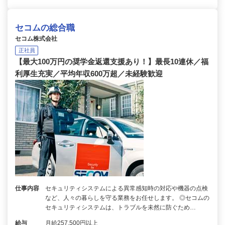
セコムの総合職
セコム株式会社
正社員
【最大100万円の奨学金返還支援あり！】最長10連休／福
利厚生充実／平均年収600万超／未経験歓迎
仕事内容
セキュリティシステムによる異常感知時の対応や機器の点検
など、人々の暮らしを守る業務をお任せします。 ◎セコムの
セキュリティシステムは、トラブルを未然に防ぐため…
給与
月給257,500円以上