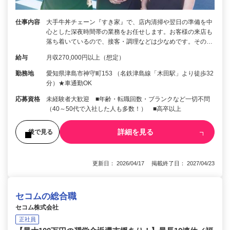
仕事内容
大手牛丼チェーン『すき家』で、店内清掃や翌日の準備を中
心とした深夜時間帯の業務をお任せします。お客様の来店も
落ち着いているので、接客・調理などは少なめです。その…
給与
月収270,000円以上（想定）
勤務地
愛知県津島市神守町153 （名鉄津島線「木田駅」より徒歩32
分）★車通勤OK
応募資格
未経験者大歓迎 ■年齢・転職回数・ブランクなど一切不問
（40～50代で入社した人も多数！） ■高卒以上
詳細を見る
後で見る
更新日： 2026/04/17 掲載終了日： 2027/04/23
セコムの総合職
セコム株式会社
正社員