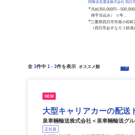
株式会社日本トランスネット 桑名営業
所
関東伏見運送株式会社 四
月給550,000円～700,000円 ☆平
月給350,000円～500,
均月収60万円（頑...
律手当込み） ☆年...
三重県桑名市大字芳字クタラギ（三
三重県四日市市南小松町26
重県立桑名工業高校南側） ★車・...
（四日市あすなろう鉄道内
全
3
件中
1
-
3
件を表示
NEW
大型キャリアカーの配送
泉車輛輸送株式会社＜泉車輛輸送グ