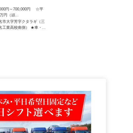
日本トランスネット 桑名営業
関東伏見運送株式会社 四日市営業所
0,000円～700,000円 ☆平
月給350,000円～500,000円以上（一
0万円（頑...
律手当込み） ☆年...
桑名市大字芳字クタラギ（三
三重県四日市市南小松町2670-13
桑名工業高校南側） ★車・...
（四日市あすなろう鉄道内部線...