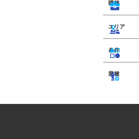
職種
エリア
条件
業種