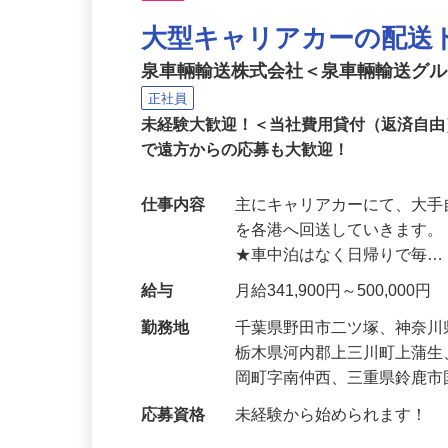
NEW
大型キャリアカーの配送
泉車輛輸送株式会社＜泉車輛輸送グ
正社員
未経験大歓迎！＜当社費用貸付（返済自
で遠方からの応募も大歓迎！
仕事内容
主にキャリアカーにて、大
を各港へ回送していきます。
★車中泊はなく日帰りで毎
給与
月給341,900円～500,000円
勤務地
千葉県野田市二ツ塚、神奈
栃木県河内郡上三川町上蒲
岡町字南仲西、三重県鈴鹿