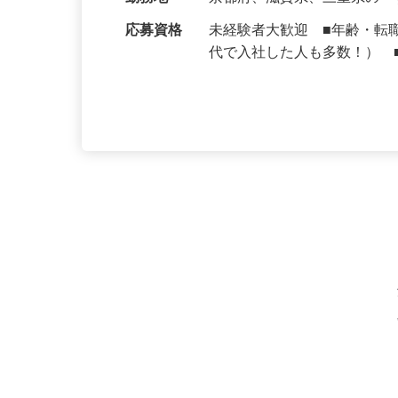
給与
月収270,000円以上（想定）
勤務地
京都府、滋賀県、三重県の
応募資格
未経験者大歓迎 ■年齢・転
代で入社した人も多数！） 