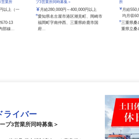
泉車輛輸送株式会社＜泉車輛輸送グルー
株式会社
日市営業所
プ3営業所同時募集＞
所
000円以上（一
月給280,000円～400,000円以上
月給55
均月収6
愛知県名古屋市港区潮見町、岡崎市
70-13
福岡町字南仲西、三重県鈴鹿市国
三重県
部線...
府...
重県立
ドライバー
ループ3営業所同時募集＞