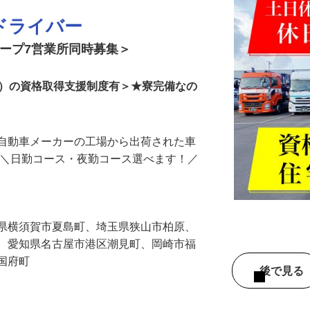
ドライバー
ループ7営業所同時募集＞
由）の資格取得支援制度有＞★寮完備なの
手自動車メーカーの工場から出荷された車
 ＼日勤コース・夜勤コース選べます！／
…
川県横須賀市夏島町、埼玉県狭山市柏原、
生、愛知県名古屋市港区潮見町、岡崎市福
市国府町
後で見