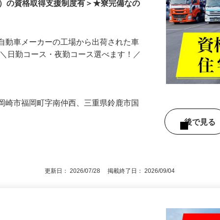
由）の資格取得支援制度有＞★寮完備なの
手自動車メーカーの工場から出荷された車
 ＼日勤コース・夜勤コース選べます！／
…
、岡崎市福岡町字南仲西、三重県鈴鹿市国
後で見
更新日： 2026/07/28 掲載終了日： 2026/09/04