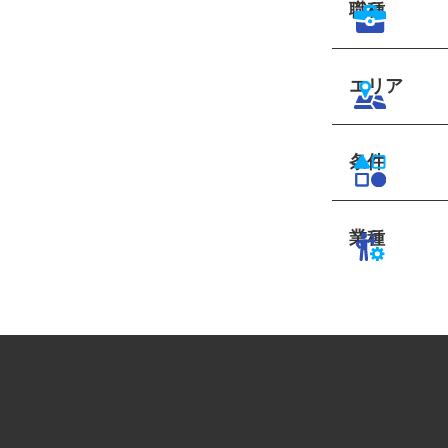
職種
エリア
条件
業種