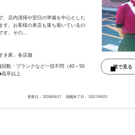
アル確立｜平均年齢49.1歳｜最大9連休
』で、店内清掃や翌日の準備を中心とした
します。お客様の来店も落ち着いているの
めです。その…
「すき家」各店舗
職回数・ブランクなど一切不問（40～50
後で見
■高卒以上
更新日： 2026/04/17 掲載終了日： 2027/04/23