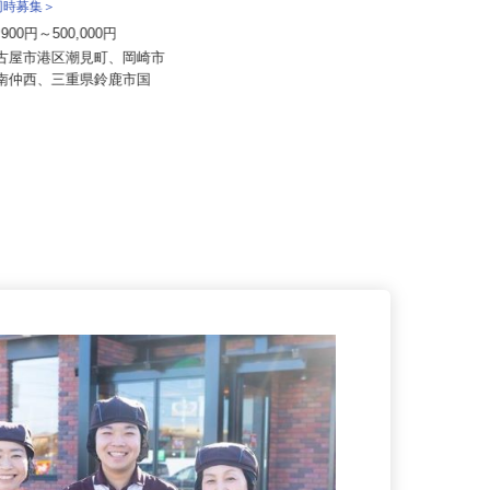
送株式会社＜泉車輛輸送グルー
株式会社日本トランスネット 桑名営業
所同時募集＞
所
1,900円～500,000円
月給550,000円～700,000円 ☆平
均月収60万円（頑...
名古屋市港区潮見町、岡崎市
字南仲西、三重県鈴鹿市国
三重県桑名市大字芳字クタラギ（三
重県立桑名工業高校南側） ★車・...