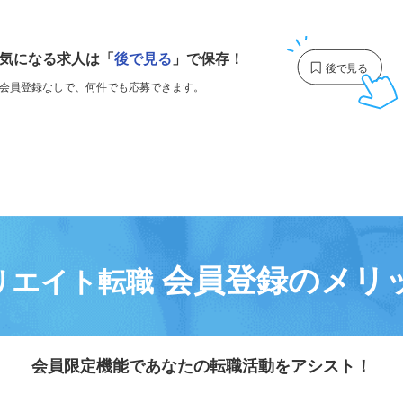
1
気になる求人は
「
後で見る
」で保存！
会員登録なしで、
何件でも応募できます。
会員登録のメリ
リエイト転職