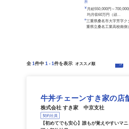
泉車輛輸送株式会社＜泉車輛輸送グルー
株式会社日本トランスネッ
プ3営業所同時募集＞
所
月給341,900円～500,000円
月給550,000円～700,
均月収60万円（頑...
愛知県名古屋市港区潮見町、岡崎市
福岡町字南仲西、三重県鈴鹿市国
三重県桑名市大字芳字
府...
重県立桑名工業高校南側）
全
1
件中
1
-
1
件を表示
牛丼チェーンすき家の店
株式会社 すき家 中京支社
契約社員