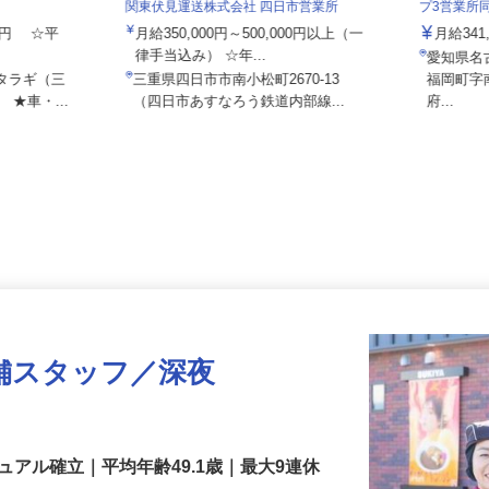
ト 桑名営業
泉車輛輸
関東伏見運送株式会社 四日市営業所
プ3営業
000円 ☆平
月給350,000円～500,000円以上（一
月給34
律手当込み） ☆年...
愛知県
クタラギ（三
三重県四日市市南小松町2670-13
福岡町
 ★車・...
（四日市あすなろう鉄道内部線...
府...
舗スタッフ／深夜