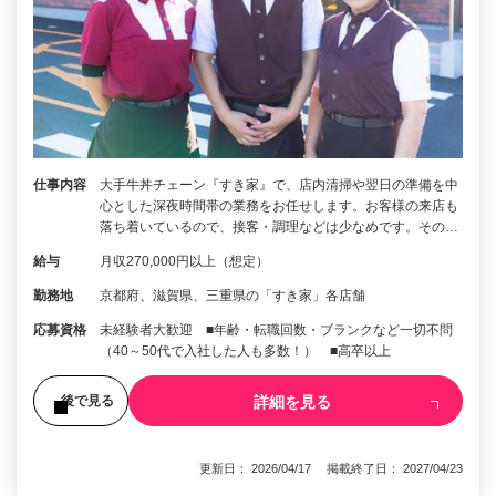
仕事内容
大手牛丼チェーン『すき家』で、店内清掃や翌日の準備を中
心とした深夜時間帯の業務をお任せします。お客様の来店も
落ち着いているので、接客・調理などは少なめです。その…
給与
月収270,000円以上（想定）
勤務地
京都府、滋賀県、三重県の「すき家」各店舗
応募資格
未経験者大歓迎 ■年齢・転職回数・ブランクなど一切不問
（40～50代で入社した人も多数！） ■高卒以上
詳細を見る
後で見る
更新日： 2026/04/17 掲載終了日： 2027/04/23