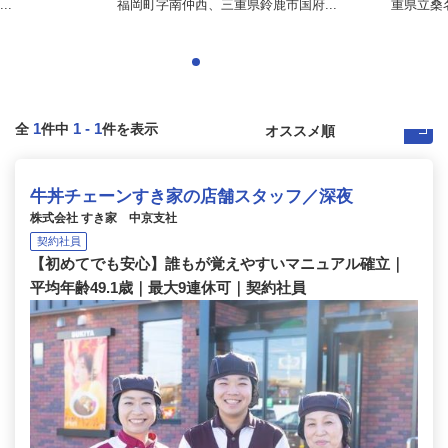
..
福岡町字南仲西、三重県鈴鹿市国府...
重県立桑名
1
1
-
1
全
件中
件を表示
牛丼チェーンすき家の店舗スタッフ／深夜
株式会社 すき家 中京支社
契約社員
【初めてでも安心】誰もが覚えやすいマニュアル確立｜
平均年齢49.1歳｜最大9連休可｜契約社員