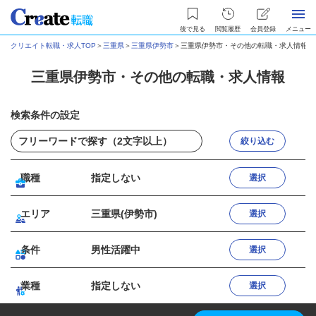
後で見る
閲覧履歴
会員登録
メニュー
クリエイト転職・求人TOP
＞
三重県
＞
三重県伊勢市
＞
三重県伊勢市・その他の転職・求人情報
三重県伊勢市・その他の転職・求人情報
検索条件の設定
絞り込む
職種
指定しない
選択
エリア
三重県(伊勢市)
選択
条件
男性活躍中
選択
業種
指定しない
選択