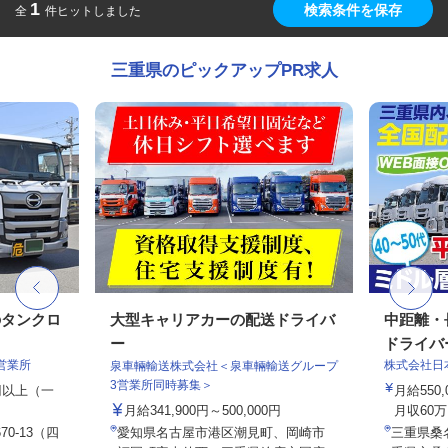
1
検索条件を保存
全
件ヒットしました
三重県のピックアップPR求人
のタンクロ
大型キャリアカーの配送ドライバ
中距離・
ー
ドライバ
営業所
株式会社日
泉車輛輸送株式会社＜泉車輛輸送グループ
3営業所同時募集＞
0円以上（一
月給550
月給341,900円～500,000円
月収60万
0-13（四
愛知県名古屋市港区潮見町、岡崎市
三重県桑