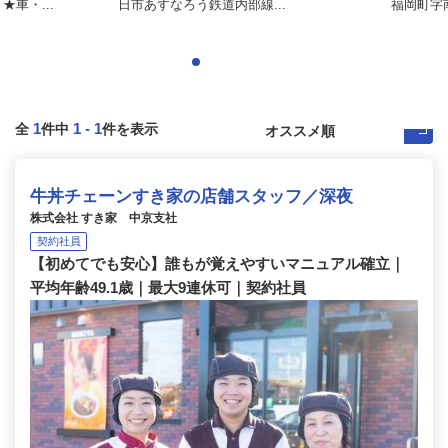
車・...
日市あすなろう鉄道内部線...
福岡町字
1
1
-
1
全
件中
件を表示
牛丼チェーンすき家の店舗スタッフ／深夜
株式会社 すき家 中京支社
契約社員
【初めてでも安心】誰もが覚えやすいマニュアル確立｜
平均年齢49.1歳｜最大9連休可｜契約社員