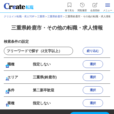
後で見る
閲覧履歴
会員登録
メニュー
クリエイト転職・求人TOP
＞
三重県
＞
三重県鈴鹿市
＞
三重県鈴鹿市・その他の転職・求人情報
三重県鈴鹿市・その他の転職・求人情報
検索条件の設定
絞り込む
職種
指定しない
選択
エリア
三重県(鈴鹿市)
選択
条件
第二新卒歓迎
選択
業種
指定しない
選択