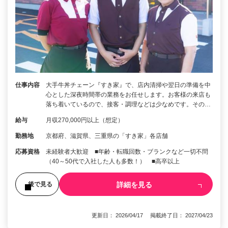
仕事内容
大手牛丼チェーン『すき家』で、店内清掃や翌日の準備を中
心とした深夜時間帯の業務をお任せします。お客様の来店も
落ち着いているので、接客・調理などは少なめです。その…
給与
月収270,000円以上（想定）
勤務地
京都府、滋賀県、三重県の「すき家」各店舗
応募資格
未経験者大歓迎 ■年齢・転職回数・ブランクなど一切不問
（40～50代で入社した人も多数！） ■高卒以上
詳細を見る
後で見る
更新日： 2026/04/17 掲載終了日： 2027/04/23