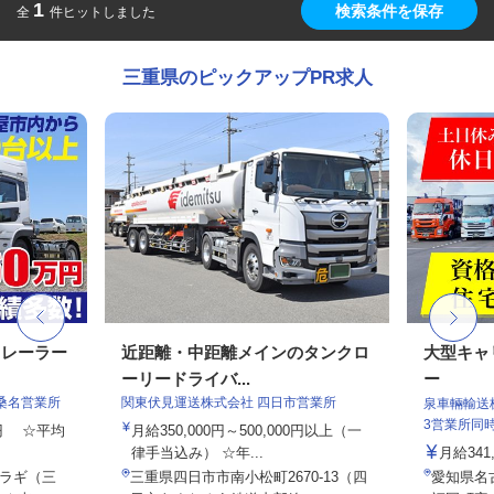
1
検索条件を保存
全
件ヒットしました
三重県のピックアップPR求人
トレーラー
近距離・中距離メインのタンクロ
大型キャ
ーリードライバ...
ー
桑名営業所
関東伏見運送株式会社 四日市営業所
泉車輛輸送
3営業所同
00円 ☆平均
月給350,000円～500,000円以上（一
律手当込み） ☆年...
月給341,
ラギ（三
三重県四日市市南小松町2670-13（四
愛知県名