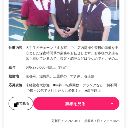
仕事内容
大手牛丼チェーン『すき家』で、店内清掃や翌日の準備を中
心とした深夜時間帯の業務をお任せします。お客様の来店も
落ち着いているので、接客・調理などは少なめです。その…
給与
月収270,000円以上（想定）
勤務地
京都府、滋賀県、三重県の「すき家」各店舗
応募資格
未経験者大歓迎 ■年齢・転職回数・ブランクなど一切不問
（40～50代で入社した人も多数！） ■高卒以上
詳細を見る
後で見る
更新日： 2026/04/17 掲載終了日： 2027/04/23