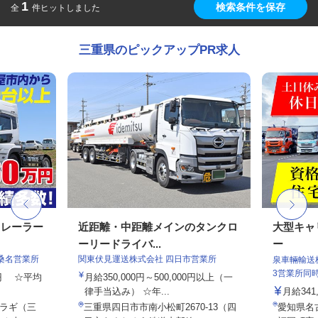
1
検索条件を保存
全
件ヒットしました
三重県のピックアップPR求人
トレーラー
近距離・中距離メインのタンクロ
大型キャ
ーリードライバ...
ー
桑名営業所
関東伏見運送株式会社 四日市営業所
泉車輛輸送
3営業所同
00円 ☆平均
月給350,000円～500,000円以上（一
律手当込み） ☆年...
月給341,
ラギ（三
三重県四日市市南小松町2670-13（四
愛知県名