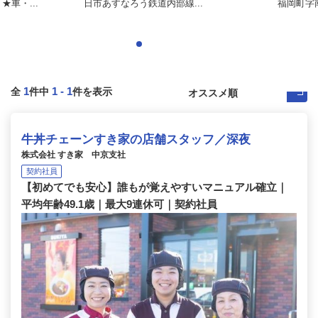
車・...
日市あすなろう鉄道内部線...
福岡町字
1
1
-
1
全
件中
件を表示
牛丼チェーンすき家の店舗スタッフ／深夜
株式会社 すき家 中京支社
契約社員
【初めてでも安心】誰もが覚えやすいマニュアル確立｜
平均年齢49.1歳｜最大9連休可｜契約社員