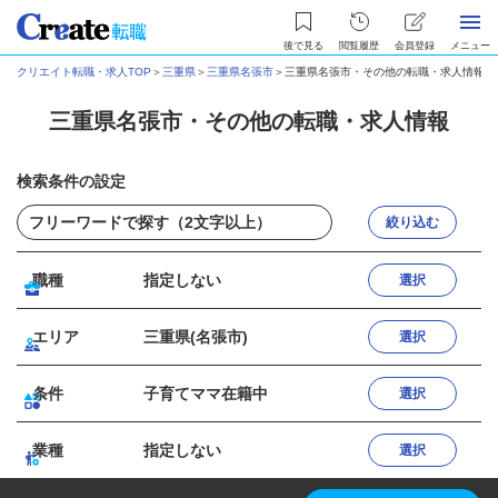
後で見る
閲覧履歴
会員登録
メニュー
クリエイト転職・求人TOP
＞
三重県
＞
三重県名張市
＞
三重県名張市・その他の転職・求人情報
三重県名張市・その他の転職・求人情報
検索条件の設定
絞り込む
職種
指定しない
選択
エリア
三重県(名張市)
選択
条件
子育てママ在籍中
選択
業種
指定しない
選択