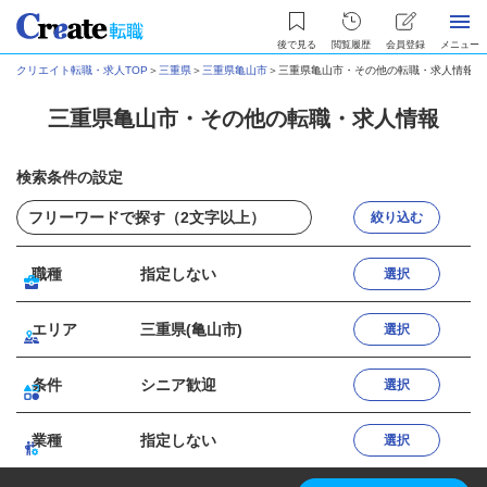
後で見る
閲覧履歴
会員登録
メニュー
クリエイト転職・求人TOP
＞
三重県
＞
三重県亀山市
＞
三重県亀山市・その他の転職・求人情報
三重県亀山市・その他の転職・求人情報
検索条件の設定
絞り込む
職種
指定しない
選択
エリア
三重県(亀山市)
選択
条件
シニア歓迎
選択
業種
指定しない
選択