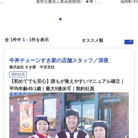
..
重県立桑名工業高校南側） ★車・...
福岡町字
1
1
-
1
全
件中
件を表示
牛丼チェーンすき家の店舗スタッフ／深夜
株式会社 すき家 中京支社
契約社員
【初めてでも安心】誰もが覚えやすいマニュアル確立｜
平均年齢49.1歳｜最大9連休可｜契約社員