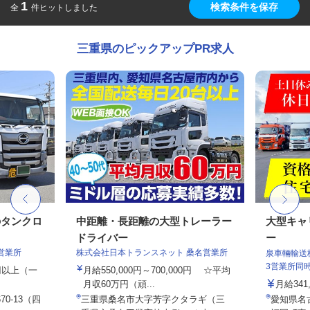
1
検索条件を保存
全
件ヒットしました
三重県のピックアップPR求人
のタンクロ
中距離・長距離の大型トレーラー
大型キャ
ドライバー
ー
営業所
株式会社日本トランスネット 桑名営業所
泉車輛輸送
3営業所同
0円以上（一
月給550,000円～700,000円 ☆平均
月収60万円（頑...
月給341,
0-13（四
三重県桑名市大字芳字クタラギ（三
愛知県名