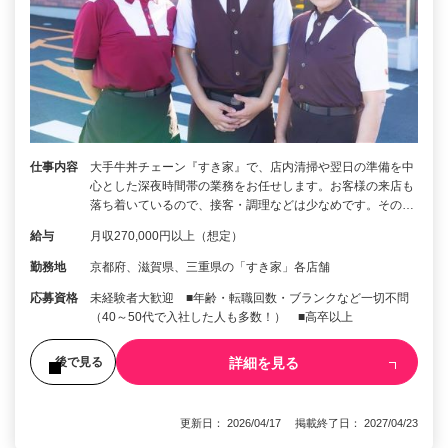
仕事内容
大手牛丼チェーン『すき家』で、店内清掃や翌日の準備を中
心とした深夜時間帯の業務をお任せします。お客様の来店も
落ち着いているので、接客・調理などは少なめです。その…
給与
月収270,000円以上（想定）
勤務地
京都府、滋賀県、三重県の「すき家」各店舗
応募資格
未経験者大歓迎 ■年齢・転職回数・ブランクなど一切不問
（40～50代で入社した人も多数！） ■高卒以上
詳細を見る
後で見る
更新日： 2026/04/17 掲載終了日： 2027/04/23