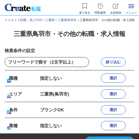
後で見る
閲覧履歴
会員登録
メニュー
クリエイト転職・求人TOP
＞
三重県
＞
三重県鳥羽市
＞
三重県鳥羽市・その他の転職・求人情報
三重県鳥羽市・その他の転職・求人情報
検索条件の設定
絞り込む
職種
指定しない
選択
エリア
三重県(鳥羽市)
選択
条件
ブランクOK
選択
業種
指定しない
選択