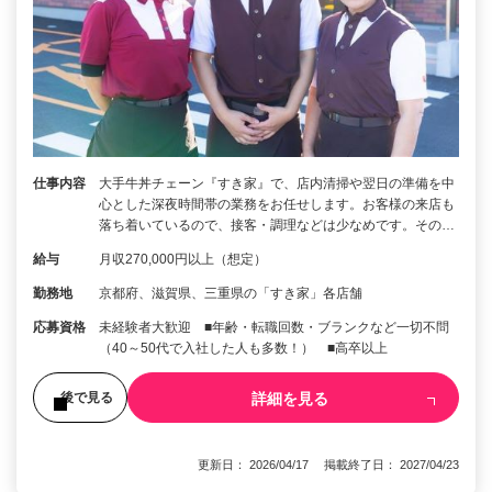
仕事内容
大手牛丼チェーン『すき家』で、店内清掃や翌日の準備を中
心とした深夜時間帯の業務をお任せします。お客様の来店も
落ち着いているので、接客・調理などは少なめです。その…
給与
月収270,000円以上（想定）
勤務地
京都府、滋賀県、三重県の「すき家」各店舗
応募資格
未経験者大歓迎 ■年齢・転職回数・ブランクなど一切不問
（40～50代で入社した人も多数！） ■高卒以上
詳細を見る
後で見る
更新日： 2026/04/17 掲載終了日： 2027/04/23