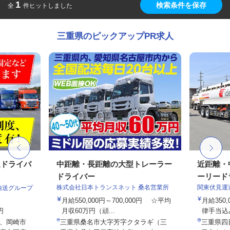
1
検索条件を保存
全
件ヒットしました
三重県のピックアップPR求人
送ドライバ
中距離・長距離の大型トレーラー
近距離・
ドライバー
ーリードラ
株式会社日本トランスネット 桑名営業所
関東伏見運
輸送グループ
月給550,000円～700,000円 ☆平均
月給350,
円
月収60万円（頑...
律手当込み
、岡崎市
三重県桑名市大字芳字クタラギ（三
三重県四日