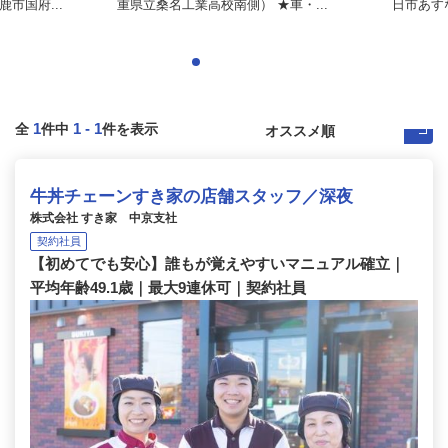
市国府...
重県立桑名工業高校南側） ★車・...
日市あす
1
1
-
1
全
件中
件を表示
牛丼チェーンすき家の店舗スタッフ／深夜
株式会社 すき家 中京支社
契約社員
【初めてでも安心】誰もが覚えやすいマニュアル確立｜
平均年齢49.1歳｜最大9連休可｜契約社員