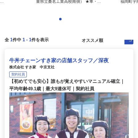
..
重県立桑名工業高校南側） ★車・...
福岡町字
1
1
-
1
全
件中
件を表示
牛丼チェーンすき家の店舗スタッフ／深夜
株式会社 すき家 中京支社
契約社員
【初めてでも安心】誰もが覚えやすいマニュアル確立｜
平均年齢49.1歳｜最大9連休可｜契約社員