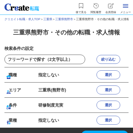
後で見る
閲覧履歴
会員登録
メニュー
クリエイト転職・求人TOP
＞
三重県
＞
三重県熊野市
＞
三重県熊野市・その他の転職・求人情報
三重県熊野市・その他の転職・求人情報
検索条件の設定
絞り込む
職種
指定しない
選択
エリア
三重県(熊野市)
選択
条件
研修制度充実
選択
業種
指定しない
選択