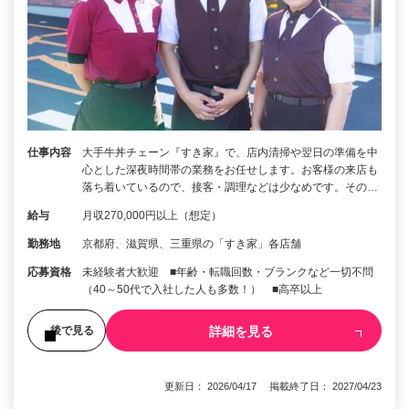
仕事内容
大手牛丼チェーン『すき家』で、店内清掃や翌日の準備を中
心とした深夜時間帯の業務をお任せします。お客様の来店も
落ち着いているので、接客・調理などは少なめです。その…
給与
月収270,000円以上（想定）
勤務地
京都府、滋賀県、三重県の「すき家」各店舗
応募資格
未経験者大歓迎 ■年齢・転職回数・ブランクなど一切不問
（40～50代で入社した人も多数！） ■高卒以上
詳細を見る
後で見る
更新日： 2026/04/17 掲載終了日： 2027/04/23