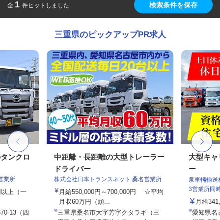
1
検索条件を保存
全
件ヒットしました
三重県のピックアップPR求人
のタンクロ
中距離・長距離の大型トレーラー
大型キャ
ドライバー
ー
営業所
株式会社日本トランスネット 桑名営業所
泉車輛輸送
3営業所同
0円以上（一
月給550,000円～700,000円 ☆平均
月収60万円（頑...
月給341,
0-13（四
三重県桑名市大字芳字クタラギ（三
愛知県名