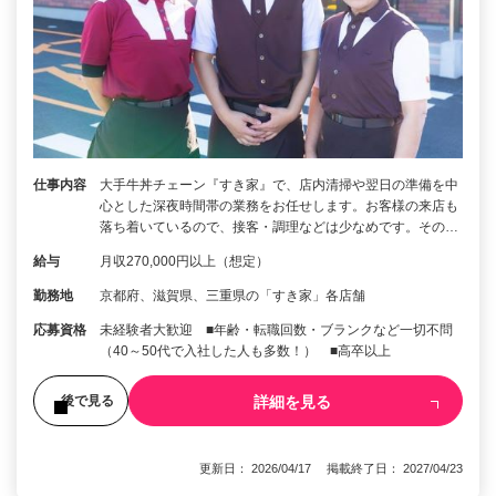
仕事内容
大手牛丼チェーン『すき家』で、店内清掃や翌日の準備を中
心とした深夜時間帯の業務をお任せします。お客様の来店も
落ち着いているので、接客・調理などは少なめです。その…
給与
月収270,000円以上（想定）
勤務地
京都府、滋賀県、三重県の「すき家」各店舗
応募資格
未経験者大歓迎 ■年齢・転職回数・ブランクなど一切不問
（40～50代で入社した人も多数！） ■高卒以上
詳細を見る
後で見る
更新日： 2026/04/17 掲載終了日： 2027/04/23