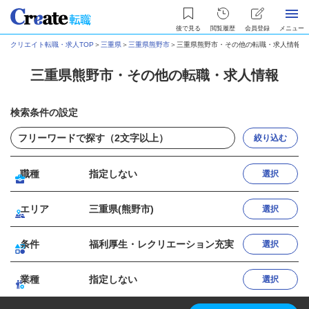
後で見る
閲覧履歴
会員登録
メニュー
クリエイト転職・求人TOP
＞
三重県
＞
三重県熊野市
＞
三重県熊野市・その他の転職・求人情報
三重県熊野市・その他の転職・求人情報
検索条件の設定
絞り込む
職種
指定しない
選択
エリア
三重県(熊野市)
選択
条件
福利厚生・レクリエーション充実
選択
業種
指定しない
選択