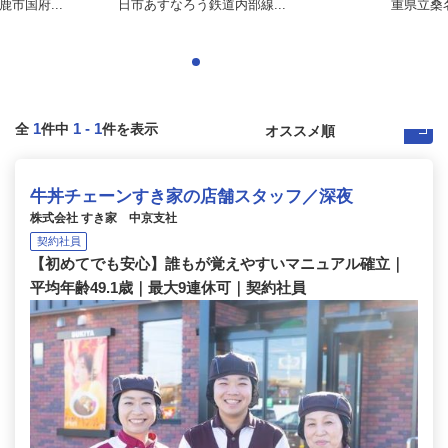
市国府...
日市あすなろう鉄道内部線...
重県立桑名
1
1
-
1
全
件中
件を表示
牛丼チェーンすき家の店舗スタッフ／深夜
株式会社 すき家 中京支社
契約社員
【初めてでも安心】誰もが覚えやすいマニュアル確立｜
平均年齢49.1歳｜最大9連休可｜契約社員