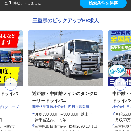
1
検索条件を保存
全
件ヒットしました
三重県のピックアップPR求人
送ドライバ
近距離・中距離メインのタンクロ
中距離・
ーリードライバ...
ドライバ
関東伏見運送株式会社 四日市営業所
株式会社日
輸送グループ
月給350,000円～500,000円以上（一
月給550
円
律手当込み） ☆年...
月収60万
、岡崎市
三重県四日市市南小松町2670-13（四
三重県桑