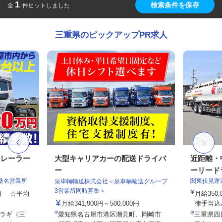
1
検索条件を保存
全
件ヒットしました
三重県のピックアップPR求人
トレーラー
大型キャリアカーの配送ドライバ
近距離・
ー
ーリードラ
桑名営業所
関東伏見運
泉車輛輸送株式会社＜泉車輛輸送グループ
3営業所同時募集＞
00円 ☆平均
月給350,
月給341,900円～500,000円
律手当込み
ラギ（三
愛知県名古屋市港区潮見町、岡崎市
三重県四日