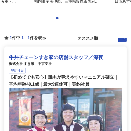
車・...
福岡町字南仲西、三重県鈴鹿市国府...
日市あす
1
1
-
1
全
件中
件を表示
牛丼チェーンすき家の店舗スタッフ／深夜
株式会社 すき家 中京支社
契約社員
【初めてでも安心】誰もが覚えやすいマニュアル確立｜
平均年齢49.1歳｜最大9連休可｜契約社員