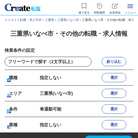
後で見る
閲覧履歴
会員登録
メニュー
クリエイト転職・求人TOP
＞
三重県
＞
三重県いなべ市
＞
三重県いなべ市・その他の転職・求人情
三重県いなべ市・その他の転職・求人情報
検索条件の設定
絞り込む
職種
指定しない
選択
エリア
三重県(いなべ市)
選択
条件
車通勤可能
選択
業種
指定しない
選択