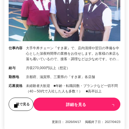
仕事内容
大手牛丼チェーン『すき家』で、店内清掃や翌日の準備を中
心とした深夜時間帯の業務をお任せします。お客様の来店も
落ち着いているので、接客・調理などは少なめです。その…
給与
月収270,000円以上（想定）
勤務地
京都府、滋賀県、三重県の「すき家」各店舗
応募資格
未経験者大歓迎 ■年齢・転職回数・ブランクなど一切不問
（40～50代で入社した人も多数！） ■高卒以上
詳細を見る
後で見る
更新日： 2026/04/17 掲載終了日： 2027/04/23