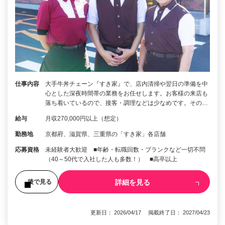
仕事内容
大手牛丼チェーン『すき家』で、店内清掃や翌日の準備を中
心とした深夜時間帯の業務をお任せします。お客様の来店も
落ち着いているので、接客・調理などは少なめです。その…
給与
月収270,000円以上（想定）
勤務地
京都府、滋賀県、三重県の「すき家」各店舗
応募資格
未経験者大歓迎 ■年齢・転職回数・ブランクなど一切不問
（40～50代で入社した人も多数！） ■高卒以上
詳細を見る
後で見る
更新日： 2026/04/17 掲載終了日： 2027/04/23