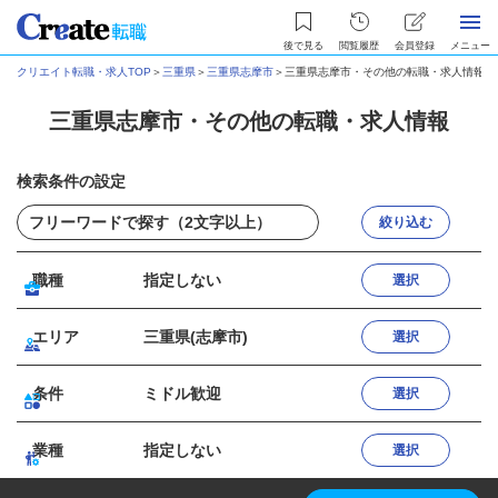
後で見る
閲覧履歴
会員登録
メニュー
クリエイト転職・求人TOP
＞
三重県
＞
三重県志摩市
＞
三重県志摩市・その他の転職・求人情報
三重県志摩市・その他の転職・求人情報
検索条件の設定
絞り込む
職種
指定しない
選択
エリア
三重県(志摩市)
選択
条件
ミドル歓迎
選択
業種
指定しない
選択