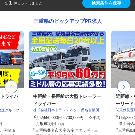
1
検索条件を保存
全
件ヒットしました
三重県のピックアップPR求人
送ドライバ
中距離・長距離の大型トレーラー
近距離・
ドライバー
ーリードラ
株式会社日本トランスネット 桑名営業所
関東伏見運
輸送グループ
月給550,000円～700,000円 ☆平均
月給350,
円
月収60万円（頑...
律手当込み
、岡崎市
三重県桑名市大字芳字クタラギ（三
三重県四日