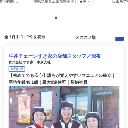
市国府...
重県立桑名工業高校南側） ★車・...
日市あす
1
1
-
1
全
件中
件を表示
牛丼チェーンすき家の店舗スタッフ／深夜
株式会社 すき家 中京支社
契約社員
【初めてでも安心】誰もが覚えやすいマニュアル確立｜
平均年齢49.1歳｜最大9連休可｜契約社員