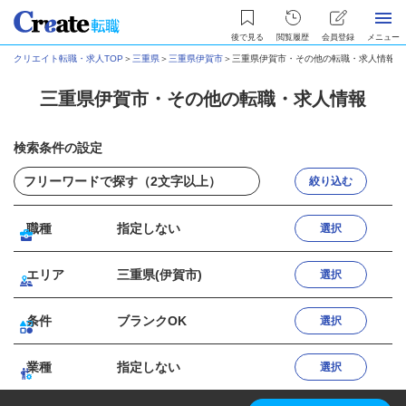
後で見る
閲覧履歴
会員登録
メニュー
クリエイト転職・求人TOP
＞
三重県
＞
三重県伊賀市
＞
三重県伊賀市・その他の転職・求人情報
三重県伊賀市・その他の転職・求人情報
検索条件の設定
絞り込む
職種
指定しない
選択
エリア
三重県(伊賀市)
選択
条件
ブランクOK
選択
業種
指定しない
選択