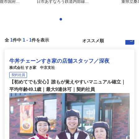
市国府...
日市あすなろう鉄道内部線...
重県立桑名
1
1
-
1
全
件中
件を表示
牛丼チェーンすき家の店舗スタッフ／深夜
株式会社 すき家 中京支社
契約社員
【初めてでも安心】誰もが覚えやすいマニュアル確立｜
平均年齢49.1歳｜最大9連休可｜契約社員