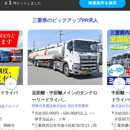
1
検索条件を保存
全
件ヒットしました
三重県のピックアップPR求人
送ドライバ
近距離・中距離メインのタンクロ
中距離・
ーリードライバ...
ドライバ
関東伏見運送株式会社 四日市営業所
株式会社日
輸送グループ
月給350,000円～500,000円以上（一
月給550
円
律手当込み） ☆年...
月収60万
、岡崎市
三重県四日市市南小松町2670-13（四
三重県桑