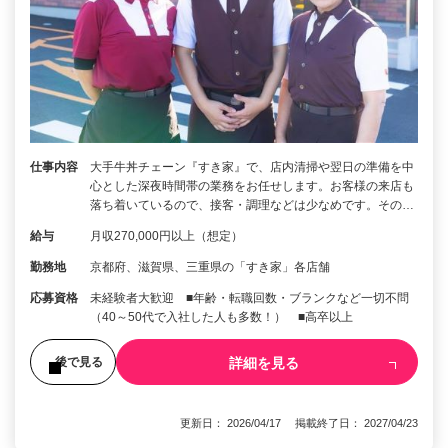
仕事内容
大手牛丼チェーン『すき家』で、店内清掃や翌日の準備を中
心とした深夜時間帯の業務をお任せします。お客様の来店も
落ち着いているので、接客・調理などは少なめです。その…
給与
月収270,000円以上（想定）
勤務地
京都府、滋賀県、三重県の「すき家」各店舗
応募資格
未経験者大歓迎 ■年齢・転職回数・ブランクなど一切不問
（40～50代で入社した人も多数！） ■高卒以上
詳細を見る
後で見る
更新日： 2026/04/17 掲載終了日： 2027/04/23